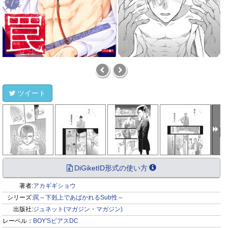
ツイート
DiGiketID形式の使い方
著者:
アカギギショウ
シリーズ:
罠～下剋上であばかれるSub性～
出版社:
ジュネット(マガジン・マガジン)
レーベル：
BOY'SピアスDC