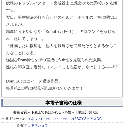
総務のトラブルバスター・宮成景士に訴訟沙汰の尻拭いを依頼
する。
翌日、事態解決の打ち合わせのためと、ホテルの一室に呼び出
されるが、
部屋に入るやいなや「Kneel（お座り）」のコマンドを命じら
れ、跪いてしまう…。
「隷属したい欲望を…他人を隷属させて満たそうとするからこ
んなことになる」
強固なDom特性を持つ宮成にSub性を見破られた久楽。
性根を叩き直す過酷なコマンドによる躾が、今はじまる——!!?
Dom/Subユニバース過激作品。
毎月第2土曜に続話が追加されていきます！
本電子書籍の仕様
書籍名:
罠～下剋上であばかれるSub性～【単話】 第7話
出版社/レーベル:
ジュネット(マガジン・マガジン)
/
BOY'SピアスDC
著者:
アカギギショウ