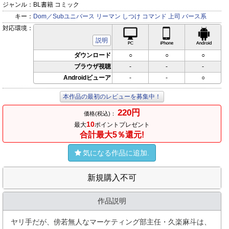
ジャンル：
BL書籍 コミック
キー：
Dom／Subユニバース
リーマン
しつけ
コマンド
上司
バース系
対応環境：
PC対応
iPhone対応
Andr
説明
ダウンロード
○
○
○
ブラウザ視聴
-
-
-
Androidビューア
-
-
○
本作品の最初のレビューを募集中！
220円
価格(税込)：
10
最大
ポイントプレゼント
合計最大5％還元!
気になる作品に追加.
新規購入不可
作品説明
ヤリ手だが、傍若無人なマーケティング部主任・久楽麻斗は、