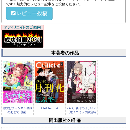
です！魅力的なレビュー記事をご投稿ください。
レビュー投稿
本著者の作品
溺愛はチャンネル登録
Chillche ： 4
パパ、躾けてほしい？
のあとで【極】
【電子コミック限定特
典付き...
同出版社の作品