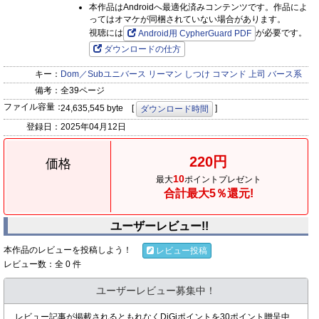
本作品はAndroidへ最適化済みコンテンツです。作品によ
ってはオマケが同梱されていない場合があります。
視聴には
が必要です。
Android用 CypherGuard PDF
ダウンロードの仕方
キー：
Dom／Subユニバース
リーマン
しつけ
コマンド
上司
バース系
備考：
全39ページ
ファイル容量：
24,635,545 byte [
]
ダウンロード時間
登録日：
2025年04月12日
220円
価格
10
最大
ポイントプレゼント
合計最大5％還元!
ユーザーレビュー!!
本作品のレビューを投稿しよう！
レビュー投稿
レビュー数：全 0 件
ユーザーレビュー募集中！
レビュー記事が掲載されるともれなくDiGiポイントを30ポイント贈呈中