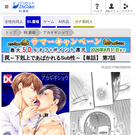
BL書籍
ヘルプ
Myメニュ
コーナー
女性向同人
BL書籍
ゲーム
AI作品
ガチ系同人
>
>
>
トップ
BL書籍
アカギギショウ
罠～下剋上であばかれるSub性～【単話】 第7話
罠～下剋上であばかれるSub性～【単話】 第7話
作品ID:ITM0308044