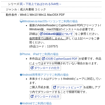
シリーズ:
罠～下剋上であばかれるSub性～
ジャンル：
成人向書籍 コミック
動作条件：
Win8.1 Win10 Win11 MacOSX PDF
Windows＆macOSパソコンでご利用の場合
最新のAdobeReaderとCypherGuard PDF(フリーソフト/
Windows版、macOS版)のインストールが必要です。
詳細は
をご参照ください。
DiGiketID認証について
仮想環境では動作しません。
詳しくは上記ページをご参
照ください。
(作品コード：110757)
iPhone、iPadでご利用の場合
本作品は
が必要です。作品
iOS用 CypherGuard PDF
によってはオマケが同梱されていない場合があります。
ダウンロードの仕方
Android用専用アプリでご利用の場合
本体タイトルはデジケットAndroidビューアに対応してい
ます。
ご購入手続き後、
を起動しアプ
デジケットビューア
リ内でダウンロードすることで視聴可能です。
ダウンロードの仕方
Androidでご利用の場合