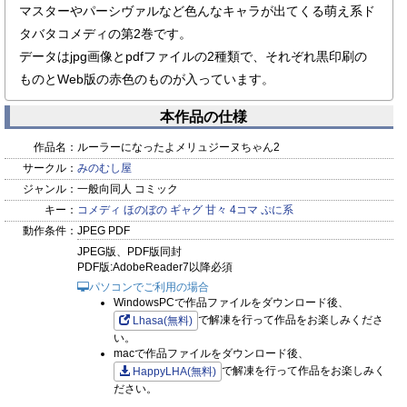
マスターやパーシヴァルなど色んなキャラが出てくる萌え系ド
タバタコメディの第2巻です。
データはjpg画像とpdfファイルの2種類で、それぞれ黒印刷の
ものとWeb版の赤色のものが入っています。
本作品の仕様
作品名：
ルーラーになったよメリュジーヌちゃん2
サークル：
みのむし屋
ジャンル：
一般向同人 コミック
キー：
コメディ
ほのぼの
ギャグ
甘々
4コマ
ぷに系
動作条件：
JPEG PDF
JPEG版、PDF版同封
PDF版:AdobeReader7以降必須
パソコンでご利用の場合
WindowsPCで作品ファイルをダウンロード後、
で解凍を行って作品をお楽しみくださ
Lhasa(無料)
い。
macで作品ファイルをダウンロード後、
で解凍を行って作品をお楽しみく
HappyLHA(無料)
ださい。