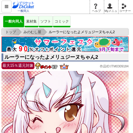
一般同人
ヘルプ
Myメニュ
コーナー
一般向同人
素材集
ソフト
コミック
>
>
トップ
みのむし屋
ルーラーになったよメリュジーヌちゃん2
ルーラーになったよメリュジーヌちゃん2
最大15％還元対象
作品ID:ITM0309184