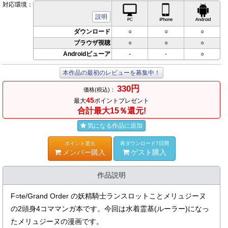
対応環境：
PC対応
iPhone対応
Andr
説明
ダウンロード
○
○
○
ブラウザ視聴
○
○
○
Androidビューア
-
-
○
本作品の最初のレビューを募集中！
330円
価格(税込)：
45
最大
ポイントプレゼント
合計最大15％還元!
気になる作品に追加
ポイント還元
再ダウンロード7日間
メンバー購入
ゲスト購入
作品説明
F○te/Grand Order の妖精騎士ランスロットことメリュジーヌ
の2頭身4コママンガ本です。今回は水着霊基(ルーラー)になっ
たメリュジーヌの漫画です。