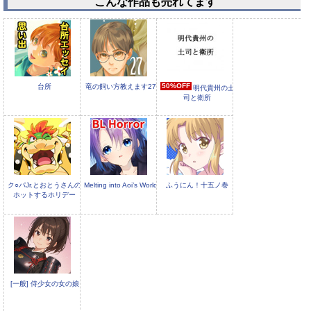
こんな作品も売れてます
ガ○パンキャラ誰が1番
ガ○パンキャラ誰が1番
ゴス○○が似合うか大会
アニメコスプレが似合
総集編
うか大会2
50%OFF
台所
竜の飼い方教えます27
明代貴州の土
司と衛所
ク○パJr.とおとうさんの
Melting into Aoi’s World
ふうにん！十五ノ巻
ホットするホリデー
[一般] 侍少女の女の娘