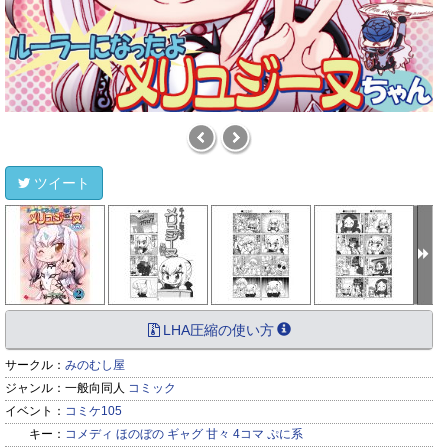
ツイート
LHA圧縮の使い方
サークル：
みのむし屋
ジャンル：
一般向同人
コミック
イベント：
コミケ105
キー：
コメディ
ほのぼの
ギャグ
甘々
4コマ
ぷに系