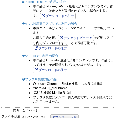
iPhone、iPadでご利用の場合
本作品はiPhone、iPadへ最適化済みコンテンツです。作
品によってはオマケが同梱されていない場合がありま
す。
ダウンロードの仕方
Android用専用アプリでご利用の場合
本体タイトルはデジケットAndroidビューアに対応してい
ます。
ご購入手続き後、
を起動しアプ
デジケットビューア
リ内でダウンロードすることで視聴可能です。
ダウンロードの仕方
Androidでご利用の場合
本作品はAndroidへ最適化済みコンテンツです。作品によ
ってはオマケが同梱されていない場合があります。
ダウンロードの仕方
ブラウザ視聴対応作品
Windows:Chrome、Firefox推奨、mac:Safari推奨
Android4.0以降:Chrome
iOS 13.x以降:Mobile Safari
ブラウザ視聴はメンバー購入専用です。ゲスト購入では
ご利用できません。
備考：
全35ページ
ファイル容量：
31,065,245 byte [
]
ダウンロード時間