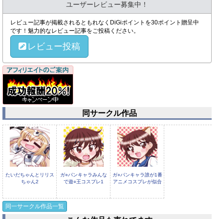
ユーザーレビュー募集中！
レビュー記事が掲載されるともれなくDiGiポイントを30ポイント贈呈中
です！魅力的なレビュー記事をご投稿ください。
レビュー投稿
同サークル作品
たいだちゃんとリリス
ガ○パンキャラみんな
ガ○パンキャラ誰が1番
ちゃん2
で遊○王コスプレ1
アニメコスプレが似合
うか大会3
同一サークル作品一覧