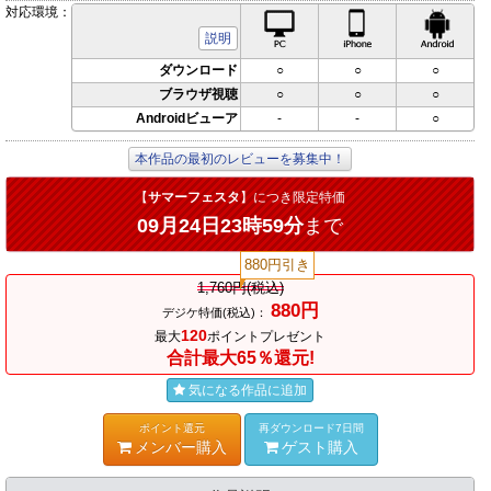
対応環境：
PC対応
iPhone対応
Andr
説明
ダウンロード
○
○
○
ブラウザ視聴
○
○
○
Androidビューア
-
-
○
本作品の最初のレビューを募集中！
【
サマーフェスタ
】につき限定特価
09月24日23時59分
まで
880円引き
1,760円(税込)
880円
デジケ特価(税込)：
120
最大
ポイントプレゼント
合計最大65％還元!
気になる作品に追加
ポイント還元
再ダウンロード7日間
メンバー購入
ゲスト購入