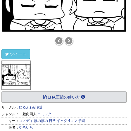
ツイート
LHA圧縮の使い方
サークル：
ゆるふわ研究所
ジャンル：
一般向同人
コミック
キー：
コメディ
ほのぼの
日常
ギャグ
4コマ
学園
著者：
やろいち