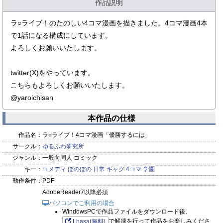
作品説明
ラ○ライブ！のたのしい4コマ漫画を描きました。4コマ漫画4本
で1話になる構成にしています。
よろしくお願いいたします。
twitter(X)をやっています。
こちらもよろしくお願いいたします。
@yaroichisan
本作品の仕様
作品名：
ラ○ライブ！4コマ漫画「優勝するには」
サークル：
ゆるふわ研究所
ジャンル：
一般向同人 コミック
キー：
コメディ
ほのぼの
日常
ギャグ
4コマ
学園
動作条件：
PDF
AdobeReader7以降必須
パソコンでご利用の場合
WindowsPCで作品ファイルをダウンロード後、
で解凍を行って作品をお楽しみくださ
Lhasa(無料)