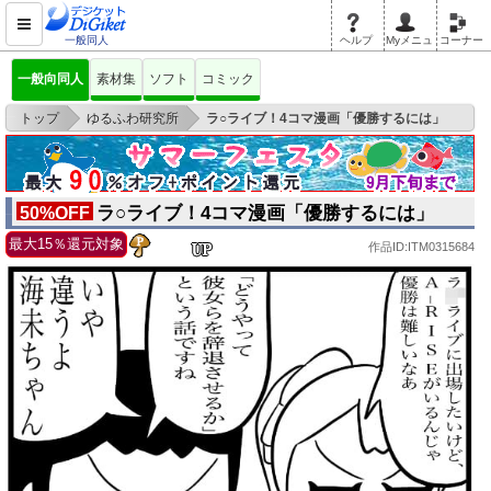
一般同人
ヘルプ
Myメニュ
コーナー
一般向同人
素材集
ソフト
コミック
>
>
トップ
ゆるふわ研究所
ラ○ライブ！4コマ漫画「優勝するには」
ラ○ライブ！4コマ漫画「優勝するには」
50%OFF
最大15％還元対象
作品ID:ITM0315684