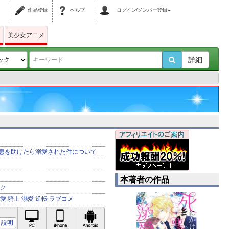
作品登録
ヘルプ
ログイン/メンバー登録
ム
美少女アニメ
詳細
息を助けたら溺愛された件について
本著者の作品
ク
愛
騎士
溺愛
逆転
ラブコメ
PC対応
iPhone対応
Android対応
説明