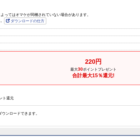
品によってはオマケが同梱されていない場合があります。
す。
ダウンロードの仕方
220円
30
最大
ポイントプレゼント
合計最大15％還元!
ント還元
ダウンロードできます。