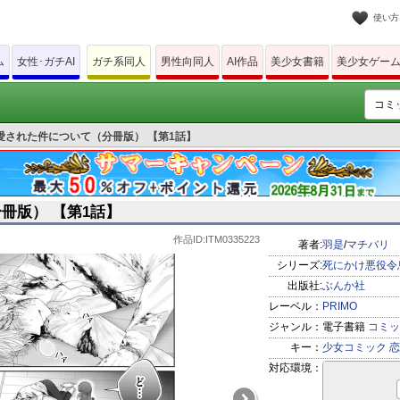
使い方
ム
女性･ガチAI
ガチ系同人
男性向同人
AI作品
美少女書籍
美少女ゲー
された件について（分冊版） 【第1話】
冊版） 【第1話】
作品ID:ITM0335223
著者:
羽是
/
マチバリ
シリーズ:
死にかけ悪役令
出版社:
ぶんか社
レーベル：
PRIMO
ジャンル：
電子書籍
コミッ
キー：
少女コミック
恋
対応環境：