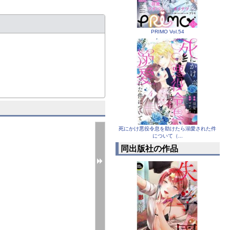
PRIMO Vol.54
死にかけ悪役令息を助けたら溺愛された件
について（...
同出版社の作品
ら