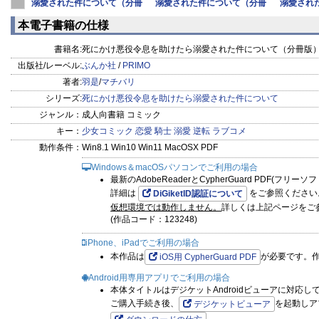
溺愛された件について（分冊
溺愛された件について（分冊
溺愛され
版） 【
版） 【
本電子書籍の仕様
書籍名:
死にかけ悪役令息を助けたら溺愛された件について（分冊版）
出版社/レーベル:
ぶんか社
/
PRIMO
著者:
羽是
/
マチバリ
シリーズ:
死にかけ悪役令息を助けたら溺愛された件について
ジャンル：
成人向書籍 コミック
キー：
少女コミック
恋愛
騎士
溺愛
逆転
ラブコメ
動作条件：
Win8.1 Win10 Win11 MacOSX PDF
Windows＆macOSパソコンでご利用の場合
最新のAdobeReaderとCypherGuard PDF(フリ
詳細は
をご参照ください
DiGiketID認証について
仮想環境では動作しません。
詳しくは上記ページをご
(作品コード：123248)
iPhone、iPadでご利用の場合
本作品は
が必要です。
iOS用 CypherGuard PDF
Android用専用アプリでご利用の場合
本体タイトルはデジケットAndroidビューアに対応し
ご購入手続き後、
を起動しア
デジケットビューア