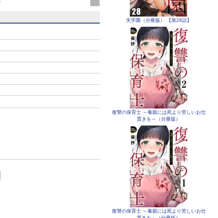
冊
失学園（分冊版） 【第28話】
復讐の保育士 ～毒親には死より苦しいお仕
置きを～（分冊版）
復讐の保育士 ～毒親には死より苦しいお仕
置きを～（分冊版）