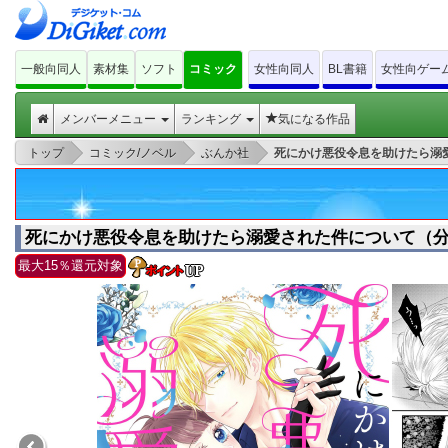
一般向同人
素材集
ソフト
コミック
女性向同人
BL書籍
女性向ゲー
メンバーメニュー
ランキング
気になる作品
>
>
>
トップ
コミック/ノベル
ぶんか社
死にかけ悪役令息を助けたら溺愛
死にかけ悪役令息を助けたら溺愛された件について（分
最大15％還元対象