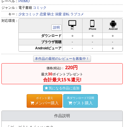
レーベル：
PRIMO
ジャンル：
電子書籍
コミック
キー：
少女コミック
恋愛
騎士
溺愛
逆転
ラブコメ
対応環境：
PC対応
iPhone対応
Andr
説明
ダウンロード
○
○
○
ブラウザ視聴
-
-
-
Androidビューア
-
-
○
本作品の最初のレビューを募集中！
220円
価格(税込)：
30
最大
ポイントプレゼント
合計最大15％還元!
気になる作品に追加
ポイント還元
再ダウンロード7日間
メンバー購入
ゲスト購入
作品説明