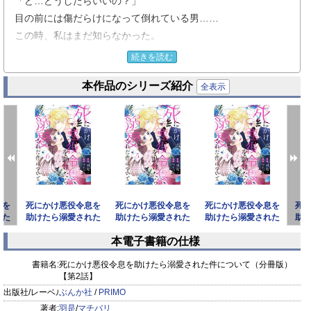
「ど…どうしたらいいの？」
目の前には傷だらけになって倒れている男……
この時、私はまだ知らなかった。
悪役令息と呼ばれる彼がどんな男かなんて──！
続きを読む
本作品のシリーズ紹介
王城でのパーティーにひとり参加していた男爵令嬢・ヘレナ
全表示
は、王女が婚約破棄を告げる現場を目撃する。
婚約破棄されたのは、野蛮で横暴な“悪役令息”と噂される公爵
家の息子・ジャン。
彼は王女だけでなく両親からも見捨てられ、衛兵に連れていか
れてしまう。
その後、ひと休みしに庭園へ出たヘレナは酔った男に強引に絡
息を
死にかけ悪役令息を
死にかけ悪役令息を
死にかけ悪役令息を
死
まれてしまったところ、偶然現れたジャンに助けられる！
れた
助けたら溺愛された
助けたら溺愛された
助けたら溺愛された
助
なぜか全身ボロボロの彼を助けるため、恩人である彼を一旦家
冊
件について（分冊
件について（分冊
件について（分冊
件
本電子書籍の仕様
版） 【
版） 【
版） 【
に連れ帰ることにしたヘレナだが、目が覚めたジャンに押し倒
prev
next
されて──!!?
書籍名:
死にかけ悪役令息を助けたら溺愛された件について（分冊版）
【第2話】
出版社/レーベル:
ぶんか社
/
PRIMO
冤罪をかけられた社交界の嫌われ者は、実は超有能スパダリで
著者:
羽是
/
マチバリ