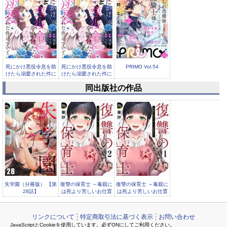
死にかけ悪役令息を助
死にかけ悪役令息を助
PRIMO Vol.54
けたら溺愛された件に
けたら溺愛された件に
ついて（...
ついて（...
同出版社の作品
死にかけ悪役令息を助
けたら溺愛された件に
ついて（...
失学園（分冊版） 【第
復讐の保育士 ～毒親に
復讐の保育士 ～毒親に
28話】
は死より苦しいお仕置
は死より苦しいお仕置
きを～（分冊版）
きを～（分冊版）
リンクについて
特定商取引法に基づく表示
お問い合わせ
JavaScriptとCookieを使用しています。必ずONにしてご利用ください。