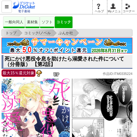
電子書籍
ヘルプ
Myメニュ
コーナー
一般向同人
素材集
ソフト
コミック
>
>
>
トップ
コミック/ノベル
ぶんか社
死にかけ悪役令息を助けたら溺愛された件について（分冊版） 【第2話】
死にかけ悪役令息を助けたら溺愛された件について
（分冊版） 【第2話】
最大15％還元対象
作品ID:ITM0335224