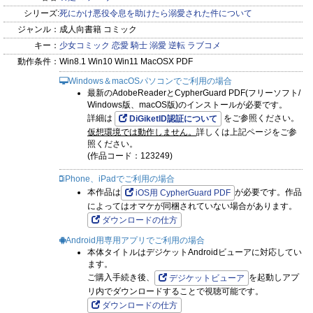
した!?
シリーズ:
死にかけ悪役令息を助けたら溺愛された件について
悪役令息×貧乏令嬢の大逆転ラブコメディー！
ジャンル：
成人向書籍 コミック
キー：
少女コミック
恋愛
騎士
溺愛
逆転
ラブコメ
※この作品は『PRIMO Vol.51』に収録されています。重複購
動作条件：
Win8.1 Win10 Win11 MacOSX PDF
入にご注意下さい。
Windows＆macOSパソコンでご利用の場合
最新のAdobeReaderとCypherGuard PDF(フリーソフト/
Windows版、macOS版)のインストールが必要です。
詳細は
をご参照ください。
DiGiketID認証について
仮想環境では動作しません。
詳しくは上記ページをご参
照ください。
(作品コード：123249)
iPhone、iPadでご利用の場合
本作品は
が必要です。作品
iOS用 CypherGuard PDF
によってはオマケが同梱されていない場合があります。
ダウンロードの仕方
Android用専用アプリでご利用の場合
本体タイトルはデジケットAndroidビューアに対応してい
ます。
ご購入手続き後、
を起動しアプ
デジケットビューア
リ内でダウンロードすることで視聴可能です。
ダウンロードの仕方