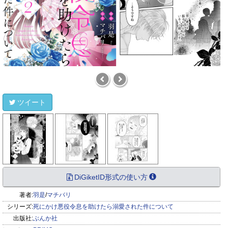
ツイート
DiGiketID形式の使い方
著者:
羽是
/
マチバリ
シリーズ:
死にかけ悪役令息を助けたら溺愛された件について
出版社:
ぶんか社