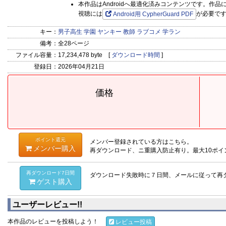
本作品はAndroidへ最適化済みコンテンツです。作
視聴には
が必要で
Android用 CypherGuard PDF
キー：
男子高生
学園
ヤンキー
教師
ラブコメ
学ラン
備考：
全28ページ
ファイル容量：
17,234,478 byte [
ダウンロード時間
]
登録日：
2026年04月21日
価格
ポイント還元
メンバー登録されている方はこちら。
メンバー購入
再ダウンロード、ニ重購入防止有り。最大10ポイ
再ダウンロード7日間
ダウンロード失敗時に７日間、メールに従って再
ゲスト購入
ユーザーレビュー!!
本作品のレビューを投稿しよう！
レビュー投稿