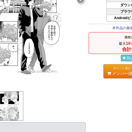
ダウン
ブラウ
Android
本作品の最
価格
10
最大
合計
気
ポイント還元
メンバー