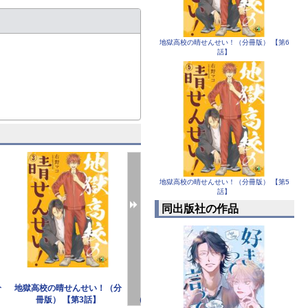
地獄高校の晴せんせい！（分冊版） 【第6
話】
地獄高校の晴せんせい！（分冊版） 【第5
話】
同出版社の作品
分
地獄高校の晴せんせい！（分
地獄高校の晴せんせい！
地獄高校の晴
冊版） 【第3話】
（1） 【かきおろし漫画付】
冊版） 