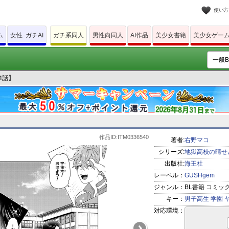
使い方
ム
女性･ガチAI
ガチ系同人
男性向同人
AI作品
美少女書籍
美少女ゲー
4話】
作品ID:ITM0336540
著者:
右野マコ
シリーズ:
地獄高校の晴せ
出版社:
海王社
レーベル：
GUSHgem
ジャンル：
BL書籍 コミッ
キー：
男子高生
学園
対応環境：