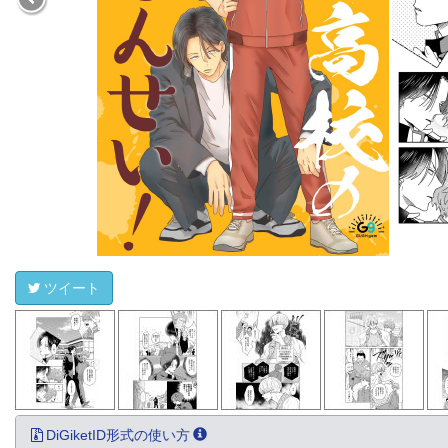
ツイート
DiGiketID形式の使い方