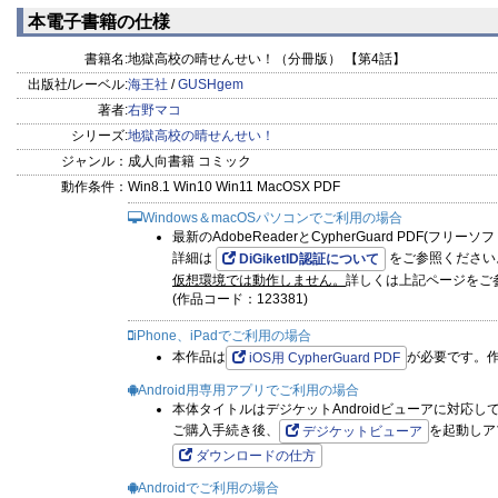
本電子書籍の仕様
書籍名:
地獄高校の晴せんせい！（分冊版） 【第4話】
出版社/レーベル:
海王社
/
GUSHgem
著者:
右野マコ
シリーズ:
地獄高校の晴せんせい！
ジャンル：
成人向書籍 コミック
動作条件：
Win8.1 Win10 Win11 MacOSX PDF
Windows＆macOSパソコンでご利用の場合
最新のAdobeReaderとCypherGuard PDF(フリ
詳細は
をご参照ください
DiGiketID認証について
仮想環境では動作しません。
詳しくは上記ページをご
(作品コード：123381)
iPhone、iPadでご利用の場合
本作品は
が必要です。
iOS用 CypherGuard PDF
Android用専用アプリでご利用の場合
本体タイトルはデジケットAndroidビューアに対応し
ご購入手続き後、
を起動しア
デジケットビューア
ダウンロードの仕方
Androidでご利用の場合