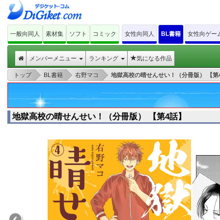
一般向同人
素材集
ソフト
コミック
女性向同人
BL書籍
女性向ゲー
メンバーメニュー
ランキング
気になる作品
>
>
>
トップ
BL書籍
右野マコ
地獄高校の晴せんせい！（分冊版） 【第
地獄高校の晴せんせい！（分冊版） 【第4話】