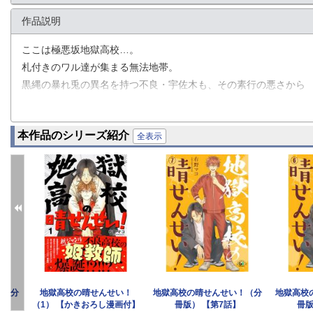
作品説明
ここは極悪坂地獄高校…。
札付きのワル達が集まる無法地帯。
黒縄の暴れ兎の異名を持つ不良・宇佐木も、その素行の悪さから
元居た高校を終われ地獄高校に転入してきた。
しかし、現れた担任の小田島晴は見るからに弱そうで…!?
本作品のシリーズ紹介
全表示
最強教師の晴先生と個性あふれる不良たちが織り成す
愛（!?）と友情（!?）のスクールライフ!!!!!
！（分
地獄高校の晴せんせい！
地獄高校の晴せんせい！（分
地獄高校
（1） 【かきおろし漫画付】
冊版） 【第7話】
冊版