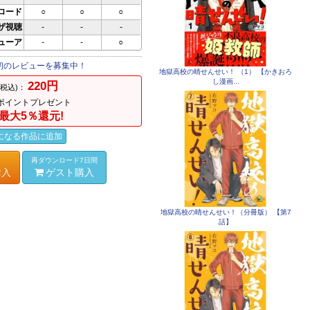
ロード
○
○
○
ザ視聴
-
-
-
ビューア
-
-
○
初のレビューを募集中！
地獄高校の晴せんせい！ （1） 【かきおろ
し漫画...
220円
(税込)：
ポイントプレゼント
最大5％還元!
になる作品に追加
再ダウンロード7日間
購入
ゲスト購入
地獄高校の晴せんせい！（分冊版） 【第7
話】