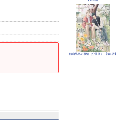
館山兄弟の事情（分冊版） 【第1話】