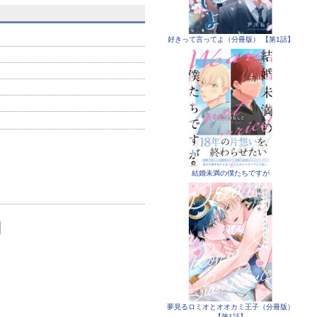
好きって言ってよ（分冊版） 【第1話】
結婚未満の僕たちですが
夢見るロミオとオオカミ王子（分冊版）
【第1話】