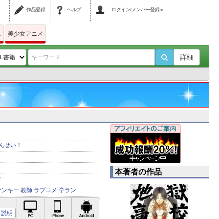
作品登録
ヘルプ
ログイン/メンバー登録
ム
美少女アニメ
詳細
んせい！
本著者の作品
ク
ヤンキー
教師
ラブコメ
学ラン
PC対応
iPhone対応
Android対応
説明