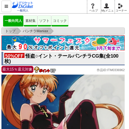
一般同人
ヘルプ
Myメニュ
コーナー
一般向同人
素材集
ソフト
コミック
>
>
トップ
パンチラManiax
怪盗○イント・テールパンチラCG集(全100枚)
怪盗○イント・テールパンチラCG集(全100
50%OFF
枚)
最大15％還元対象
作品ID:ITM0336962