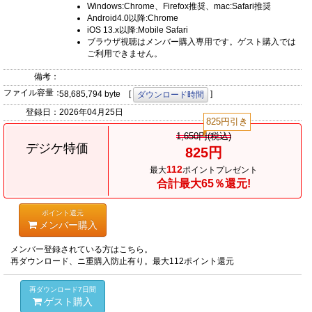
Windows:Chrome、Firefox推奨、mac:Safari推奨
Android4.0以降:Chrome
iOS 13.x以降:Mobile Safari
ブラウザ視聴はメンバー購入専用です。ゲスト購入では
ご利用できません。
備考：
ファイル容量：
58,685,794 byte [
]
ダウンロード時間
登録日：
2026年04月25日
825円引き
1,650円(税込)
デジケ特価
825円
112
最大
ポイントプレゼント
合計最大65％還元!
ポイント還元
メンバー購入
メンバー登録されている方はこちら。
再ダウンロード、ニ重購入防止有り。最大112ポイント還元
再ダウンロード7日間
ゲスト購入