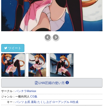
ツイート
LHA圧縮の使い方
サークル：
パンチラManiax
ジャンル：
一般向同人
CG集
キー：
パンツ
お尻
羞恥
たくし上げ
ローアングル
AI生成