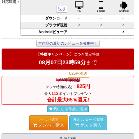
対応環境：
PC対応
iPhone対応
Andr
説明
ダウンロード
○
○
○
ブラウザ視聴
○
○
○
Androidビューア
-
-
○
本作品の最初のレビューを募集中！
【
特価キャンペーン
】につき限定特価
08月07日23時59分
まで
825円引き
1,650円(税込)
825円
デジケ特価(税込)：
112
最大
ポイントプレゼント
合計最大65％還元!
気になる作品に追加
ポイント還元
再ダウンロード7日間
メンバー購入
ゲスト購入