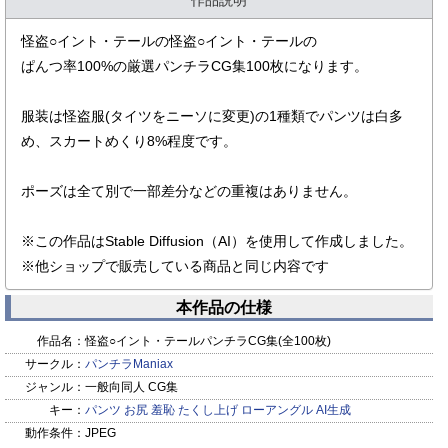
作品説明
怪盗○イント・テールの怪盗○イント・テールの
ぱんつ率100%の厳選パンチラCG集100枚になります。
服装は怪盗服(タイツをニーソに変更)の1種類でパンツは白多
め、スカートめくり8%程度です。
ポーズは全て別で一部差分などの重複はありません。
※この作品はStable Diffusion（AI）を使用して作成しました。
※他ショップで販売している商品と同じ内容です
本作品の仕様
作品名：
怪盗○イント・テールパンチラCG集(全100枚)
サークル：
パンチラManiax
ジャンル：
一般向同人 CG集
キー：
パンツ
お尻
羞恥
たくし上げ
ローアングル
AI生成
動作条件：
JPEG