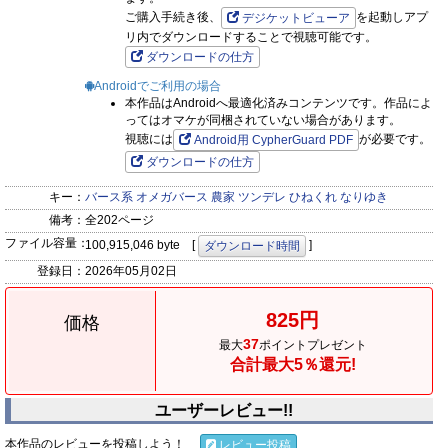
ご購入手続き後、
を起動しアプ
デジケットビューア
リ内でダウンロードすることで視聴可能です。
ダウンロードの仕方
Androidでご利用の場合
本作品はAndroidへ最適化済みコンテンツです。作品によ
ってはオマケが同梱されていない場合があります。
視聴には
が必要です。
Android用 CypherGuard PDF
ダウンロードの仕方
キー：
バース系
オメガバース
農家
ツンデレ
ひねくれ
なりゆき
備考：
全202ページ
ファイル容量：
100,915,046 byte [
]
ダウンロード時間
登録日：
2026年05月02日
825円
価格
37
最大
ポイントプレゼント
合計最大5％還元!
ユーザーレビュー!!
本作品のレビューを投稿しよう！
レビュー投稿