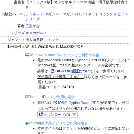
書籍名:
【コミックス版】オメガポルノ 8 case.相楽（電子版限定特典付
き）
出版社/レーベル:
ジュネット(マガジン・マガジン)
/
ジュネットコミックス ピアス
シリーズ
著者:
広里かな
シリーズ:
オメガポルノ
ジャンル：
成人向書籍 コミック
動作条件：
Win8.1 Win10 Win11 MacOSX PDF
Windows＆macOSパソコンでご利用の場合
最新のAdobeReaderとCypherGuard PDF(フリーソフト/
Windows版、macOS版)のインストールが必要です。
詳細は
をご参照ください。
DiGiketID認証について
仮想環境では動作しません。
詳しくは上記ページをご参
照ください。
(作品コード：124310)
iPhone、iPadでご利用の場合
本作品は
が必要です。作品
iOS用 CypherGuard PDF
によってはオマケが同梱されていない場合があります。
ダウンロードの仕方
Android用専用アプリでご利用の場合
本体タイトルはデジケットAndroidビューアに対応してい
ます。