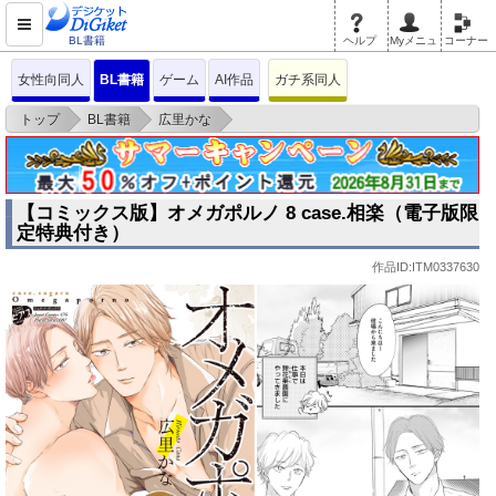
BL書籍
ヘルプ
Myメニュ
コーナー
女性向同人
BL書籍
ゲーム
AI作品
ガチ系同人
>
>
>
トップ
BL書籍
広里かな
【コミックス版】オメガポルノ 8 case.相楽（電子版限定特典付き）
【コミックス版】オメガポルノ 8 case.相楽（電子版限
定特典付き）
作品ID:ITM0337630