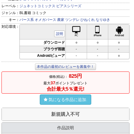
レーベル：
ジュネットコミックス ピアスシリーズ
ジャンル：
BL書籍 コミック
キー：
バース系
オメガバース
農家
ツンデレ
ひねくれ
なりゆき
対応環境：
PC対応
iPhone対応
Andr
説明
ダウンロード
○
○
○
ブラウザ視聴
-
-
-
Androidビューア
-
-
○
本作品の最初のレビューを募集中！
825円
価格(税込)：
37
最大
ポイントプレゼント
合計最大5％還元!
気になる作品に追加.
新規購入不可
作品説明