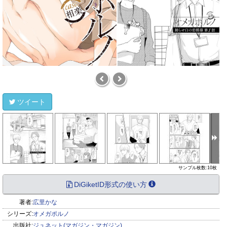
ツイート
サンプル枚数:10枚
DiGiketID形式の使い方
著者:
広里かな
シリーズ:
オメガポルノ
出版社:
ジュネット(マガジン・マガジン)