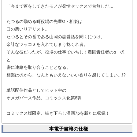
「今まで蓋をしてきたモノが発情セックスで台無しだ…」
たつるの勤める町役場の先輩Ω・相楽は
口の悪いリアリスト。
たつるとその番である山岡の恋愛話を聞くにつけ、
余計なツッコミを入れてしまう捻くれ者。
そんな彼だったが、役場の仕事でいちじく農園責任者のα・梶
と
密に連絡を取り合うこととなる。
相楽は梶から、なんともいえないいい香りを感じてしまい…!?
単話配信作品としてヒット中の
オメガバース作品、コミックス化第8弾
コミックス版限定、描き下ろし漫画7pを新たに収録！
本電子書籍の仕様