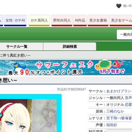
使い方
ム
女性･ガチAI
ガチ系同人
男性向同人
AI作品
美少女書籍
美少女ゲー
サークル一覧
詳細検索
みに伴う真紅き想い～
き想い～
作品ID:ITM0339347
サークル：
あまかけプラン
ジャンル：
一般向同人
音声
キー：
オリジナル
恋愛
原画：
三崎のなか
シナリオ：
宮下翔一
/
蒼塚蒼
声優：
稲垣好
対応環境：