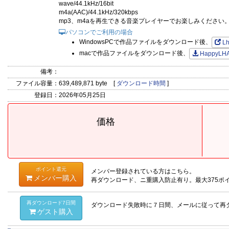
wave/44.1kHz/16bit
m4a(AAC)/44.1kHz/320kbps
mp3、m4aを再生できる音楽プレイヤーでお楽しみください
パソコンでご利用の場合
WindowsPCで作品ファイルをダウンロード後、
L
macで作品ファイルをダウンロード後、
HappyLH
備考：
ファイル容量：
639,489,871 byte [
ダウンロード時間
]
登録日：
2026年05月25日
価格
ポイント還元
メンバー登録されている方はこちら。
メンバー購入
再ダウンロード、ニ重購入防止有り。最大375ポ
再ダウンロード7日間
ダウンロード失敗時に７日間、メールに従って再
ゲスト購入