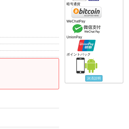
暗号通貨
WeChatPay
UnionPay
ポイントバック
決済説明