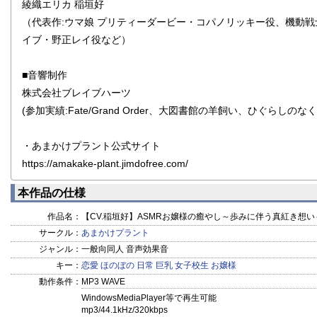
綾織エリカ 稲垣好
（代表作:ウマ娘 プリティーダービー・コパノリッキー役、機動
イブ・野正レイ役など）
■音響制作
株式会社ブレイブハーツ
(参加実績:Fate/Grand Order、大図書館の羊飼い、ひぐら
・あまかけプラント公式サイト
https://amakake-plant.jimdofree.com/
本作品の仕様
作品名：
【CV.稲垣好】ASMRお嬢様の癒やし～歩みに伴う真紅き想い
サークル：
あまかけプラント
ジャンル：
一般向同人 音声効果音
キー：
恋愛
ほのぼの
日常
巨乳
女子校生
お嬢様
動作条件：
MP3 WAVE
WindowsMediaPlayer等で再生可能
mp3/44.1kHz/320kbps