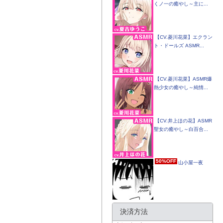
くノ一の癒やし～主に...
【CV.菱川花菜】エクラン
ト・ドールズ ASMR...
【CV.菱川花菜】ASMR爆
熱少女の癒やし～純情...
【CV.井上ほの花】ASMR
聖女の癒やし～白百合...
50%OFF
山小屋一夜
決済方法