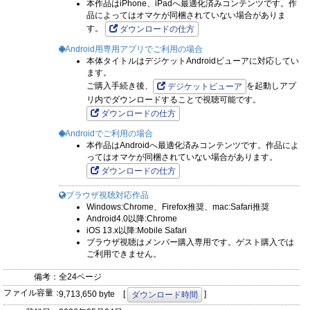
本作品はiPhone、iPadへ最適化済みコンテンツです。作
品によってはオマケが同梱されていない場合がありま
す。
ダウンロードの仕方
Android用専用アプリでご利用の場合
本体タイトルはデジケットAndroidビューアに対応してい
ます。
ご購入手続き後、
を起動しアプ
デジケットビューア
リ内でダウンロードすることで視聴可能です。
ダウンロードの仕方
Androidでご利用の場合
本作品はAndroidへ最適化済みコンテンツです。作品によ
ってはオマケが同梱されていない場合があります。
ダウンロードの仕方
ブラウザ視聴対応作品
Windows:Chrome、Firefox推奨、mac:Safari推奨
Android4.0以降:Chrome
iOS 13.x以降:Mobile Safari
ブラウザ視聴はメンバー購入専用です。ゲスト購入では
ご利用できません。
備考：
全24ページ
ファイル容量：
9,713,650 byte [
]
ダウンロード時間