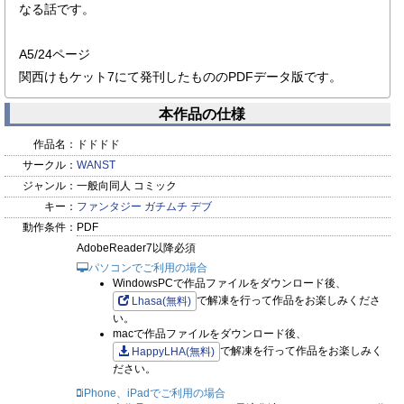
なる話です。
A5/24ページ
関西けもケット7にて発刊したもののPDFデータ版です。
本作品の仕様
作品名：
ドドドド
サークル：
WANST
ジャンル：
一般向同人 コミック
キー：
ファンタジー
ガチムチ
デブ
動作条件：
PDF
AdobeReader7以降必須
パソコンでご利用の場合
WindowsPCで作品ファイルをダウンロード後、
で解凍を行って作品をお楽しみくださ
Lhasa(無料)
い。
macで作品ファイルをダウンロード後、
で解凍を行って作品をお楽しみく
HappyLHA(無料)
ださい。
iPhone、iPadでご利用の場合