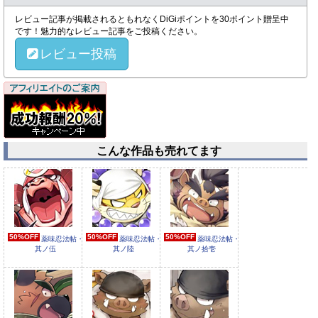
レビュー記事が掲載されるともれなくDiGiポイントを30ポイント贈呈中
です！魅力的なレビュー記事をご投稿ください。
レビュー投稿
こんな作品も売れてます
50%OFF
50%OFF
50%OFF
薬味忍法帖・
薬味忍法帖・
薬味忍法帖・
其ノ伍
其ノ陸
其ノ拾壱