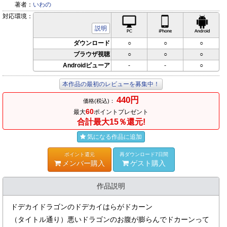
著者：
いわの
対応環境：
PC対応
iPhone対応
Andr
説明
ダウンロード
○
○
○
ブラウザ視聴
○
○
○
Androidビューア
-
-
○
本作品の最初のレビューを募集中！
440円
価格(税込)：
60
最大
ポイントプレゼント
合計最大15％還元!
気になる作品に追加
ポイント還元
再ダウンロード7日間
メンバー購入
ゲスト購入
作品説明
ドデカイドラゴンのドデカイはらがドカーン
（タイトル通り）悪いドラゴンのお腹が膨らんでドカーンって