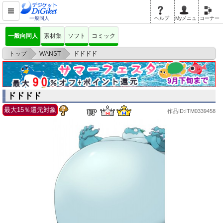
一般同人
ヘルプ
Myメニュ
コーナー
一般向同人
素材集
ソフト
コミック
>
>
トップ
WANST
ドドドド
ドドドド
最大15％還元対象
作品ID:ITM0339458