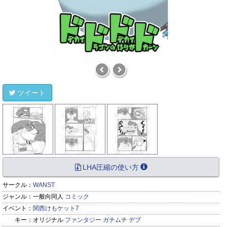
ツイート
LHA圧縮の使い方
サークル：
WANST
ジャンル：
一般向同人
コミック
イベント：
関西けもケット7
キー：
オリジナル
ファンタジー
ガチムチ
デブ