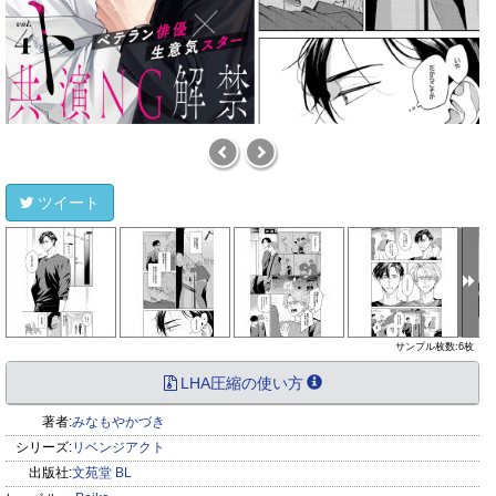
ツイート
サンプル枚数:6枚
LHA圧縮の使い方
著者:
みなもやかづき
シリーズ:
リベンジアクト
出版社:
文苑堂 BL