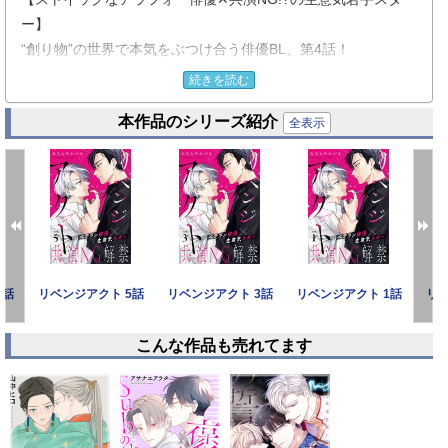
ー】
“創り物”の世界で本気をぶつけ合う俳優BL、第4話！
続きを読む
「安定していないのは芝居じゃない。君自身だよ」
本作品のシリーズ紹介
全表示
監督の言葉に戸惑いながらも、撮影をやり遂げた瀧。
だが芝居にのめり込む瀧の姿は、現場に不安の影を落とし始め
ていた。
――このままじゃ、日高を越えられない。
確かな実力差を前に焦る瀧は、ますます自分を追い込んでい
2話
リベンジアクト 5話
リベンジアクト 3話
リベンジアクト 1話
リベ
く。
こんな作品も売れてます
そんな中、日高は瀧のマネージャーから「瀧と話をして欲し
prev
next
い」と頼まれる。
同じ役者として瀧の覚悟と真剣さを知る日高は、
撮影を成功させるため、彼に“ある提案”を持ちかけて…!?