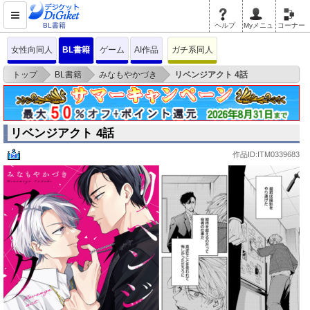
BL書籍
ヘルプ
Myメニュ
コーナー
女性向同人
BL書籍
ゲーム
AI作品
ガチ系同人
>
>
>
トップ
BL書籍
みなもやかづき
リベンジアクト 4話
リベンジアクト 4話
作品ID:ITM0339683