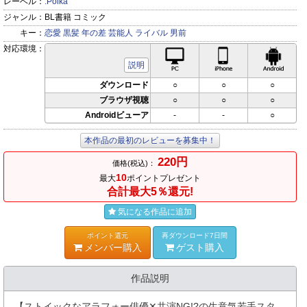
レーベル：
.Poika
ジャンル：
BL書籍 コミック
キー：
恋愛
黒髪
年の差
芸能人
ライバル
男前
対応環境：
PC対応
iPhone対応
Andr
説明
ダウンロード
○
○
○
ブラウザ視聴
○
○
○
Androidビューア
-
-
○
本作品の最初のレビューを募集中！
220円
価格(税込)：
10
最大
ポイントプレゼント
合計最大5％還元!
気になる作品に追加
ポイント還元
再ダウンロード7日間
メンバー購入
ゲスト購入
作品説明
【ストイックなアラフォー俳優✕共演NG!?の生意気若手スタ