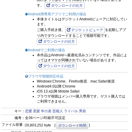
す。
ダウンロードの仕方
Android用専用アプリでご利用の場合
本体タイトルはデジケットAndroidビューアに対応してい
ます。
ご購入手続き後、
を起動しアプ
デジケットビューア
リ内でダウンロードすることで視聴可能です。
ダウンロードの仕方
Androidでご利用の場合
本作品はAndroidへ最適化済みコンテンツです。作品によ
ってはオマケが同梱されていない場合があります。
ダウンロードの仕方
ブラウザ視聴対応作品
Windows:Chrome、Firefox推奨、mac:Safari推奨
Android4.0以降:Chrome
iOS 13.x以降:Mobile Safari
ブラウザ視聴はメンバー購入専用です。ゲスト購入では
ご利用できません。
キー：
恋愛
黒髪
年の差
芸能人
ライバル
男前
備考：
全36ページ/印刷不可設定
ファイル容量：
20,803,252 byte [
]
ダウンロード時間