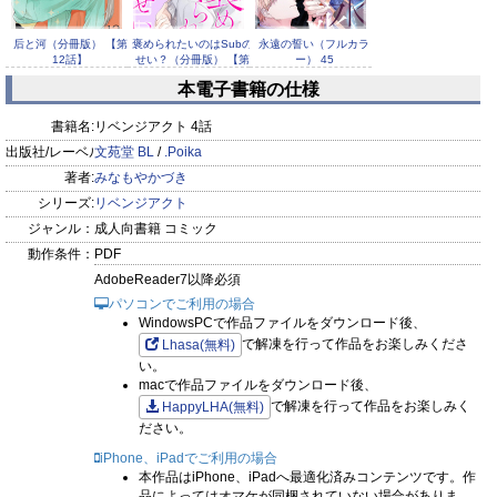
后と河（分冊版） 【第
褒められたいのはSubの
永遠の誓い（フルカラ
12話】
せい？（分冊版） 【第
ー） 45
4...
本電子書籍の仕様
書籍名:
リベンジアクト 4話
出版社/レーベル:
文苑堂 BL
/
.Poika
著者:
みなもやかづき
フェロモティック・エネ
シリーズ:
リベンジアクト
わが主は愛執に踊る（分
泥中に在って潔し（分冊
ミー（分冊版） 【第1
冊版） 【第1話】
版） 【第2話】
ジャンル：
成人向書籍 コミック
話】
動作条件：
PDF
AdobeReader7以降必須
パソコンでご利用の場合
WindowsPCで作品ファイルをダウンロード後、
で解凍を行って作品をお楽しみくださ
Lhasa(無料)
い。
macで作品ファイルをダウンロード後、
で解凍を行って作品をお楽しみく
HappyLHA(無料)
ださい。
iPhone、iPadでご利用の場合
本作品はiPhone、iPadへ最適化済みコンテンツです。作
品によってはオマケが同梱されていない場合がありま