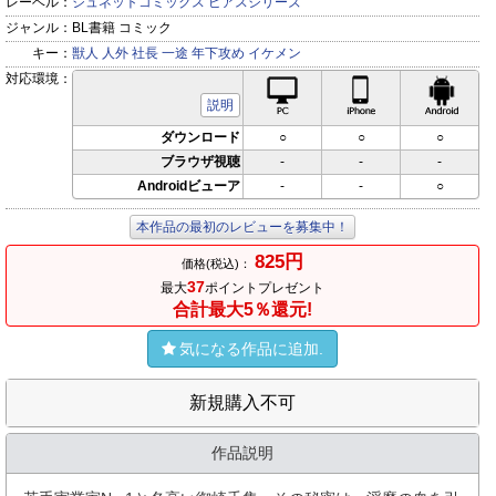
レーベル：
ジュネットコミックス ピアスシリーズ
ジャンル：
BL書籍 コミック
キー：
獣人
人外
社長
一途
年下攻め
イケメン
対応環境：
PC対応
iPhone対応
Andr
説明
ダウンロード
○
○
○
ブラウザ視聴
-
-
-
Androidビューア
-
-
○
本作品の最初のレビューを募集中！
825円
価格(税込)：
37
最大
ポイントプレゼント
合計最大5％還元!
気になる作品に追加.
新規購入不可
作品説明