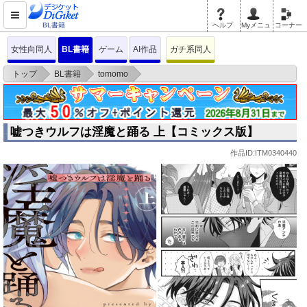
BL書籍
ヘルプ
Myメニュ
コーナー
女性向同人
BL書籍
ゲーム
AI作品
ガチ系同人
>
>
>
トップ
BL書籍
tomomo
嘘つきウルフは淫魔と踊る 上【コミックス版】
嘘つきウルフは淫魔と踊る 上【コミックス版】
作品ID:ITM0340440