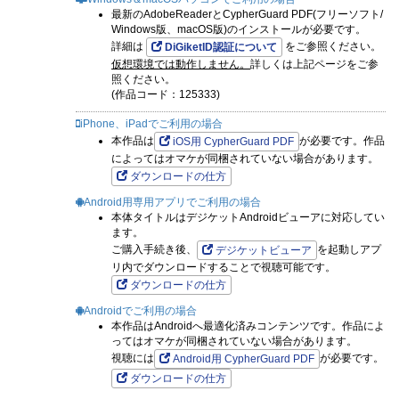
最新のAdobeReaderとCypherGuard PDF(フリーソフト/
Windows版、macOS版)のインストールが必要です。
詳細は
をご参照ください。
DiGiketID認証について
仮想環境では動作しません。
詳しくは上記ページをご参
照ください。
(作品コード：125333)
iPhone、iPadでご利用の場合
本作品は
が必要です。作品
iOS用 CypherGuard PDF
によってはオマケが同梱されていない場合があります。
ダウンロードの仕方
Android用専用アプリでご利用の場合
本体タイトルはデジケットAndroidビューアに対応してい
ます。
ご購入手続き後、
を起動しアプ
デジケットビューア
リ内でダウンロードすることで視聴可能です。
ダウンロードの仕方
Androidでご利用の場合
本作品はAndroidへ最適化済みコンテンツです。作品によ
ってはオマケが同梱されていない場合があります。
視聴には
が必要です。
Android用 CypherGuard PDF
ダウンロードの仕方