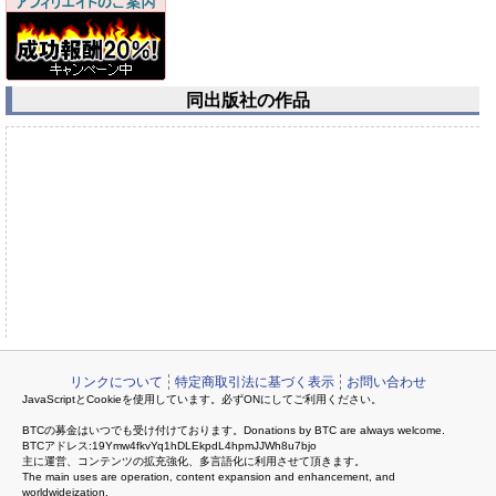
同出版社の作品
リンクについて
特定商取引法に基づく表示
お問い合わせ
JavaScriptとCookieを使用しています。必ずONにしてご利用ください。
BTCの募金はいつでも受け付けております。Donations by BTC are always welcome.
BTCアドレス:19Ymw4fkvYq1hDLEkpdL4hpmJJWh8u7bjo
主に運営、コンテンツの拡充強化、多言語化に利用させて頂きます。
The main uses are operation, content expansion and enhancement, and
worldwideization.