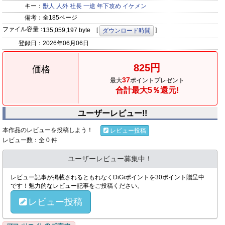
キー：
獣人
人外
社長
一途
年下攻め
イケメン
備考：
全185ページ
ファイル容量：
135,059,197 byte [
]
ダウンロード時間
登録日：
2026年06月06日
825円
価格
37
最大
ポイントプレゼント
合計最大5％還元!
ユーザーレビュー!!
本作品のレビューを投稿しよう！
レビュー投稿
レビュー数：全 0 件
ユーザーレビュー募集中！
レビュー記事が掲載されるともれなくDiGiポイントを30ポイント贈呈中
です！魅力的なレビュー記事をご投稿ください。
レビュー投稿