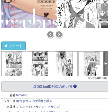
ツイート
サンプル枚数:10枚
DiGiketID形式の使い方
著者:
tomomo
シリーズ:
嘘つきウルフは淫魔と踊る
出版社:
ジュネット(マガジン・マガジン)