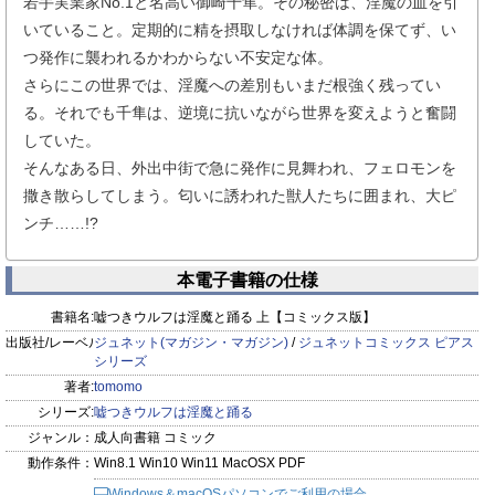
若手実業家No.1と名高い御崎千隼。その秘密は、淫魔の血を引
いていること。定期的に精を摂取しなければ体調を保てず、い
つ発作に襲われるかわからない不安定な体。
さらにこの世界では、淫魔への差別もいまだ根強く残ってい
る。それでも千隼は、逆境に抗いながら世界を変えようと奮闘
していた。
そんなある日、外出中街で急に発作に見舞われ、フェロモンを
撒き散らしてしまう。匂いに誘われた獣人たちに囲まれ、大ピ
ンチ……!?
本電子書籍の仕様
書籍名:
嘘つきウルフは淫魔と踊る 上【コミックス版】
出版社/レーベル:
ジュネット(マガジン・マガジン)
/
ジュネットコミックス ピアス
シリーズ
著者:
tomomo
シリーズ:
嘘つきウルフは淫魔と踊る
ジャンル：
成人向書籍 コミック
動作条件：
Win8.1 Win10 Win11 MacOSX PDF
Windows＆macOSパソコンでご利用の場合