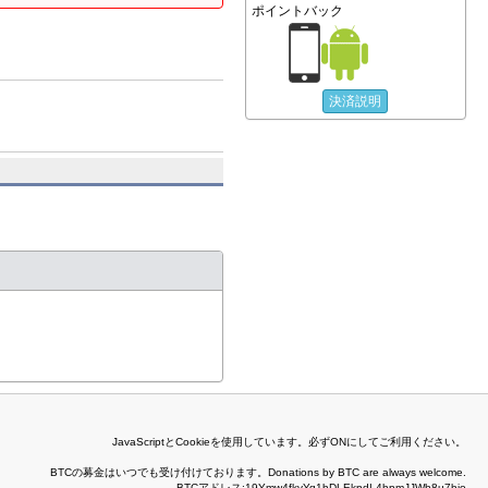
ポイントバック
決済説明
JavaScriptとCookieを使用しています。必ずONにしてご利用ください。
BTCの募金はいつでも受け付けております。Donations by BTC are always welcome.
BTCアドレス:19Ymw4fkvYq1hDLEkpdL4hpmJJWh8u7bjo