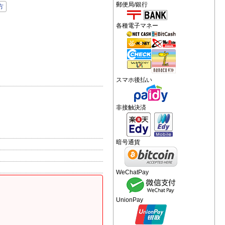
郵便局/銀行
方
各種電子マネー
スマホ後払い
非接触決済
暗号通貨
WeChatPay
UnionPay