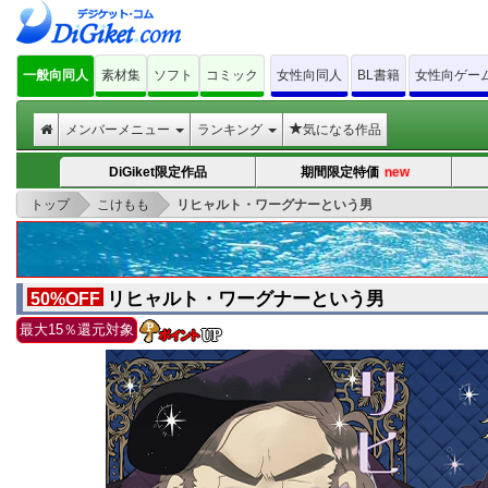
一般向同人
素材集
ソフト
コミック
女性向同人
BL書籍
女性向ゲー
メンバーメニュー
ランキング
気になる作品
new
DiGiket限定作品
期間限定特価
>
>
トップ
こけもも
リヒャルト・ワーグナーという男
リヒャルト・ワーグナーという男
50%OFF
最大15％還元対象