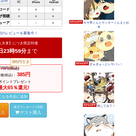
説明
ロード
○
○
○
ザ視聴
○
○
○
50%OFF
ビューア
-
-
○
モサ男くんとヤンキーくんまとめ
本
初のレビューを募集中！
ェスタ
】につき限定特価
日23時59分
まで
385円引き
50%OFF
ぎゅぎゅっとレサパン！
770円(税込)
385円
価(税込)：
ポイントプレゼント
最大65％還元!
になる作品に追加
50%OFF
推してみて！
再ダウンロード7日間
購入
ゲスト購入