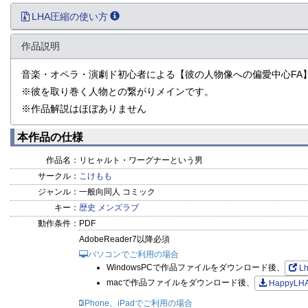
LHA圧縮の使い方
作品説明
音楽・オペラ・演劇ド初心者による【彼の人物像への偏愛中心FA
※彼を取り巻く人物との繋がりメインです。
※作品解説はほぼありません
本作品の仕様
作品名：
リヒャルト・ワーグナーという男
サークル：
こけもも
ジャンル：
一般向同人 コミック
キー：
歴史
メンズラブ
動作条件：
PDF
AdobeReader7以降必須
パソコンでご利用の場合
WindowsPCで作品ファイルをダウンロード後、
L
macで作品ファイルをダウンロード後、
HappyLH
iPhone、iPadでご利用の場合