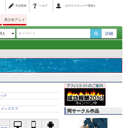
作品登録
ヘルプ
ログイン/メンバー登録
ム
美少女アニメ
詳細
ック
メンズラブ
同サークル作品
PC対応
iPhone対応
Android対応