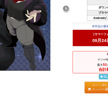
ダウン
ブラウ
Android
本作品の最
【
サマーフ
09月24
デジケ特
52
最大
合計
気
ポイント還元
メンバー