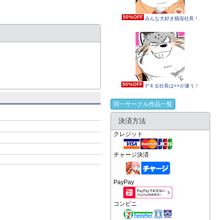
50%OFF
みんな大好き猫俣社長！
50%OFF
デキる社長は××が違う！
同一サークル作品一覧
決済方法
クレジット
チャージ決済
PayPay
コンビニ