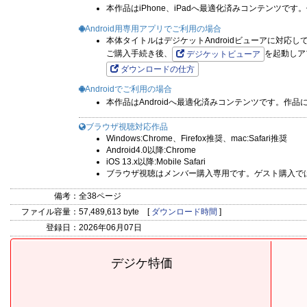
本作品はiPhone、iPadへ最適化済みコンテンツ
Android用専用アプリでご利用の場合
本体タイトルはデジケットAndroidビューアに対応し
ご購入手続き後、
を起動しア
デジケットビューア
ダウンロードの仕方
Androidでご利用の場合
本作品はAndroidへ最適化済みコンテンツです。作
ブラウザ視聴対応作品
Windows:Chrome、Firefox推奨、mac:Safari推奨
Android4.0以降:Chrome
iOS 13.x以降:Mobile Safari
ブラウザ視聴はメンバー購入専用です。ゲスト購入で
備考：
全38ページ
ファイル容量：
57,489,613 byte [
ダウンロード時間
]
登録日：
2026年06月07日
デジケ特価