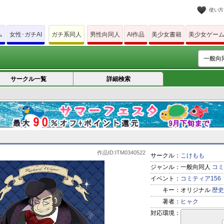
使い方
ム
女性･ガチAI
ガチ系同人
男性向同人
AI作品
美少女書籍
美少女ゲー
サークル一覧
詳細検索
作品ID:ITM0340522
サークル：
こけもも
ジャンル：
一般向同人
コミ
イベント：
コミティア156
キー：
オリジナル
歴史
著者：
ヒャク
対応環境：