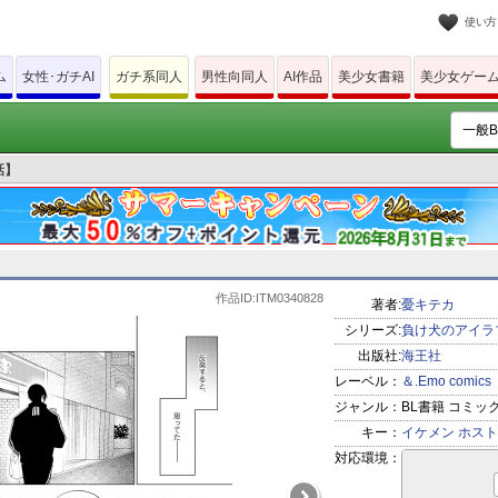
使い方
ム
女性･ガチAI
ガチ系同人
男性向同人
AI作品
美少女書籍
美少女ゲー
話】
作品ID:ITM0340828
著者:
憂キテカ
シリーズ:
負け犬のアイラ
出版社:
海王社
レーベル：
＆.Emo comics
ジャンル：
BL書籍 コミッ
キー：
イケメン
ホスト
対応環境：