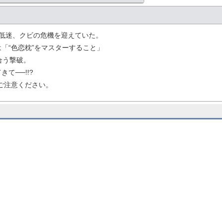
低迷、クビの危機を迎えていた。
「“色恋枕”をマスターすること」
合う撃破。
て──!!?
にご注意ください。