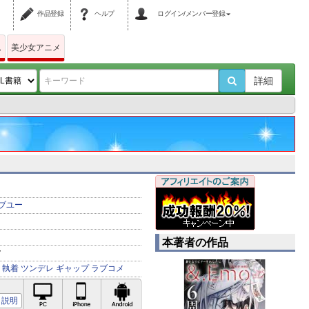
作品登録
ヘルプ
ログイン/メンバー登録
ム
美少女アニメ
詳細
ブユー
本著者の作品
ク
執着
ツンデレ
ギャップ
ラブコメ
PC対応
iPhone対応
Android対応
説明