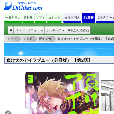
一般向同人
素材集
ソフト
コミック
女性向同人
BL書籍
女性向ゲー
メンバーメニュー
ランキング
気になる作品
>
>
>
トップ
BL書籍
憂キテカ
負け犬のアイラブユー（分冊版） 【第3
負け犬のアイラブユー（分冊版） 【第3話】