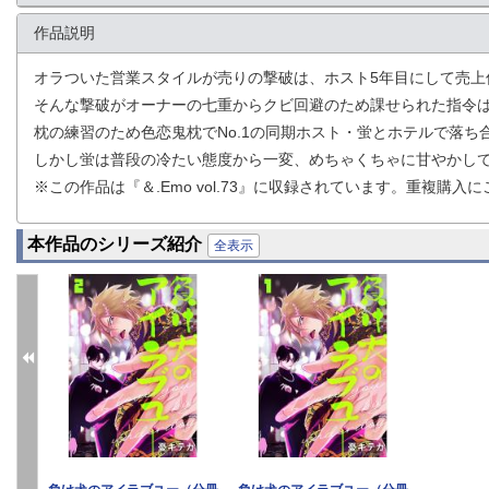
作品説明
オラついた営業スタイルが売りの撃破は、ホスト5年目にして売上
そんな撃破がオーナーの七重からクビ回避のため課せられた指令は
枕の練習のため色恋鬼枕でNo.1の同期ホスト・蛍とホテルで落ち
しかし蛍は普段の冷たい態度から一変、めちゃくちゃに甘やかしてき
※この作品は『＆.Emo vol.73』に収録されています。重複購入
本作品のシリーズ紹介
全表示