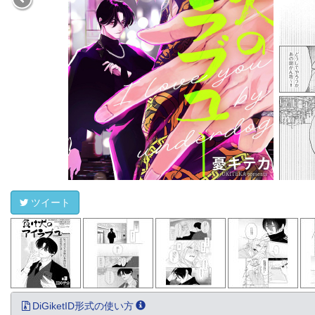
ツイート
DiGiketID形式の使い方