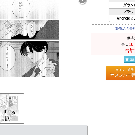
ダウン
ブラウ
Android
本作品の最
価格
10
最大
合計
気
ポイント還元
メンバー