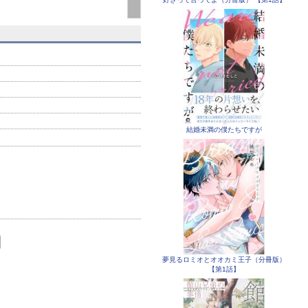
結婚未満の僕たちですが
夢見るロミオとオオカミ王子（分冊版）
【第1話】