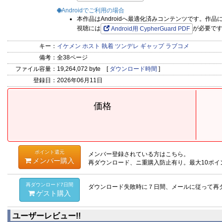
Androidでご利用の場合
本作品はAndroidへ最適化済みコンテンツです。作
視聴には
が必要で
Android用 CypherGuard PDF
キー：
イケメン
ホスト
執着
ツンデレ
ギャップ
ラブコメ
備考：
全38ページ
ファイル容量：
19,264,072 byte [
ダウンロード時間
]
登録日：
2026年06月11日
価格
ポイント還元
メンバー登録されている方はこちら。
メンバー購入
再ダウンロード、ニ重購入防止有り。最大10ポイ
再ダウンロード7日間
ダウンロード失敗時に７日間、メールに従って再
ゲスト購入
ユーザーレビュー!!