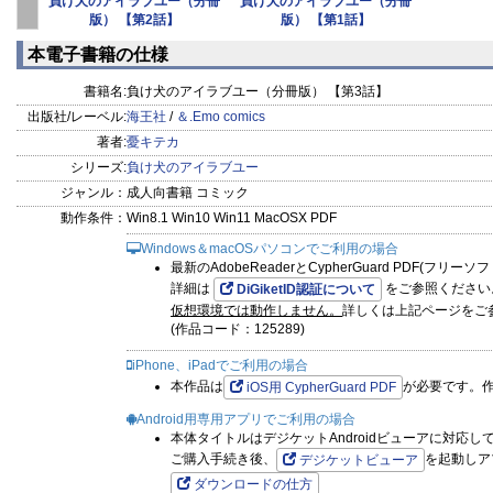
負け犬のアイラブユー（分冊
負け犬のアイラブユー（分冊
版） 【第2話】
版） 【第1話】
本電子書籍の仕様
書籍名:
負け犬のアイラブユー（分冊版） 【第3話】
出版社/レーベル:
海王社
/
＆.Emo comics
著者:
憂キテカ
シリーズ:
負け犬のアイラブユー
ジャンル：
成人向書籍 コミック
動作条件：
Win8.1 Win10 Win11 MacOSX PDF
Windows＆macOSパソコンでご利用の場合
最新のAdobeReaderとCypherGuard PDF(フリ
詳細は
をご参照ください
DiGiketID認証について
仮想環境では動作しません。
詳しくは上記ページをご
(作品コード：125289)
iPhone、iPadでご利用の場合
本作品は
が必要です。
iOS用 CypherGuard PDF
Android用専用アプリでご利用の場合
本体タイトルはデジケットAndroidビューアに対応し
ご購入手続き後、
を起動しア
デジケットビューア
ダウンロードの仕方