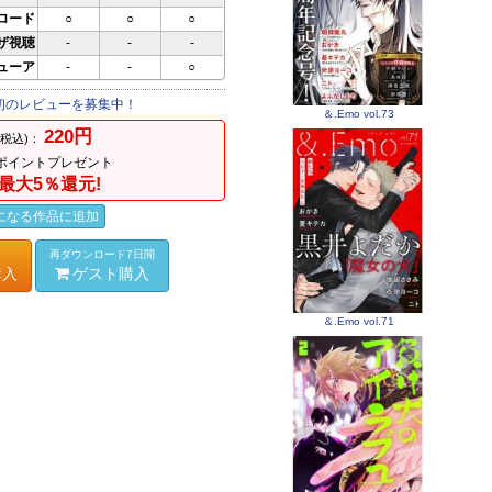
ロード
○
○
○
ザ視聴
-
-
-
ビューア
-
-
○
初のレビューを募集中！
＆.Emo vol.73
220円
(税込)：
ポイントプレゼント
最大5％還元!
になる作品に追加
再ダウンロード7日間
購入
ゲスト購入
＆.Emo vol.71