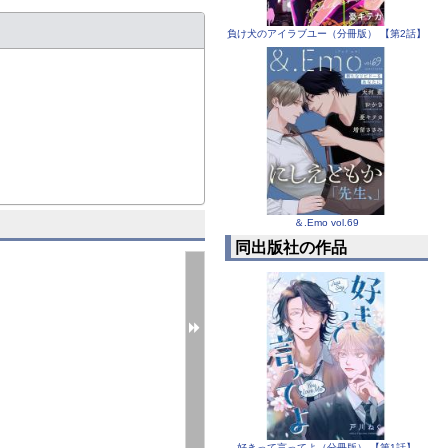
負け犬のアイラブユー（分冊版） 【第2話】
＆.Emo vol.69
同出版社の作品
好きって言ってよ（分冊版） 【第1話】