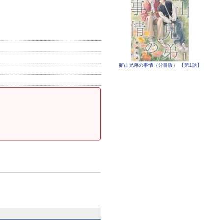
館山兄弟の事情（分冊版） 【第1話】