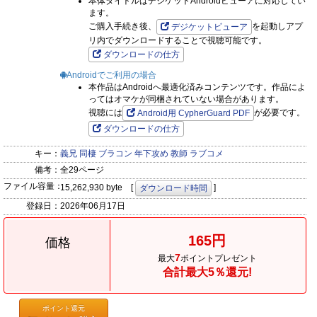
本体タイトルはデジケットAndroidビューアに対応してい
ます。
ご購入手続き後、
を起動しアプ
デジケットビューア
リ内でダウンロードすることで視聴可能です。
ダウンロードの仕方
Androidでご利用の場合
本作品はAndroidへ最適化済みコンテンツです。作品によ
ってはオマケが同梱されていない場合があります。
視聴には
が必要です。
Android用 CypherGuard PDF
ダウンロードの仕方
キー：
義兄
同棲
ブラコン
年下攻め
教師
ラブコメ
備考：
全29ページ
ファイル容量：
15,262,930 byte [
]
ダウンロード時間
登録日：
2026年06月17日
165円
価格
7
最大
ポイントプレゼント
合計最大5％還元!
ポイント還元