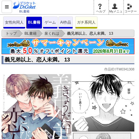
BL書籍
ヘルプ
Myメニュ
コーナー
女性向同人
BL書籍
ゲーム
AI作品
ガチ系同人
>
>
>
トップ
BL書籍
泉くれは
義兄弟以上、恋人未満。 13
義兄弟以上、恋人未満。 13
作品ID:ITM0341308