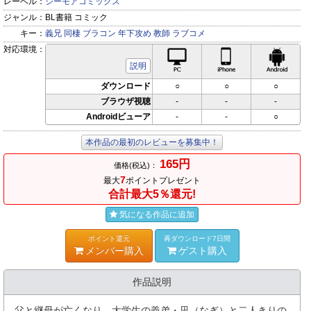
レーベル：
シーモアコミックス
ジャンル：
BL書籍 コミック
キー：
義兄
同棲
ブラコン
年下攻め
教師
ラブコメ
対応環境：
PC対応
iPhone対応
Andr
説明
ダウンロード
○
○
○
ブラウザ視聴
-
-
-
Androidビューア
-
-
○
本作品の最初のレビューを募集中！
165円
価格(税込)：
7
最大
ポイントプレゼント
合計最大5％還元!
気になる作品に追加
ポイント還元
再ダウンロード7日間
メンバー購入
ゲスト購入
作品説明
父と継母が亡くなり、大学生の義弟・凪（なぎ）と二人きりの