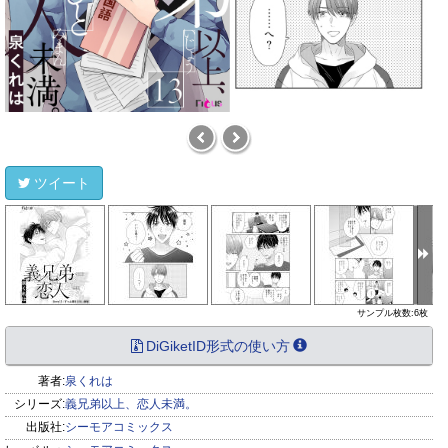
ツイート
サンプル枚数:6枚
DiGiketID形式の使い方
著者:
泉くれは
シリーズ:
義兄弟以上、恋人未満。
出版社:
シーモアコミックス