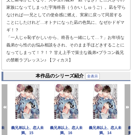
家族になってしまった宇海柊吾（うかい しゅうご）。凪を守ら
なければ──兄としての使命感に燃え、実家に戻って同居する
ことにしたけれど…オトナになった凪の色気に、なぜかドギマ
ギ！？
「一人じゃ恥ずかしいから、柊吾も一緒にして…？」お年頃な
義弟から性のお悩み相談をされ、そのまま手ほどきすることに
なってしまって！？！？ 甘え上手で策士な義弟×ブラコン義兄
の禁断ラブレッスン♪ 【フィカス】
本作品のシリーズ紹介
全表示
人未
義兄弟以上、恋人未
義兄弟以上、恋人未
義兄弟以上、恋人未
義
満。 15
満。 16
満。 14
満