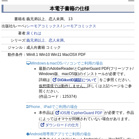
まけ
本電子書籍の仕様
prev
next
書籍名:
義兄弟以上、恋人未満。 13
出版社/レーベル:
シーモアコミックス
/
シーモアコミックス
著者:
泉くれは
シリーズ:
義兄弟以上、恋人未満。
ジャンル：
成人向書籍 コミック
動作条件：
Win8.1 Win10 Win11 MacOSX PDF
Windows＆macOSパソコンでご利用の場合
最新のAdobeReaderとCypherGuard PDF(フリーソフト/
Windows版、macOS版)のインストールが必要です。
詳細は
をご参照ください。
DiGiketID認証について
仮想環境では動作しません。
詳しくは上記ページをご参
照ください。
(作品コード：125374)
iPhone、iPadでご利用の場合
本作品は
が必要です。作品
iOS用 CypherGuard PDF
によってはオマケが同梱されていない場合があります。
ダウンロードの仕方
Android用専用アプリでご利用の場合