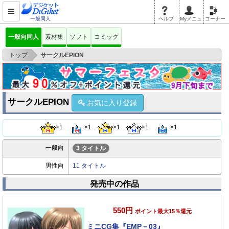
一般同人
ヘルプ
Myメニュ
コーナー
一般向同人
素材集
ソフト
コミック
>
トップ
サークルEPION
サークルEPION
お気に入り登録
×1
×1
×1
×1
×1
一般向
3 タイトル
男性向
11 タイトル
発売中の作品
550円
ポイント最大15％還元
ミニCG集『EMP－03』