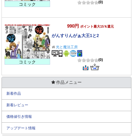
(0)
コミック
990円
ポイント最大15％還元
がんすりんがぁ大王1と2
光と魔法工房
(0)
コミック
作品メニュー
新着作品
新着レビュー
価格値引き情報
アップデート情報