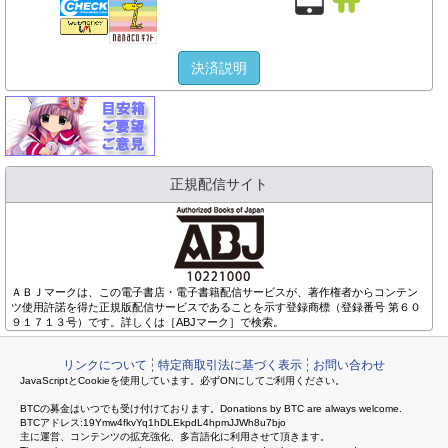
決済説明
正規配信サイト
ＡＢＪマークは、この電子書店・電子書籍配信サービスが、著作権者からコンテン
ツ使用許諾を得た正規版配信サービスであることを示す登録商標（登録番号 第６０
９１７１３号）です。詳しくは［ABJマーク］で検索。
リンクについて
特定商取引法に基づく表示
お問い合わせ
JavaScriptとCookieを使用しています。必ずONにしてご利用ください。
BTCの募金はいつでも受け付けております。Donations by BTC are always welcome.
BTCアドレス:19Ymw4fkvYq1hDLEkpdL4hpmJJWh8u7bjo
主に運営、コンテンツの拡充強化、多言語化に利用させて頂きます。