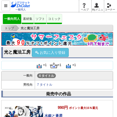
一般同人
ヘルプ
Myメニュ
コーナー
一般向同人
素材集
ソフト
コミック
>
トップ
光と魔法工房
光と魔法工房
お気に入り登録
×1
×1
×1
一般向
4 タイトル
男性向
7 タイトル
発売中の作品
990円
ポイント最大15％還元
水銀と蒼星