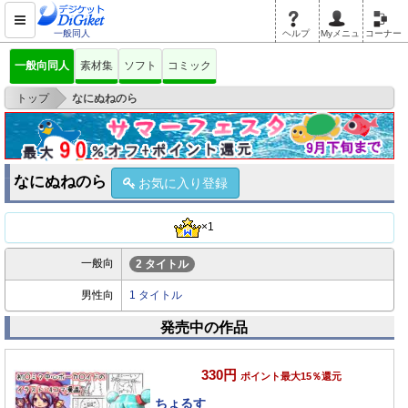
一般同人
ヘルプ
Myメニュ
コーナー
一般向同人
素材集
ソフト
コミック
>
トップ
なにぬねのら
なにぬねのら
お気に入り登録
×1
一般向
2 タイトル
男性向
1 タイトル
発売中の作品
330円
ポイント最大15％還元
ちょるす