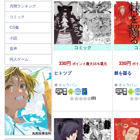
月間ランキング
コミック
CG集
小説
コミック
コ
音声
同人ゲーム
330円
330円
ポイント最大15％還元
ポイ
ヒトツブ
棘を齧る
キャラバン
キャラバン
(0)