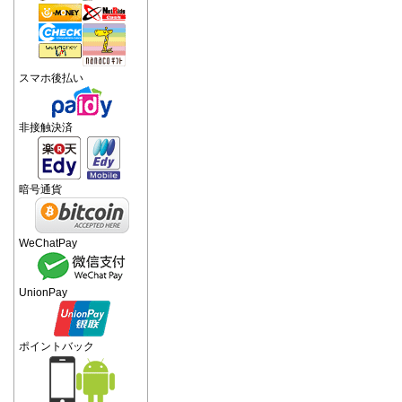
スマホ後払い
非接触決済
暗号通貨
WeChatPay
UnionPay
ポイントバック