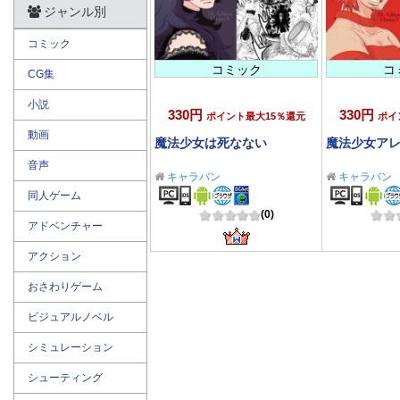
ジャンル別
コミック
コミック
コ
CG集
小説
330円
330円
ポイント最大15％還元
ポイ
動画
魔法少女は死なない
魔法少女ア
音声
キャラバン
キャラバン
同人ゲーム
(0)
アドベンチャー
アクション
おさわりゲーム
ビジュアルノベル
シミュレーション
シューティング