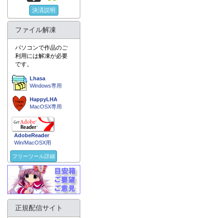
決済説明
ファイル解凍
パソコンで作品のご
利用には解凍が必要
です。
Lhasa
Windows専用
HappyLHA
MacOSX専用
AdobeReader
Win/MacOSX用
フリーツール詳細
正規配信サイト