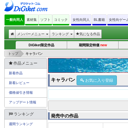
一般向同人
素材集
ソフト
コミック
女性向同人
BL書籍
女性向ゲー
メンバーメニュー
ランキング
気になる作品
DiGiket限定作品
期間限定特価
new
>
トップ
キャラバン
作品メニュー
新着作品
キャラバン
お気に入り登録
新着レビュー
価格値引き情報
アップデート情報
ランキング
発売中の作品
週間ランキング