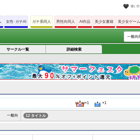
使い方
ム
女性･ガチAI
ガチ系同人
男性向同人
AI作品
美少女書籍
美少女ゲー
サークル一覧
詳細検索
×1
×1
一般向
12 タイトル