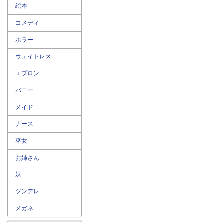
絵本
コメディ
ホラー
ウェイトレス
エプロン
バニー
メイド
ナース
巫女
お姉さん
妹
ツンデレ
メガネ