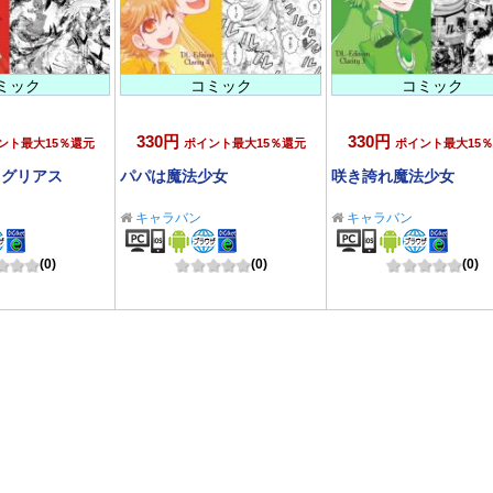
ミック
コミック
コミック
330円
330円
ント最大15％還元
ポイント最大15％還元
ポイント最大15
レグリアス
パパは魔法少女
咲き誇れ魔法少女
キャラバン
キャラバン
(0)
(0)
(0)