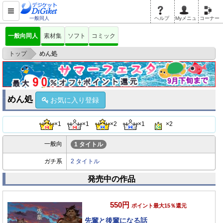
一般同人
ヘルプ
Myメニュ
コーナー
一般向同人
素材集
ソフト
コミック
>
トップ
めん処
めん処
お気に入り登録
×1
×1
×2
×1
×2
一般向
1 タイトル
ガチ系
2 タイトル
発売中の作品
550円
ポイント最大15％還元
先輩と後輩になる話