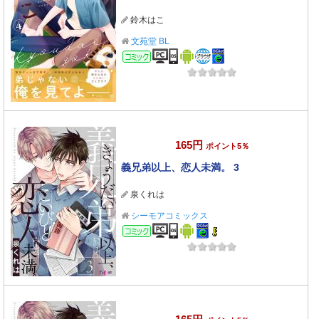
鈴木はこ
文苑堂 BL
コミック
165円
ポイント5％
義兄弟以上、恋人未満。 3
泉くれは
シーモアコミックス
コミック