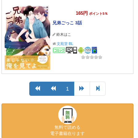
165円
ポイント5％
兄弟ごっこ 3話
鈴木はこ
文苑堂 BL
コミック
1
無料で読める
電子書籍在ります