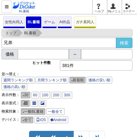
BL書籍
ヘルプ
Myメニュ
コーナー
女性向同人
BL書籍
ゲーム
AI作品
ガチ系同人
>
>
トップ
BL書籍
価格
～
ヒット件数
381件
並べ替え：
週間ランキング順
月間ランキング順
新着順
価格の安い順
価格の高い順
表示件数：
30
60
100
200
300
表示形式：
検索対象：
一般BL書籍
一般全て
デバイス：
全て
iOS
Android