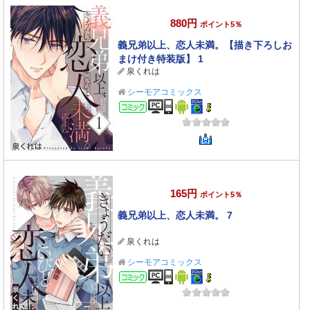
880円
ポイント5％
義兄弟以上、恋人未満。【描き下ろしお
まけ付き特装版】 1
泉くれは
シーモアコミックス
コミック
165円
ポイント5％
義兄弟以上、恋人未満。 7
泉くれは
シーモアコミックス
コミック