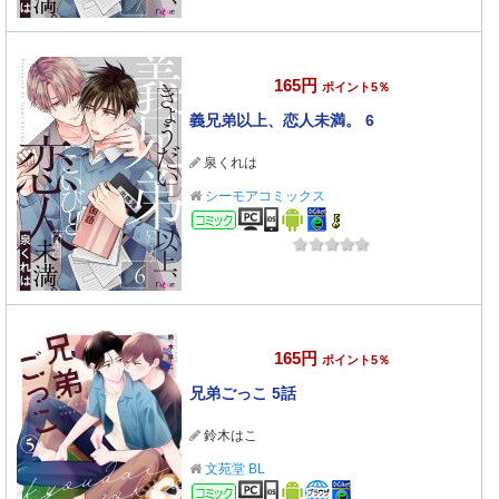
165円
ポイント5％
義兄弟以上、恋人未満。 6
泉くれは
シーモアコミックス
コミック
165円
ポイント5％
兄弟ごっこ 5話
鈴木はこ
文苑堂 BL
コミック