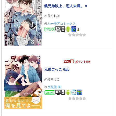
義兄弟以上、恋人未満。 8
泉くれは
シーモアコミックス
コミック
220円
ポイント5％
兄弟ごっこ 6話
鈴木はこ
文苑堂 BL
コミック