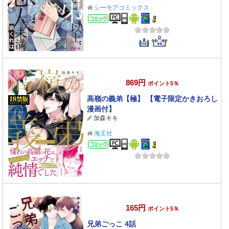
シーモアコミックス
コミック
869円
ポイント5％
高嶺の義弟【極】 【電子限定かきおろし
漫画付】
加森キキ
海王社
コミック
165円
ポイント5％
兄弟ごっこ 4話