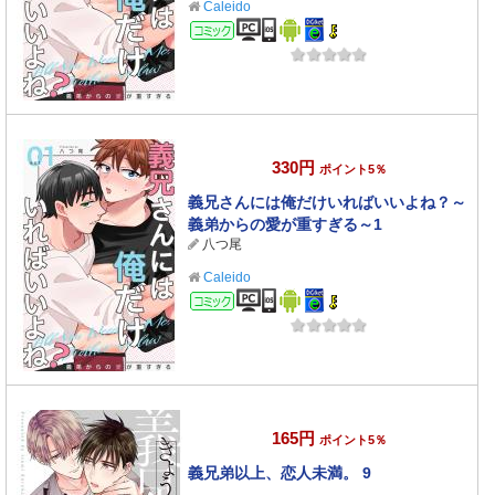
Caleido
コミック
330円
ポイント5％
義兄さんには俺だけいればいいよね？～
義弟からの愛が重すぎる～1
八つ尾
Caleido
コミック
165円
ポイント5％
義兄弟以上、恋人未満。 9