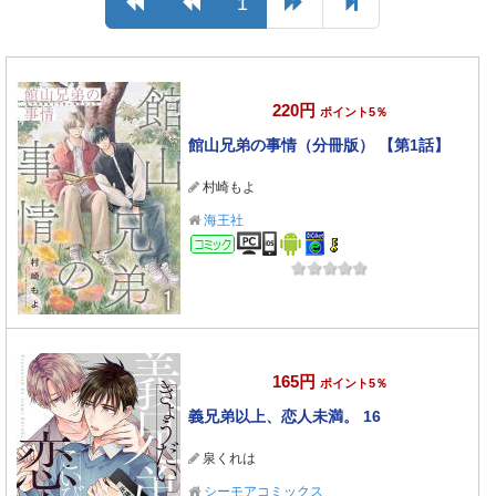
1
220円
ポイント5％
館山兄弟の事情（分冊版） 【第1話】
村崎もよ
海王社
コミック
165円
ポイント5％
義兄弟以上、恋人未満。 16
泉くれは
シーモアコミックス