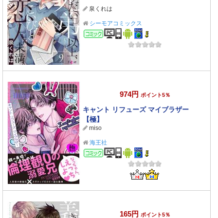
泉くれは
シーモアコミックス
コミック
974円
ポイント5％
キャント リフューズ マイブラザー
【極】
miso
海王社
コミック
165円
ポイント5％