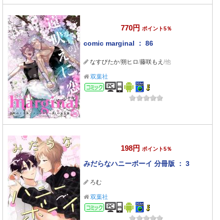
770円
ポイント5％
comic marginal ： 86
なすびたか
/
朔ヒロ
/
藤咲もえ
/他
双葉社
コミック
198円
ポイント5％
みだらなハニーボーイ 分冊版 ： 3
ろむ
双葉社
コミック