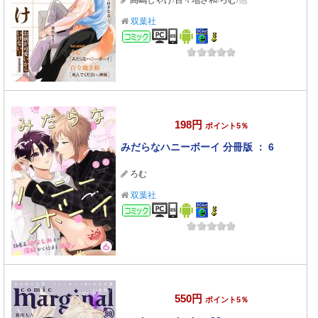
高嶋しゃけ
/
百々地さ和
/
ろむ
/他
双葉社
コミック
198円
ポイント5％
みだらなハニーボーイ 分冊版 ： 6
ろむ
双葉社
コミック
550円
ポイント5％