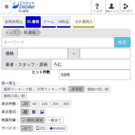
BL書籍
ヘルプ
Myメニュ
コーナー
女性向同人
BL書籍
ゲーム
AI作品
ガチ系同人
>
>
トップ
BL書籍
価格
～
著者・スタッフ・原画
ヒット件数
59件
並べ替え：
週間ランキング順
月間ランキング順
新着順
価格の安い順
価格の高い順
表示件数：
30
60
100
200
300
表示形式：
検索対象：
一般BL書籍
一般全て
デバイス：
全て
iOS
Android