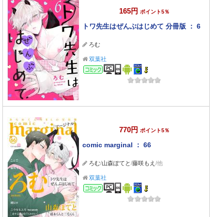
165円
ポイント5％
トワ先生はぜんぶはじめて 分冊版 ： 6
ろむ
双葉社
コミック
770円
ポイント5％
comic marginal ： 66
ろむ
/
山森ぽてと
/
藤咲もえ
/他
双葉社
コミック