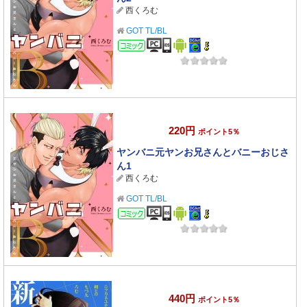
西くろむ
GOT TL/BL
コミック
220円
ポイント5％
ヤンバニ元ヤンお兄さんとバニーおじさ
ん1
西くろむ
GOT TL/BL
コミック
440円
ポイント5％