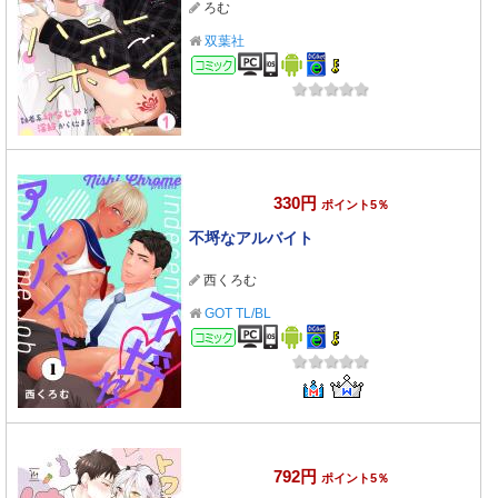
ろむ
双葉社
コミック
330円
ポイント5％
不埒なアルバイト
西くろむ
GOT TL/BL
コミック
792円
ポイント5％