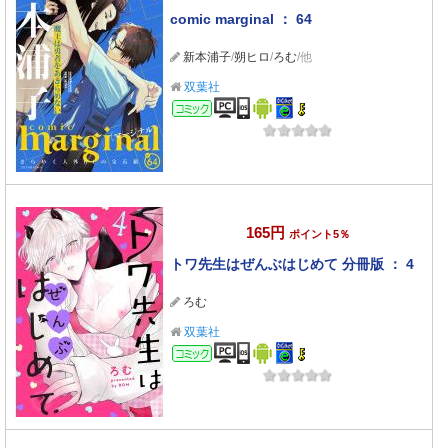
comic marginal ： 64
新本浦子
/
朔ヒロ
/
ろむ
/他
双葉社
コミック
165円
ポイント5％
トワ先生はぜんぶはじめて 分冊版 ： 4
ろむ
双葉社
コミック