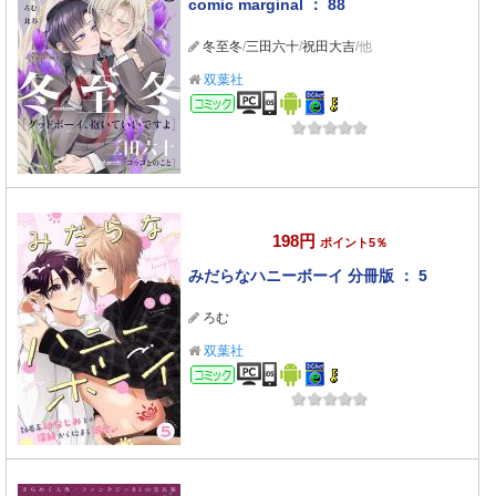
comic marginal ： 88
冬至冬
/
三田六十
/
祝田大吉
/他
双葉社
コミック
198円
ポイント5％
みだらなハニーボーイ 分冊版 ： 5
ろむ
双葉社
コミック