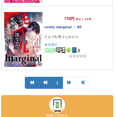
770円
ポイント5％
comic marginal ： 60
もづ九
/
慧
/
さとみち
/他
双葉社
コミック
1
無料で読める