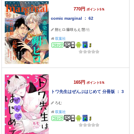
770円
ポイント5％
comic marginal ： 62
朔ヒロ
/
藤咲もえ
/
慧
/他
双葉社
コミック
165円
ポイント5％
トワ先生はぜんぶはじめて 分冊版 ： 3
ろむ
双葉社
コミック