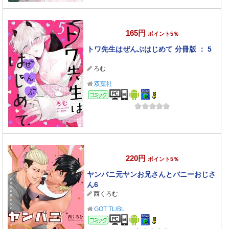
165円
ポイント5％
トワ先生はぜんぶはじめて 分冊版 ： 5
ろむ
双葉社
コミック
220円
ポイント5％
ヤンバニ元ヤンお兄さんとバニーおじさ
ん6
西くろむ
GOT TL/BL
コミック