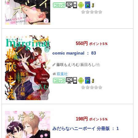
コミック
550円
ポイント5％
comic marginal ： 83
藤咲もえ
/
ろむ
/
辰日ろし
/他
双葉社
コミック
198円
ポイント5％
みだらなハニーボーイ 分冊版 ： 1