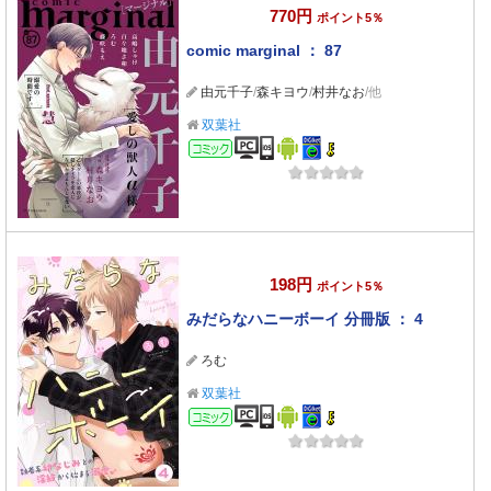
770円
ポイント5％
comic marginal ： 87
由元千子
/
森キヨウ
/
村井なお
/他
双葉社
コミック
198円
ポイント5％
みだらなハニーボーイ 分冊版 ： 4
ろむ
双葉社
コミック