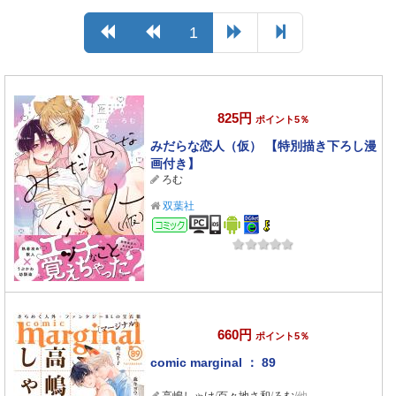
1
825円
ポイント5％
みだらな恋人（仮） 【特別描き下ろし漫
画付き】
ろむ
双葉社
コミック
660円
ポイント5％
comic marginal ： 89