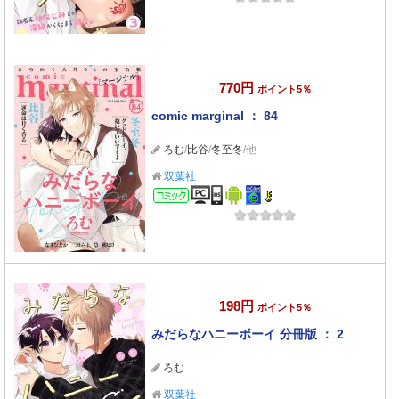
770円
ポイント5％
comic marginal ： 84
ろむ
/
比谷
/
冬至冬
/他
双葉社
コミック
198円
ポイント5％
みだらなハニーボーイ 分冊版 ： 2
ろむ
双葉社