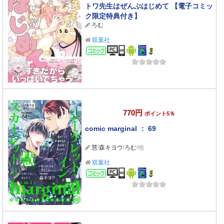
トワ先生はぜんぶはじめて 【電子コミッ
ク限定特典付き】
ろむ
双葉社
コミック
770円
ポイント5％
comic marginal ： 69
慧
/
森キヨウ
/
ろむ
/他
双葉社
コミック