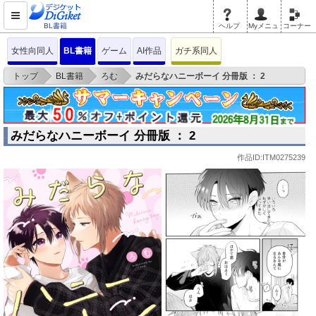
BL書籍
ヘルプ
Myメニュ
コーナー
女性向同人
BL書籍
ゲーム
AI作品
ガチ系同人
>
>
>
トップ
BL書籍
ろむ
みだらなハニーボーイ 分冊版 ： 2
みだらなハニーボーイ 分冊版 ： 2
作品ID:ITM0275239