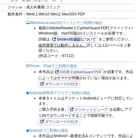
はじめての快感に朦朧とするはやて。
シリーズ:
みだらなハニーボーイ
ジャンル：
成人向書籍 コミック
実はその時、彼のお腹には「淫紋」が現れていて――…
動作条件：
Win8.1 Win10 Win11 MacOSX PDF
Windows＆macOSパソコンでご利用の場合
【執着系の幼馴染×鈍感な世話焼き男子】
最新のAdobeReaderとCypherGuard PDF(フリーソフト/
淫紋から始まる、溺愛えっちな恋人ごっこ！
Windows版、macOS版)のインストールが必要です。
詳細は
をご参照ください。
DiGiketID認証について
仮想環境では動作しません。
詳しくは上記ページをご参
※ comic marginal ： 84 収録作品
照ください。
(作品コード：97112)
iPhone、iPadでご利用の場合
本作品は
が必要です。作品
iOS用 CypherGuard PDF
によってはオマケが同梱されていない場合があります。
ダウンロードの仕方
Android用専用アプリでご利用の場合
本体タイトルはデジケットAndroidビューアに対応してい
ます。
ご購入手続き後、
を起動しアプ
デジケットビューア
リ内でダウンロードすることで視聴可能です。
ダウンロードの仕方
Androidでご利用の場合
本作品はAndroidへ最適化済みコンテンツです。作品によ