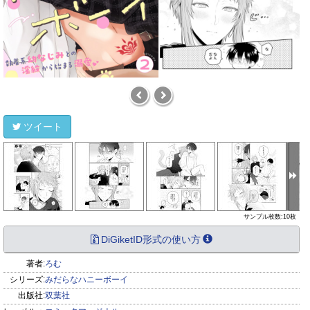
ツイート
サンプル枚数:10枚
DiGiketID形式の使い方
著者:
ろむ
シリーズ:
みだらなハニーボーイ
出版社:
双葉社