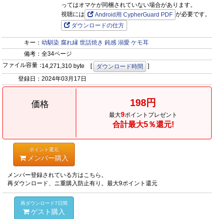
ってはオマケが同梱されていない場合があります。
視聴には
が必要です。
Android用 CypherGuard PDF
ダウンロードの仕方
キー：
幼馴染
腐れ縁
世話焼き
鈍感
溺愛
ケモ耳
備考：
全34ページ
ファイル容量：
14,271,310 byte [
]
ダウンロード時間
登録日：
2024年03月17日
198円
価格
9
最大
ポイントプレゼント
合計最大5％還元!
ポイント還元
メンバー購入
メンバー登録されている方はこちら。
再ダウンロード、ニ重購入防止有り。最大9ポイント還元
再ダウンロード7日間
ゲスト購入