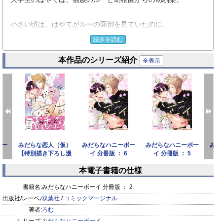
小さい頃は、はやてがルーの面倒を見ていたのに、
いつのまにか高身長のイケメンに成長した彼は女子からモテモ
続きを読む
テ。
本作品のシリーズ紹介
全表示
モテないはやては悔しがりつつも、ルーに甘えられると弱いの
だった。
そんなある日、はやてはルーが淫魔の女子につきまとわれてい
ることを知る。
彼女をかわすため、はやてはルーの「恋人のふり」を始めるこ
ボー
みだらな恋人（仮）
みだらなハニーボー
みだらなハニーボー
み
とに！
【特別描き下ろし漫
イ 分冊版 ： 6
イ 分冊版 ： 5
画付き】
本電子書籍の仕様
恋人らしいスキンシップを練習中、ルーに触られたはやては、
prev
next
急にゾクゾクが止まらなくなり、ルーの手の中でイってしま
書籍名:
みだらなハニーボーイ 分冊版 ： 2
う！
出版社/レーベル:
双葉社
/
コミックマージナル
著者:
ろむ