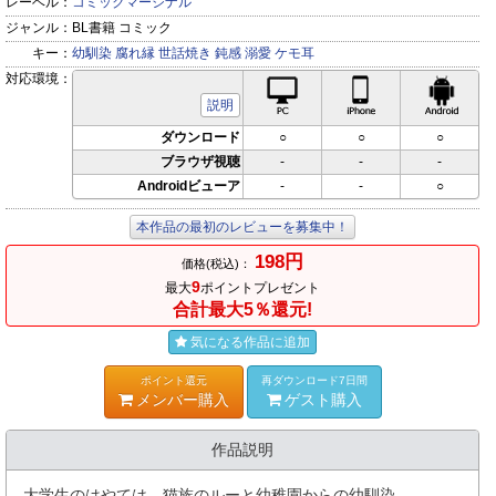
レーベル：
コミックマージナル
ジャンル：
BL書籍 コミック
キー：
幼馴染
腐れ縁
世話焼き
鈍感
溺愛
ケモ耳
対応環境：
PC対応
iPhone対応
Andr
説明
ダウンロード
○
○
○
ブラウザ視聴
-
-
-
Androidビューア
-
-
○
本作品の最初のレビューを募集中！
198円
価格(税込)：
9
最大
ポイントプレゼント
合計最大5％還元!
気になる作品に追加
ポイント還元
再ダウンロード7日間
メンバー購入
ゲスト購入
作品説明
大学生のはやては、猫族のルーと幼稚園からの幼馴染。