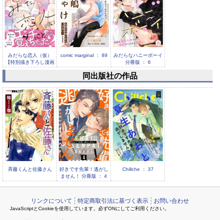
みだらな恋人（仮）
comic marginal ： 89
みだらなハニーボーイ
【特別描き下ろし漫画
分冊版 ： 6
付き】
同出版社の作品
comic marginal ： 88
斉藤くんと佐藤さん
好きです先輩！逃がし
Chillche ： 37
ません！ 分冊版 ： 4
リンクについて
特定商取引法に基づく表示
お問い合わせ
JavaScriptとCookieを使用しています。必ずONにしてご利用ください。