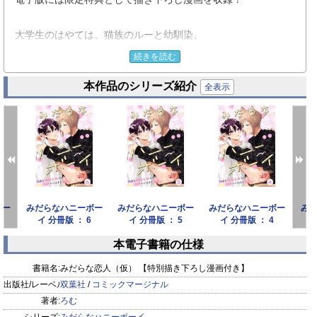
大学生のはやては、猫族のルーと幼馴染。
続きを読む
小さい頃は、はやてがルーの面倒を見ていたのに、
本作品のシリーズ紹介
いつのまにか高身長のイケメンに成長した彼は女子からモテモ
全表示
テ。
モテないはやては悔しがりつつも、ルーに甘えられると弱いの
だった。
そんなある日、はやてはルーが淫魔の女子につきまとわれ、
ボー
みだらなハニーボー
みだらなハニーボー
みだらなハニーボー
み
彼女をかわすため、はやてはルーの「恋人のふり」を始めるこ
イ 分冊版 ： 6
イ 分冊版 ： 5
イ 分冊版 ： 4
とになる。
本電子書籍の仕様
prev
next
恋人らしいスキンシップを練習中、ルーに触られたはやては、
書籍名:
みだらな恋人（仮） 【特別描き下ろし漫画付き】
急にゾクゾクが止まらなくなり、ルーの手の中でイってしま
出版社/レーベル:
双葉社
/
コミックマージナル
う！
著者:
ろむ