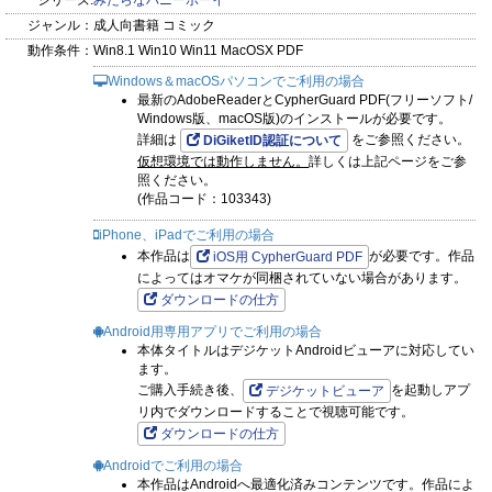
はじめての快感に朦朧とするはやて。実はその時、彼のお腹に
シリーズ:
みだらなハニーボーイ
ジャンル：
成人向書籍 コミック
は「淫紋」が現れていて――…
動作条件：
Win8.1 Win10 Win11 MacOSX PDF
Windows＆macOSパソコンでご利用の場合
【愛が重い幼馴染×うぶな世話焼き男子】
最新のAdobeReaderとCypherGuard PDF(フリーソフト/
淫紋から始まる、溺愛えっちな恋人ごっこ！
Windows版、macOS版)のインストールが必要です。
詳細は
をご参照ください。
DiGiketID認証について
仮想環境では動作しません。
詳しくは上記ページをご参
コミックス描き下ろし漫画も収録。
照ください。
(作品コード：103343)
iPhone、iPadでご利用の場合
本作品は
が必要です。作品
iOS用 CypherGuard PDF
によってはオマケが同梱されていない場合があります。
ダウンロードの仕方
Android用専用アプリでご利用の場合
本体タイトルはデジケットAndroidビューアに対応してい
ます。
ご購入手続き後、
を起動しアプ
デジケットビューア
リ内でダウンロードすることで視聴可能です。
ダウンロードの仕方
Androidでご利用の場合
本作品はAndroidへ最適化済みコンテンツです。作品によ