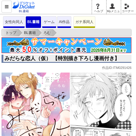
BL書籍
ヘルプ
Myメニュ
コーナー
女性向同人
BL書籍
ゲーム
AI作品
ガチ系同人
>
>
>
トップ
BL書籍
ろむ
みだらな恋人（仮） 【特別描き下ろし漫画付き】
みだらな恋人（仮） 【特別描き下ろし漫画付き】
作品ID:ITM0291426