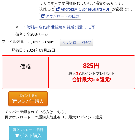
ってはオマケが同梱されていない場合があります。
視聴には
が必要です。
Android用 CypherGuard PDF
ダウンロードの仕方
キー：
幼馴染
腐れ縁
世話焼き
鈍感
溺愛
ケモ耳
備考：
全208ページ
ファイル容量：
81,339,983 byte [
]
ダウンロード時間
登録日：
2024年09月12日
825円
価格
37
最大
ポイントプレゼント
合計最大5％還元!
ポイント還元
メンバー購入
メンバー登録されている方はこちら。
再ダウンロード、ニ重購入防止有り。最大37ポイント還元
再ダウンロード7日間
ゲスト購入