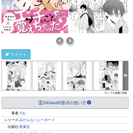
ツイート
サンプル枚数:20枚
DiGiketID形式の使い方
著者:
ろむ
シリーズ:
みだらなハニーボーイ
出版社:
双葉社