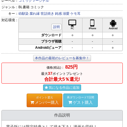
レーベル：
コミックマージナル
ジャンル：
BL書籍 コミック
キー：
幼馴染
腐れ縁
世話焼き
鈍感
溺愛
ケモ耳
対応環境：
PC対応
iPhone対応
Andr
説明
ダウンロード
○
○
○
ブラウザ視聴
-
-
-
Androidビューア
-
-
○
本作品の最初のレビューを募集中！
825円
価格(税込)：
37
最大
ポイントプレゼント
合計最大5％還元!
気になる作品に追加
ポイント還元
再ダウンロード7日間
メンバー購入
ゲスト購入
作品説明
電子版には限定特典として描き下ろし漫画を収録！