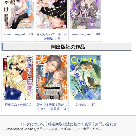
comic marginal ： 89
みだらなハニーボーイ
comic marginal ： 88
分冊版 ： 6
同出版社の作品
みだらなハニーボーイ
分冊版 ： 5
斉藤くんと佐藤さん
好きです先輩！逃がし
Chillche ： 37
ません！ 分冊版 ： 4
リンクについて
特定商取引法に基づく表示
お問い合わせ
JavaScriptとCookieを使用しています。必ずONにしてご利用ください。