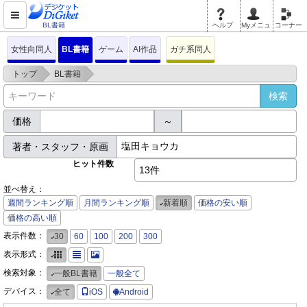
BL書籍
ヘルプ
Myメニュ
コーナー
女性向同人
BL書籍
ゲーム
AI作品
ガチ系同人
>
>
トップ
BL書籍
価格
～
著者・スタッフ・原画
ヒット件数
13件
並べ替え：
週間ランキング順
月間ランキング順
新着順
価格の安い順
価格の高い順
表示件数：
30
60
100
200
300
表示形式：
検索対象：
一般BL書籍
一般全て
デバイス：
全て
iOS
Android