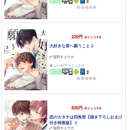
220円
ポイント5％
大好きな君へ願うこと 2
塩田キョウカ
シーモアコミックス
コミック
935円
ポイント5％
恋のカタチは四角形【描き下ろしおまけ
付き特装版】 1
塩田キョウカ