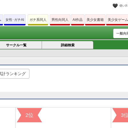
使い方
ム
女性･ガチAI
ガチ系同人
男性向同人
AI作品
美少女書籍
美少女ゲー
サークル一覧
詳細検索
累計ランキング
2位
3