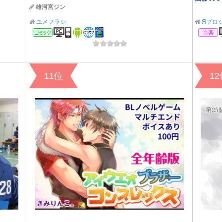
雄河宮ジン
ユメフラシ
Яプロ
コミック
11位
1