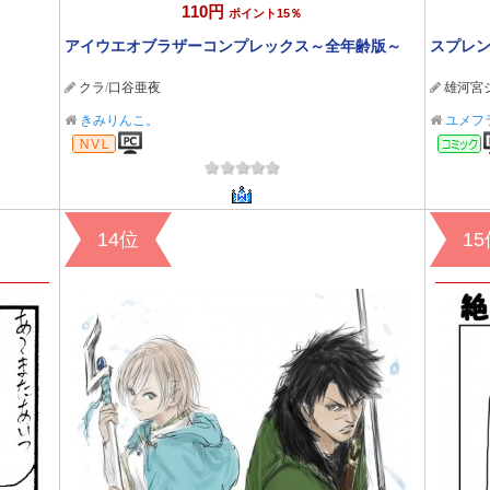
110円
ポイント15％
アイウエオブラザーコンプレックス～全年齢版～
スプレン
クラ
/
口谷亜夜
雄河宮
きみりんこ。
ユメフ
ビジュアルノベル
14位
1