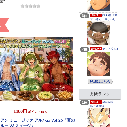
拉★麺 ヤマ
6位
50%OFF
オカさん・おかわり！
位
ヤマノくん3
7位
20%OFF
詳細はこちら
月間ランク
薬味忍法
1位
50%OFF
帖・番外編
1100円
ポイント15％
アン ミュージック アルバム Vol.25「夏の
ルーツ&スイーツ」