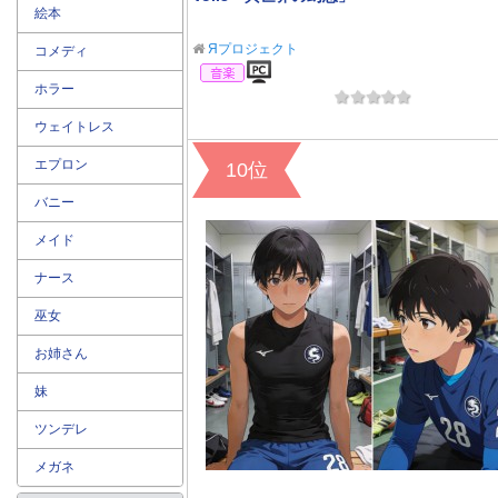
絵本
Яプロジェクト
コメディ
音楽
ホラー
ウェイトレス
エプロン
10位
バニー
メイド
ナース
巫女
お姉さん
妹
ツンデレ
メガネ