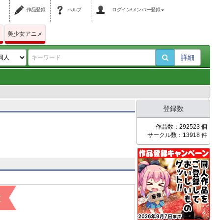
作品登録
ヘルプ
ログイン/メンバー登録
ム
美少女アニメ
詳細
登録数
作品数：292523 個
サークル数：13918 件
位