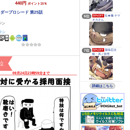
440円
ポイント15％
ダープロシード 第25話
拉★麺 ヤマ
6位
50%OFF
オカさん
ジン
ラシ
コミック
薬味忍法
7位
50%OFF
帖・其ノ拾壱
5位
09月24日23時59分まで
詳細はこちら