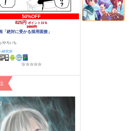
50%OFF
825円
ポイント15％
1650円
画「絶対に受かる採用面接」
ち
/
やろいち
わ研究所
コミック
8位