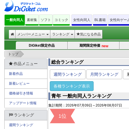
一般向同人
素材集
ソフト
コミック
女性向同人
BL書籍
女性向ゲー
メンバーメニュー
ランキング
気になる作品
DiGiket限定作品
期間限定特価
new
>
トップ
総合ランキング
作品メニュー
新着作品
週間ランキング
月間ランキング
新着レビュー
各種ランキング表示
価格値引き情報
青年 一般向同人ランキング
アップデート情報
集計期間：2026年07月09日～2026年08月07日
ランキング
1位
週間ランキング