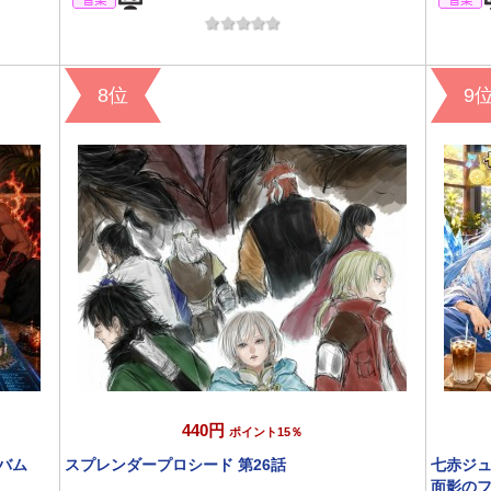
8位
9
440円
ポイント15％
ルバム
スプレンダープロシード 第26話
七赤ジュ
面影のフ