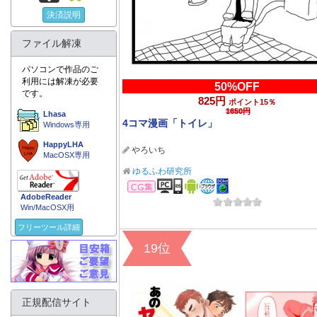
決済説明
ファイル解凍
パソコンで作品のご
利用には解凍が必要
50%OFF
です。
825円
ポイント15％
1650円
Lhasa
4コマ漫画「トイレ」
Windows専用
HappyLHA
やろいち
MacOSX専用
ゆるふわ研究所
CG集
AdobeReader
Win/MacOSX用
フリーツール詳細
19位
正規配信サイト