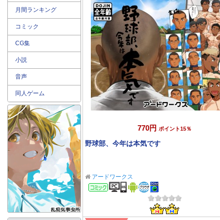
月間ランキング
コミック
CG集
小説
音声
同人ゲーム
770円
ポイント15％
野球部、今年は本気です
アードワークス
コミック