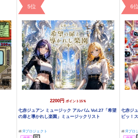
5位
6
2200円
ポイント15％
七赤ジュアン ミュージック アルバム Vol.27「希望
七赤ジュ
の扉と導かれし楽園」ミュージックリスト
ピッ！
Яプロジェクト
Яプロ
音楽