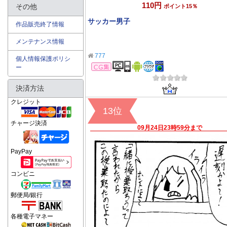
110円
その他
ポイント15％
サッカー男子
作品販売終了情報
メンテナンス情報
777
個人情報保護ポリシ
CG集
ー
決済方法
クレジット
13位
チャージ決済
09月24日23時59分まで
PayPay
コンビニ
郵便局/銀行
各種電子マネー