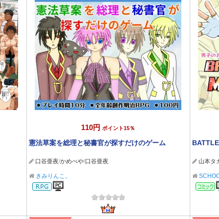
110円
ポイント15％
憲法草案を総理と秘書官が探すだけのゲーム
BATTLE
口谷亜夜
/
かめべや
/
口谷亜夜
山本タ
きみりんこ。
SCHOO
RPG