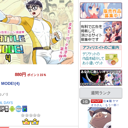
880円
ポイント15％
 MODE!(4)
週間ランク
カノリ
拉★麺 ヤマ
1位
50%OFF
L DAYS
オカさん・もう一杯！
コミック