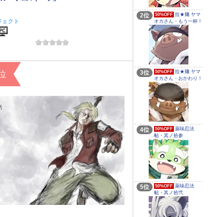
拉★麺 ヤマ
2位
50%OFF
ジェクト
オカさん・もう一杯！
音楽
拉★麺 ヤマ
2位
3位
50%OFF
オカさん・おかわり！
薬味忍法
4位
50%OFF
帖・其ノ拾参
薬味忍法
5位
50%OFF
帖・其ノ拾弐