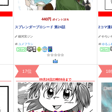
440円
ポイント15％
スプレンダープロシード 第24話
2コマ漫
雄河宮ジン
やろい
ユメフラシ
ゆるふ
コミック
17位
1
09月24日23時59分まで