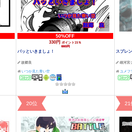
50%OFF
330円
ポイント15％
660円
パッといきましょ！
スプレン
故郷良
雄河宮
いつか見た青い空
ユメフ
コミック
20位
2