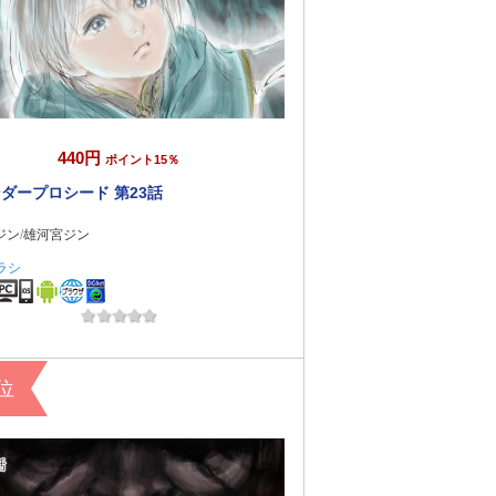
440円
ポイント15％
ダープロシード 第23話
ジン
/
雄河宮ジン
ラシ
コミック
1位