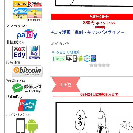
50%OFF
880円
ポイント15％
スマホ後払い
1760円
4コマ漫画「遅刻～キャンパスライフ～」
非接触決済
やろいち
ゆるふわ研究所
コミック
暗号通貨
WeChatPay
16位
09月24日23時59分まで
UnionPay
ポイントバック