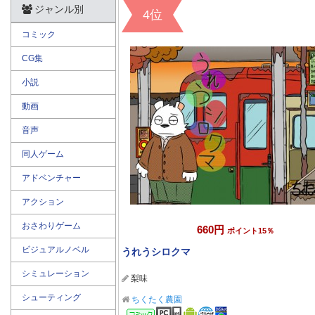
ジャンル別
4位
コミック
CG集
小説
動画
音声
同人ゲーム
アドベンチャー
アクション
おさわりゲーム
660円
ポイント15％
ビジュアルノベル
うれうシロクマ
シミュレーション
梨味
シューティング
ちくたく農園
コミック