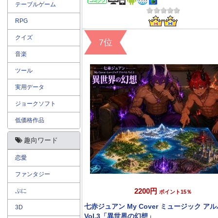
テーブルゲーム
RPG
クイズ
7位
音楽
ツール
実用データ
ジョークソフト
低価格作品
趣向ワード
恋愛
ファンタジー
2200円
ぷに
ポイント15％
七赤ジュアン My Cover ミュージック ア
3D
Vol.3「異世界の幻想」