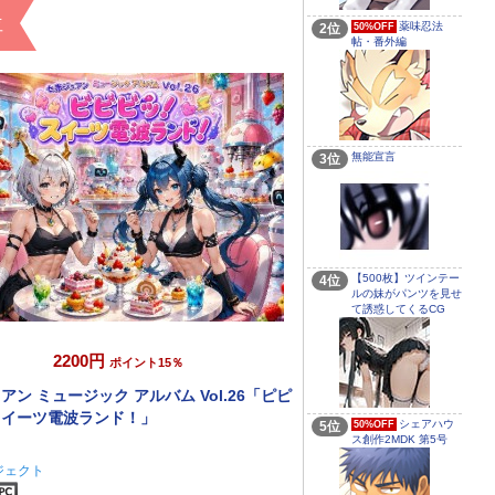
位
薬味忍法
2位
50%OFF
帖・番外編
無能宣言
3位
【500枚】ツインテー
4位
ルの妹がパンツを見せ
て誘惑してくるCG
2200円
ポイント15％
アン ミュージック アルバム Vol.26「ピピ
スイーツ電波ランド！」
シェアハウ
5位
50%OFF
ス創作2MDK 第5号
ジェクト
音楽