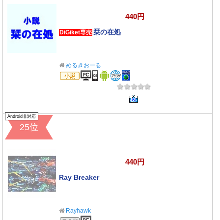
440円
栞の在処
DiGiket専売
めるきおーる
小説
Android非対応
25位
440円
Ray Breaker
Rayhawk
その他のジャンル