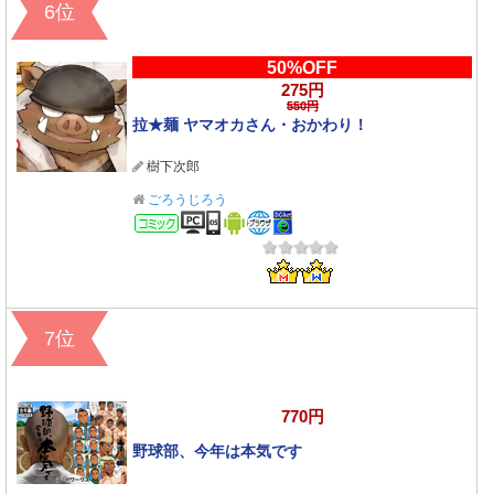
6位
50%OFF
275円
550円
拉★麺 ヤマオカさん・おかわり！
樹下次郎
ごろうじろう
コミック
7位
770円
野球部、今年は本気です