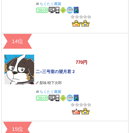
ちくたく農園
コミック
14位
770円
二○三号室の望月君 2
梨味
/
樹下次郎
ちくたく農園
コミック
15位