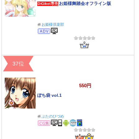
お姫様舞踏会オフライン版
DiGiket専売
お姫様倶楽部
アドベンチャー
37位
550円
ぽち袋 vol.1
ぶたのひづめ
CG集