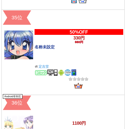
35位
50%OFF
330円
660円
名称未設定
定吉堂
コミック
Android非対応
36位
1100円