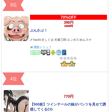
3位
70%OFF
396円
1320円
ぶんかぶ！
hachi
/
きしぐま
/
犬塚三郎
/
エンボス
/
めんスケ
燻製トリュフ
コミック
4位
770円
【500枚】ツインテールの妹がパンツを見せて誘
惑してくるCG