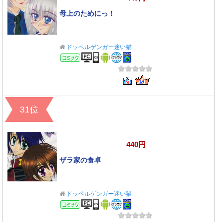
母上のためにっ！
ドッペルゲンガー迷い猫
コミック
31位
440円
ザラ家の食卓
ドッペルゲンガー迷い猫
コミック