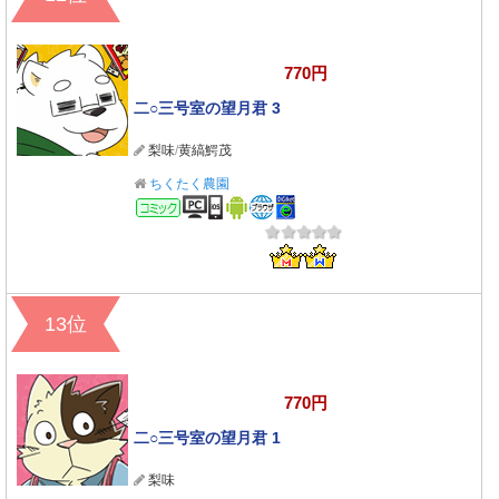
770円
二○三号室の望月君 3
梨味
/
黄縞鰐茂
ちくたく農園
コミック
13位
770円
二○三号室の望月君 1
梨味