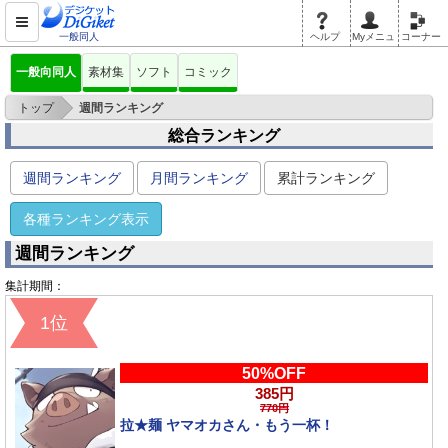
一般同人
ヘルプ
Myメニュ
コーナー
一般向同人
素材集
ソフト
コミック
>
トップ
週間ランキング
総合ランキング
週間ランキング
月間ランキング
累計ランキング
各種ランキング表示
週間ランキング
集計期間：
1位
50%OFF
385円
770円
拉★麺 ヤマオカさん・もう一杯！