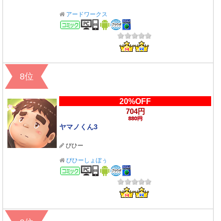
アードワークス
コミック
8位
20%OFF
704円
880円
ヤマノくん3
ぴひー
ぴひーしょぼぅ
コミック