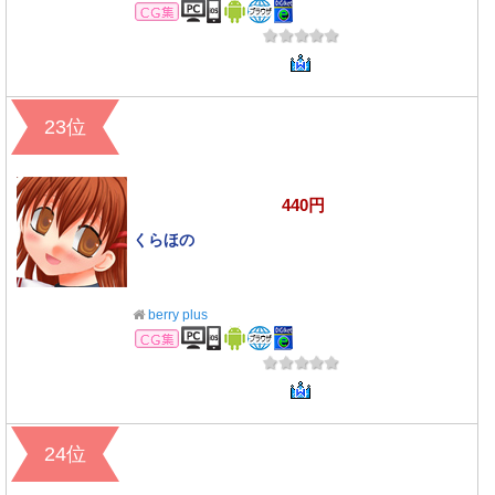
CG集
23位
440円
くらほの
berry plus
CG集
24位