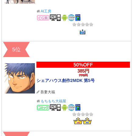
AI工房
CG集
5位
50%OFF
385円
770円
シェアハウス創作2MDK 第5号
吾妻大福
もちもち大福屋
コミック