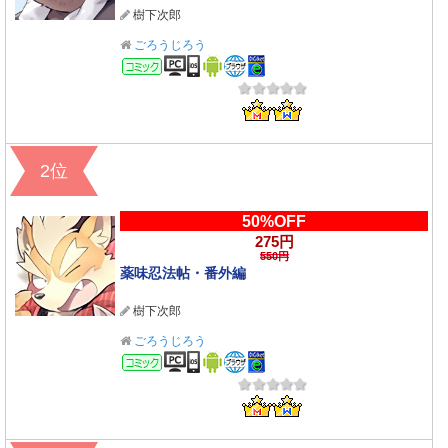
樹下次郎
ごろうじろう
コミック
2位
50%OFF
275円
550円
薬味忍法帖・番外編
樹下次郎
ごろうじろう
コミック