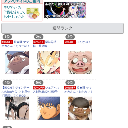
週間ランク
1位
2位
3位
拉★麺 ヤマ
薬味忍法
ぶんかぶ！
50%OFF
50%OFF
70%OFF
オカさん・もう一杯！
帖・番外編
4位
5位
6位
【500枚】ツインテー
シェアハウ
拉★麺 ヤマ
50%OFF
50%OFF
ルの妹がパンツを見せ
ス創作2MDK 第5号
オカさん・おかわり！
て誘惑してくるCG