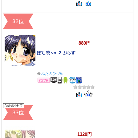
32位
880円
ぽち袋 vol.2 ぷらす
ぶたのひづめ
CG集
Android非対応
33位
1320円