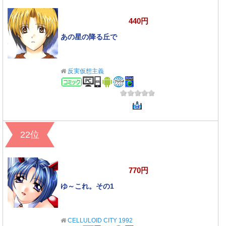
440円
あの星の降る丘で
反実仮想主義
コミック
22位
770円
ゆ～これ。その1
CELLULOID CITY 1992