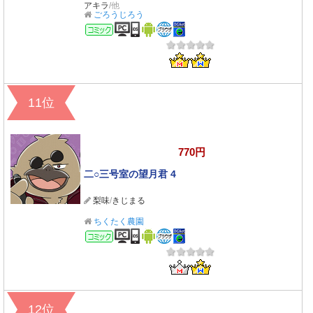
アキラ
/他
ごろうじろう
コミック
11位
770円
二○三号室の望月君 4
梨味
/
きじまる
ちくたく農園
コミック
12位