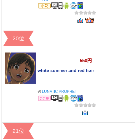
小説
20位
550円
white summer and red hair
LUNATIC PROPHET
CG集
21位