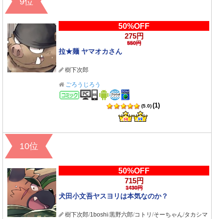
9位
50%OFF
275円
550円
拉★麺 ヤマオカさん
樹下次郎
ごろうじろう
コミック
(1)
(5.0)
10位
50%OFF
715円
1430円
犬田小文吾ヤスヨリは本気なのか？
樹下次郎
/
1boshi
/
黒野六郎
/
コトリ
/
そーちゃん
/
タカシマ