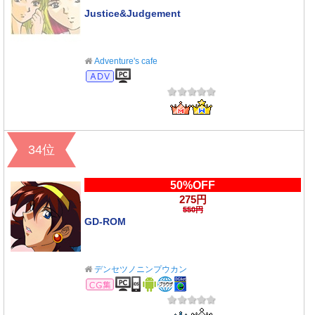
Justice&Judgement
Adventure's cafe
アドベンチャー
34位
50%OFF
275円
550円
GD-ROM
デンセツノニンプウカン
CG集