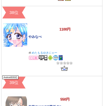
38位
1100円
やみなべ
めたもるゆきにゃー
CG集
Android非対応
39位
550円