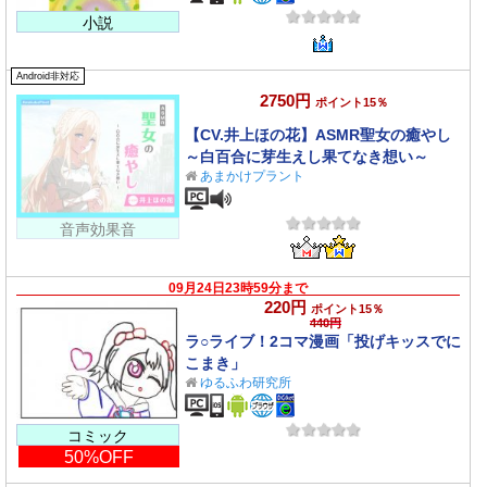
小説
Android非対応
2750円
ポイント15％
【CV.井上ほの花】ASMR聖女の癒やし
～白百合に芽生えし果てなき想い～
あまかけプラント
音声効果音
09月24日23時59分まで
220円
ポイント15％
440円
ラ○ライブ！2コマ漫画「投げキッスでに
こまき」
ゆるふわ研究所
コミック
50%OFF