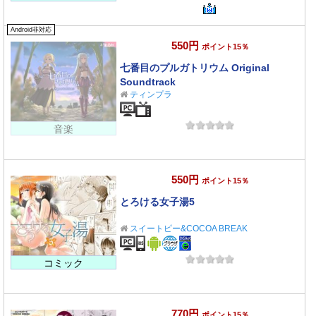
Android非対応
550円
ポイント15％
七番目のプルガトリウム Original
Soundtrack
ティンプラ
音楽
550円
ポイント15％
とろける女子湯5
スイートピー&COCOA BREAK
コミック
770円
ポイント15％