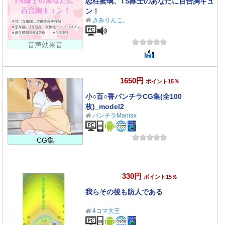
恋柱蜜璃、TS隊士のあなたに百合胸キュ
ン！
きみりんこ。
音声効果音
1650円
ポイント15％
小○百○香パンチラCG集(全100
枚)_model2
パンチラManiax
CG集
330円
ポイント15％
我らその後も防人である
4コマ大王