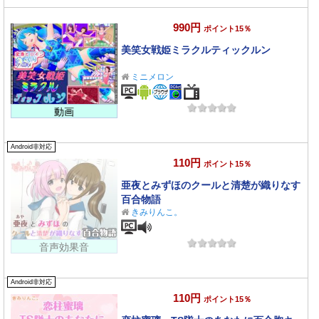
990円
ポイント15％
美笑女戦姫ミラクルティックルン
ミニメロン
動画
Android非対応
110円
ポイント15％
亜夜とみずほのクールと清楚が織りなす
百合物語
きみりんこ。
音声効果音
Android非対応
110円
ポイント15％