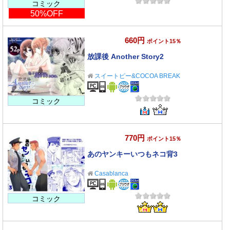
コミック
50%OFF
660円
ポイント15％
放課後 Another Story2
スイートピー&COCOA BREAK
コミック
770円
ポイント15％
あのヤンキーいつもネコ背3
Casablanca
コミック