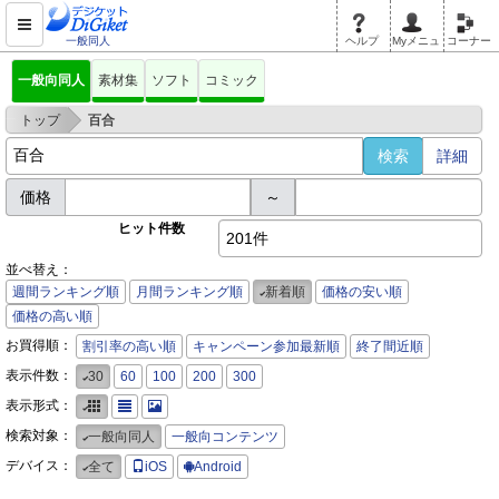
一般同人
ヘルプ
Myメニュ
コーナー
一般向同人
素材集
ソフト
コミック
>
トップ
百合
詳細
価格
～
ヒット件数
201件
並べ替え：
週間ランキング順
月間ランキング順
新着順
価格の安い順
価格の高い順
お買得順：
割引率の高い順
キャンペーン参加最新順
終了間近順
表示件数：
30
60
100
200
300
表示形式：
検索対象：
一般向同人
一般向コンテンツ
デバイス：
全て
iOS
Android