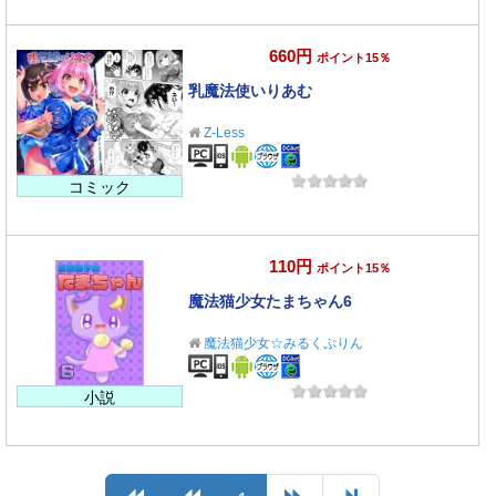
660円
ポイント15％
乳魔法使いりあむ
Z-Less
コミック
110円
ポイント15％
魔法猫少女たまちゃん6
魔法猫少女☆みるくぷりん
小説