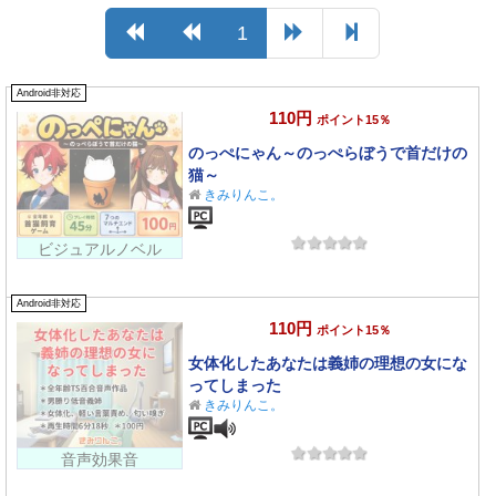
1
Android非対応
110円
ポイント15％
のっぺにゃん～のっぺらぼうで首だけの
猫～
きみりんこ。
ビジュアルノベル
Android非対応
110円
ポイント15％
女体化したあなたは義姉の理想の女にな
ってしまった
きみりんこ。
音声効果音