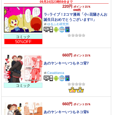
09月24日23時59分まで
220円
ポイント15％
440円
ラ○ライブ！2コマ漫画「小○花陽さんお
誕生日おめでとうございます!!」
ゆるふわ研究所
コミック
50%OFF
660円
ポイント15％
あのヤンキーいつもネコ背7
Casablanca
コミック
660円
ポイント15％
あのヤンキーいつもネコ背6