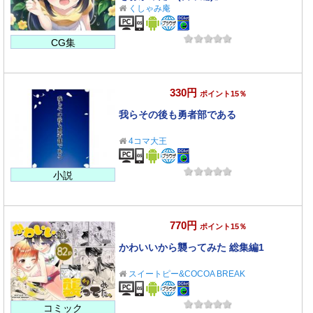
くしゃみ庵
CG集
330円
ポイント15％
我らその後も勇者部である
4コマ大王
小説
770円
ポイント15％
かわいいから襲ってみた 総集編1
スイートピー&COCOA BREAK
コミック