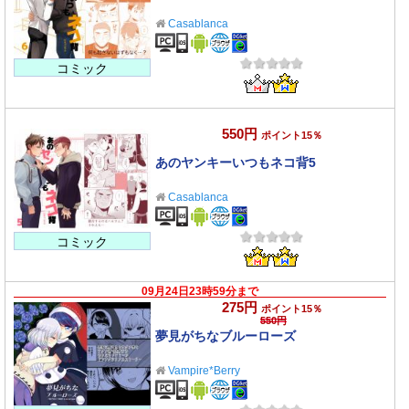
Casablanca
コミック
550円
ポイント15％
あのヤンキーいつもネコ背5
Casablanca
コミック
09月24日23時59分まで
275円
ポイント15％
550円
夢見がちなブルーローズ
Vampire*Berry