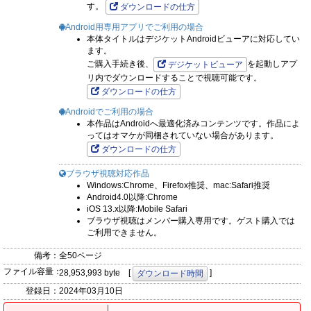
す。
ダウンロードの仕方
Android用専用アプリでご利用の場合
本体タイトルはデジケットAndroidビューアに対応してい
ます。
ご購入手続き後、
を起動しアプ
デジケットビューア
リ内でダウンロードすることで視聴可能です。
ダウンロードの仕方
Androidでご利用の場合
本作品はAndroidへ最適化済みコンテンツです。作品によ
ってはオマケが同梱されていない場合があります。
ダウンロードの仕方
ブラウザ視聴対応作品
Windows:Chrome、Firefox推奨、mac:Safari推奨
Android4.0以降:Chrome
iOS 13.x以降:Mobile Safari
ブラウザ視聴はメンバー購入専用です。ゲスト購入では
ご利用できません。
備考：
全50ページ
ファイル容量：
28,953,993 byte [
]
ダウンロード時間
登録日：
2024年03月10日