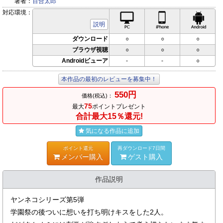
著者：
百合太郎
対応環境：
PC対応
iPhone対応
Andr
説明
ダウンロード
○
○
○
ブラウザ視聴
○
○
○
Androidビューア
-
-
○
本作品の最初のレビューを募集中！
550円
価格(税込)：
75
最大
ポイントプレゼント
合計最大15％還元!
気になる作品に追加
ポイント還元
再ダウンロード7日間
メンバー購入
ゲスト購入
作品説明
ヤンネコシリーズ第5弾
学園祭の後ついに想いを打ち明けキスをした2人。