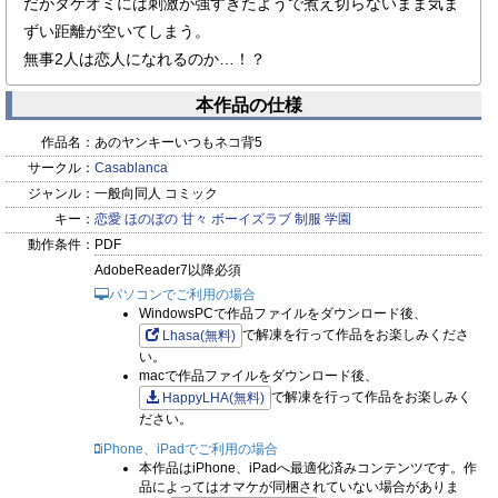
だがタケオミには刺激が強すぎたようで煮え切らないまま気ま
ずい距離が空いてしまう。
無事2人は恋人になれるのか…！？
本作品の仕様
作品名：
あのヤンキーいつもネコ背5
サークル：
Casablanca
ジャンル：
一般向同人 コミック
キー：
恋愛
ほのぼの
甘々
ボーイズラブ
制服
学園
動作条件：
PDF
AdobeReader7以降必須
パソコンでご利用の場合
WindowsPCで作品ファイルをダウンロード後、
で解凍を行って作品をお楽しみくださ
Lhasa(無料)
い。
macで作品ファイルをダウンロード後、
で解凍を行って作品をお楽しみく
HappyLHA(無料)
ださい。
iPhone、iPadでご利用の場合
本作品はiPhone、iPadへ最適化済みコンテンツです。作
品によってはオマケが同梱されていない場合がありま