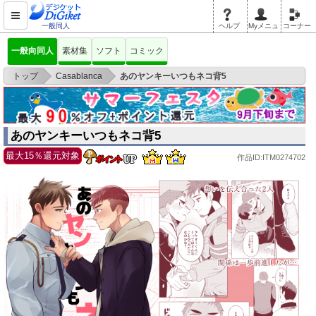
一般同人
ヘルプ
Myメニュ
コーナー
一般向同人
素材集
ソフト
コミック
>
>
トップ
Casablanca
あのヤンキーいつもネコ背5
あのヤンキーいつもネコ背5
最大15％還元対象
作品ID:ITM0274702