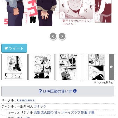
ツイート
サンプル枚数:6枚
LHA圧縮の使い方
サークル：
Casablanca
ジャンル：
一般向同人
コミック
キー：
オリジナル
恋愛
ほのぼの
甘々
ボーイズラブ
制服
学園