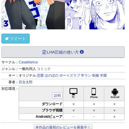
ツイート
LHA圧縮の使い方
サークル：
Casablanca
ジャンル：
一般向同人
コミック
キー：
オリジナル
恋愛
ほのぼの
ボーイズラブ
学ラン
制服
学園
著者：
百合太郎
対応環境：
PC対応
iPhone対応
Andr
説明
ダウンロード
○
○
○
ブラウザ視聴
○
○
○
Androidビューア
-
-
○
本作品の最初のレビューを募集中！