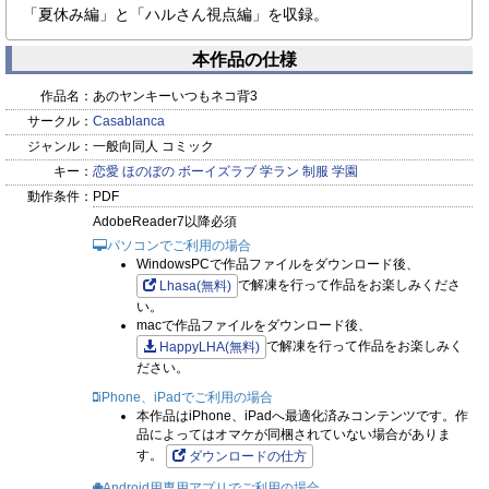
「夏休み編」と「ハルさん視点編」を収録。
本作品の仕様
作品名：
あのヤンキーいつもネコ背3
サークル：
Casablanca
ジャンル：
一般向同人 コミック
キー：
恋愛
ほのぼの
ボーイズラブ
学ラン
制服
学園
動作条件：
PDF
AdobeReader7以降必須
パソコンでご利用の場合
WindowsPCで作品ファイルをダウンロード後、
で解凍を行って作品をお楽しみくださ
Lhasa(無料)
い。
macで作品ファイルをダウンロード後、
で解凍を行って作品をお楽しみく
HappyLHA(無料)
ださい。
iPhone、iPadでご利用の場合
本作品はiPhone、iPadへ最適化済みコンテンツです。作
品によってはオマケが同梱されていない場合がありま
す。
ダウンロードの仕方
Android用専用アプリでご利用の場合