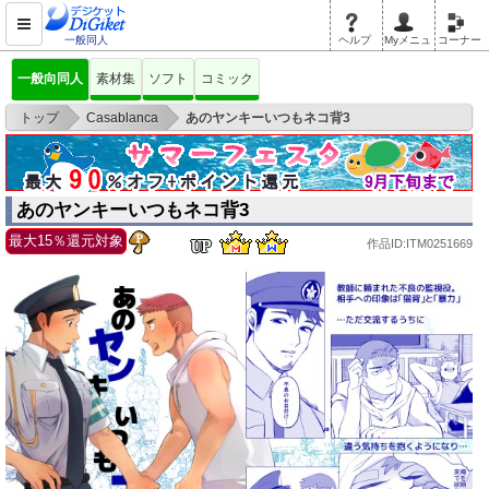
一般同人
ヘルプ
Myメニュ
コーナー
一般向同人
素材集
ソフト
コミック
>
>
トップ
Casablanca
あのヤンキーいつもネコ背3
あのヤンキーいつもネコ背3
最大15％還元対象
作品ID:ITM0251669