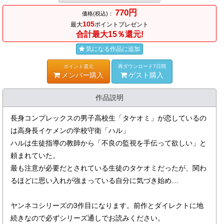
770円
価格(税込)：
105
最大
ポイントプレゼント
合計最大15％還元!
気になる作品に追加
ポイント還元
再ダウンロード7日間
メンバー購入
ゲスト購入
作品説明
長身コンプレックスの男子高校生「タケオミ」が恋しているの
は高身長イケメンの学校守衛「ハル」
ハルは生徒指導の教師から「不良の監視を手伝って欲しい」と
頼まれていた。
最も注意が必要だとされている生徒のタケオミだったが、関わ
るほどに思い入れが強まっている自分に気づき始め…
ヤンネコシリーズの3作目になります。前作とダイレクトに地
続きなので必ずシリーズ通しでお読みください。