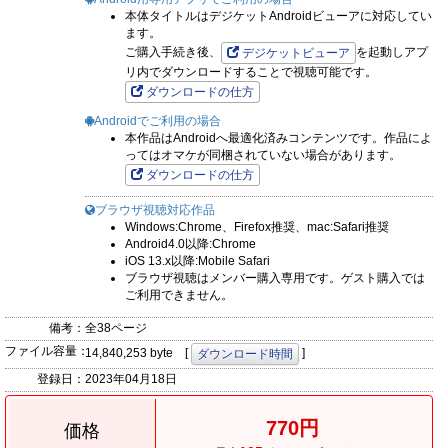
本体タイトルはデジケットAndroidビューアに対応してい
ます。
ご購入手続き後、
を起動しアプ
デジケットビューア
リ内でダウンロードすることで視聴可能です。
ダウンロードの仕方
Androidでご利用の場合
本作品はAndroidへ最適化済みコンテンツです。作品によ
ってはオマケが同梱されていない場合があります。
ダウンロードの仕方
ブラウザ視聴対応作品
Windows:Chrome、Firefox推奨、mac:Safari推奨
Android4.0以降:Chrome
iOS 13.x以降:Mobile Safari
ブラウザ視聴はメンバー購入専用です。ゲスト購入では
ご利用できません。
備考：
全38ページ
ファイル容量：
14,840,253 byte [
]
ダウンロード時間
登録日：
2023年04月18日
770円
価格