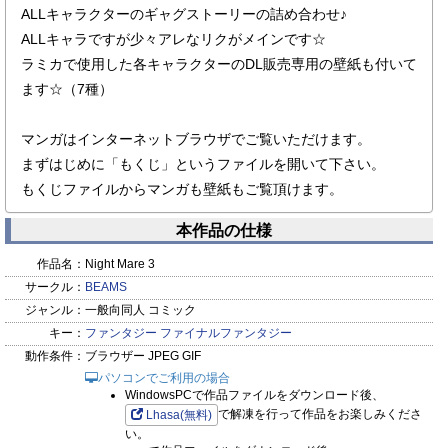
ALLキャラクターのギャグストーリーの詰め合わせ♪
ALLキャラですが少々アレなリクがメインです☆
ラミカで使用した各キャラクターのDL販売専用の壁紙も付いて
ます☆（7種）
マンガはインターネットブラウザでご覧いただけます。
まずはじめに「もくじ」というファイルを開いて下さい。
もくじファイルからマンガも壁紙もご覧頂けます。
本作品の仕様
作品名：
Night Mare 3
サークル：
BEAMS
ジャンル：
一般向同人 コミック
キー：
ファンタジー
ファイナルファンタジー
動作条件：
ブラウザー JPEG GIF
パソコンでご利用の場合
WindowsPCで作品ファイルをダウンロード後、
で解凍を行って作品をお楽しみくださ
Lhasa(無料)
い。