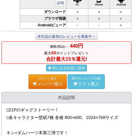
説明
ダウンロード
○
○
○
ブラウザ視聴
○
○
○
Androidビューア
-
-
○
本作品の最初のレビューを募集中！
440円
価格(税込)：
60
最大
ポイントプレゼント
合計最大15％還元!
気になる作品に追加
ポイント還元
再ダウンロード7日間
メンバー購入
ゲスト購入
作品説明
□21Pのギャグストーリー！
□各キャラクター壁紙7種 各種 800×600、1024×768サイズ
キン○ダムハーツ本第三弾です！