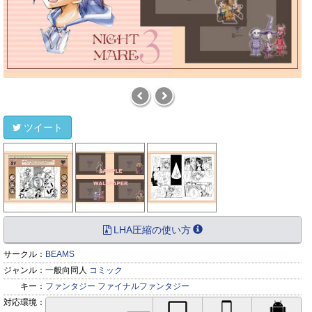
ツイート
LHA圧縮の使い方
サークル：
BEAMS
ジャンル：
一般向同人
コミック
キー：
ファンタジー
ファイナルファンタジー
対応環境：
PC対応
iPhone対応
Andr