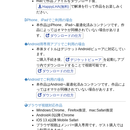
macで作品ファイルをダウンロード後、
で解凍を行って作品をお楽しみく
HappyLHA(無料)
ださい。
iPhone、iPadでご利用の場合
本作品はiPhone、iPadへ最適化済みコンテンツです。作
品によってはオマケが同梱されていない場合がありま
す。
ダウンロードの仕方
Android用専用アプリでご利用の場合
本体タイトルはデジケットAndroidビューアに対応してい
ます。
ご購入手続き後、
を起動しアプ
デジケットビューア
リ内でダウンロードすることで視聴可能です。
ダウンロードの仕方
Androidでご利用の場合
本作品はAndroidへ最適化済みコンテンツです。作品によ
ってはオマケが同梱されていない場合があります。
ダウンロードの仕方
ブラウザ視聴対応作品
Windows:Chrome、Firefox推奨、mac:Safari推奨
Android4.0以降:Chrome
iOS 13.x以降:Mobile Safari
ブラウザ視聴はメンバー購入専用です。ゲスト購入では