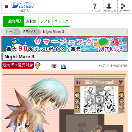
一般同人
ヘルプ
Myメニュ
コーナー
一般向同人
素材集
ソフト
コミック
>
>
トップ
BEAMS
Night Mare 3
Night Mare 3
最大15％還元対象
作品ID:ITM0001765