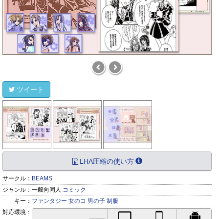
ツイート
LHA圧縮の使い方
サークル：
BEAMS
ジャンル：
一般向同人
コミック
キー：
ファンタジー
女のコ
男の子
制服
対応環境：
PC対応
iPhone対応
Andr