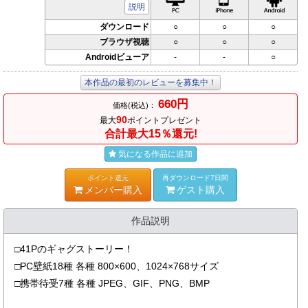
説明
ダウンロード
○
○
○
ブラウザ視聴
○
○
○
Androidビューア
-
-
○
本作品の最初のレビューを募集中！
660円
価格(税込)：
90
最大
ポイントプレゼント
合計最大15％還元!
気になる作品に追加
ポイント還元
再ダウンロード7日間
メンバー購入
ゲスト購入
作品説明
□41Pのギャグストーリー！
□PC壁紙18種 各種 800×600、1024×768サイズ
□携帯待受7種 各種 JPEG、GIF、PNG、BMP