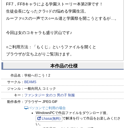
FF7，FF8キャラによる学園ストーリー本第2弾です！
生徒会長になったクラ○ドの悩める学園生活。
ルーファ○スの一声でス○ール達と学園祭を開こうとするが…。
今回は女のコキャラも盛り沢山です♪
○ご利用方法：「もくじ」というファイルを開くと
ブラウザが立ち上がりご覧頂けます。
本作品の仕様
作品名：
学校へ行こう！2
サークル：
BEAMS
ジャンル：
一般向同人 コミック
キー：
ファンタジー
女のコ
男の子
制服
動作条件：
ブラウザー JPEG GIF
パソコンでご利用の場合
WindowsPCで作品ファイルをダウンロード後、
で解凍を行って作品をお楽しみくださ
Lhasa(無料)
い。