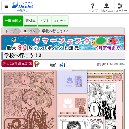
一般同人
ヘルプ
Myメニュ
コーナー
一般向同人
素材集
ソフト
コミック
>
>
トップ
BEAMS
学校へ行こう！2
学校へ行こう！2
最大15％還元対象
作品ID:ITM0003104