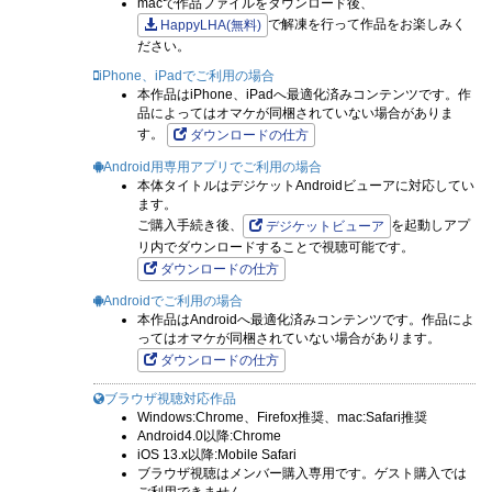
macで作品ファイルをダウンロード後、
で解凍を行って作品をお楽しみく
HappyLHA(無料)
ださい。
iPhone、iPadでご利用の場合
本作品はiPhone、iPadへ最適化済みコンテンツです。作
品によってはオマケが同梱されていない場合がありま
す。
ダウンロードの仕方
Android用専用アプリでご利用の場合
本体タイトルはデジケットAndroidビューアに対応してい
ます。
ご購入手続き後、
を起動しアプ
デジケットビューア
リ内でダウンロードすることで視聴可能です。
ダウンロードの仕方
Androidでご利用の場合
本作品はAndroidへ最適化済みコンテンツです。作品によ
ってはオマケが同梱されていない場合があります。
ダウンロードの仕方
ブラウザ視聴対応作品
Windows:Chrome、Firefox推奨、mac:Safari推奨
Android4.0以降:Chrome
iOS 13.x以降:Mobile Safari
ブラウザ視聴はメンバー購入専用です。ゲスト購入では