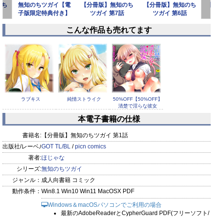
のち
無知のちツガイ【電
【分冊版】無知のち
【分冊版】無知のち
【
子版限定特典付き】
ツガイ 第7話
ツガイ 第6話
こんな作品も売れてます
prev
next
ラブキス
純情ストライク
50%OFF
【50%OFF】
清楚で淫らな彼女
【2026サマー...
本電子書籍の仕様
書籍名:
【分冊版】無知のちツガイ 第1話
出版社/レーベル:
GOT TL/BL
/
picn comics
著者:
ほじゃな
女教師の不文律
シリーズ:
無知のちツガイ
純愛まにあっく～
志は高く高く【単話】
RePure～
ジャンル：
成人向書籍 コミック
動作条件：
Win8.1 Win10 Win11 MacOSX PDF
Windows＆macOSパソコンでご利用の場合
最新のAdobeReaderとCypherGuard PDF(フリーソフト/