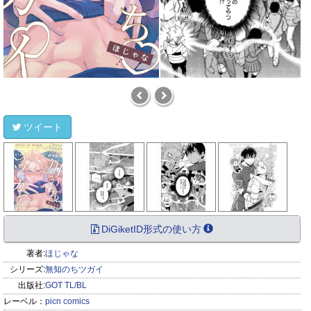
ツイート
DiGiketID形式の使い方
著者:
ほじゃな
シリーズ:
無知のちツガイ
出版社:
GOT TL/BL
レーベル：
picn comics