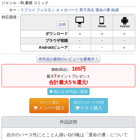
ジャンル：
BL書籍 コミック
キー：
ラブコメ
フェロモン
オメガバース
男子高生
運命の番
鈍感
対応環境：
PC対応
iPhone対応
Andr
説明
ダウンロード
○
○
○
ブラウザ視聴
-
-
-
Androidビューア
-
-
○
本作品の最初のレビューを募集中！
165円
価格(税込)：
7
最大
ポイントプレゼント
合計最大5％還元!
気になる作品に追加
ポイント還元
再ダウンロード7日間
メンバー購入
ゲスト購入
作品説明
自分のバース性にとことん疎いΩの颯は「運命の番」について