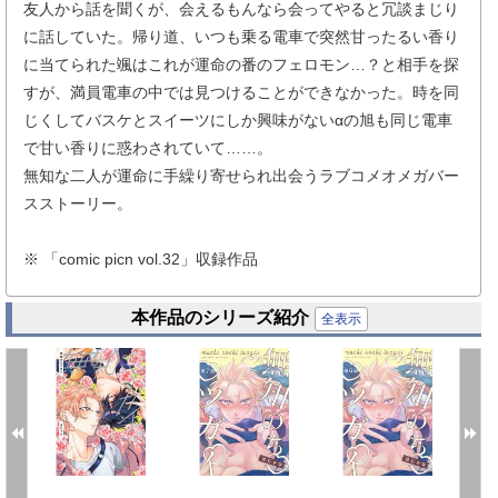
友人から話を聞くが、会えるもんなら会ってやると冗談まじり
に話していた。帰り道、いつも乗る電車で突然甘ったるい香り
に当てられた颯はこれが運命の番のフェロモン…？と相手を探
すが、満員電車の中では見つけることができなかった。時を同
じくしてバスケとスイーツにしか興味がないαの旭も同じ電車
で甘い香りに惑わされていて……。
無知な二人が運命に手繰り寄せられ出会うラブコメオメガバー
スストーリー。
※ 「comic picn vol.32」収録作品
本作品のシリーズ紹介
全表示