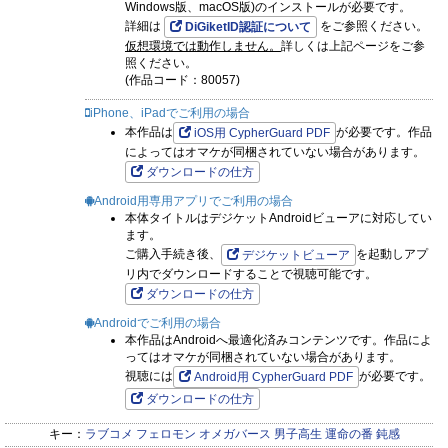
Windows版、macOS版)のインストールが必要です。
詳細は
をご参照ください。
DiGiketID認証について
累あぽかりぷす！
仮想環境では動作しません。
詳しくは上記ページをご参
照ください。
(作品コード：80057)
iPhone、iPadでご利用の場合
本作品は
が必要です。作品
iOS用 CypherGuard PDF
によってはオマケが同梱されていない場合があります。
ダウンロードの仕方
Android用専用アプリでご利用の場合
本体タイトルはデジケットAndroidビューアに対応してい
ます。
ご購入手続き後、
を起動しアプ
デジケットビューア
リ内でダウンロードすることで視聴可能です。
ダウンロードの仕方
Androidでご利用の場合
本作品はAndroidへ最適化済みコンテンツです。作品によ
ってはオマケが同梱されていない場合があります。
視聴には
が必要です。
Android用 CypherGuard PDF
ダウンロードの仕方
キー：
ラブコメ
フェロモン
オメガバース
男子高生
運命の番
鈍感