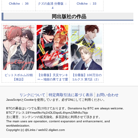
Chillche ： 36
クズの血清 分冊版 ：
Chillche ： 33
4
同出版社の作品
クズの血清 分冊版 ：
3
ピットスポルム22枝
【分冊版】天災ヤンキ
【分冊版】100万分の
【単話】
ー～地獄の果てまで愛
1ルクス 第7話（2）
死天流！！！～ 5.
リンクについて
特定商取引法に基づく表示
お問い合わせ
JavaScriptとCookieを使用しています。必ずONにしてご利用ください。
BTCの募金はいつでも受け付けております。Donations by BTC are always welcome.
BTCアドレス:19Ymw4fkvYq1hDLEkpdL4hpmJJWh8u7bjo
主に運営、コンテンツの拡充強化、多言語化に利用させて頂きます。
The main uses are operation, content expansion and enhancement, and
worldwideization.
Copyright (c) @Links / web02.digiket.com
【分冊版】100万分の