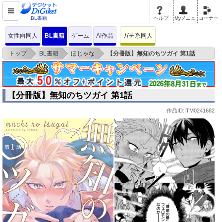
BL書籍
ヘルプ
Myメニュ
コーナー
女性向同人
BL書籍
ゲーム
AI作品
ガチ系同人
>
>
>
トップ
BL書籍
ほじゃな
【分冊版】無知のちツガイ 第1話
【分冊版】無知のちツガイ 第1話
作品ID:ITM0241682