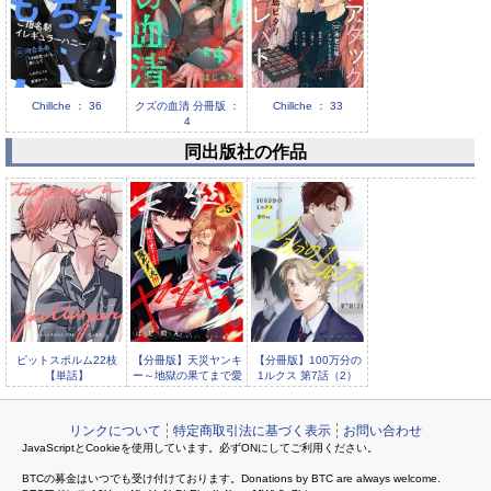
Chillche ： 36
クズの血清 分冊版 ：
Chillche ： 33
4
同出版社の作品
クズの血清 分冊版 ：
3
ピットスポルム22枝
【分冊版】天災ヤンキ
【分冊版】100万分の
【単話】
ー～地獄の果てまで愛
1ルクス 第7話（2）
死天流！！！～ 5.
リンクについて
特定商取引法に基づく表示
お問い合わせ
JavaScriptとCookieを使用しています。必ずONにしてご利用ください。
BTCの募金はいつでも受け付けております。Donations by BTC are always welcome.