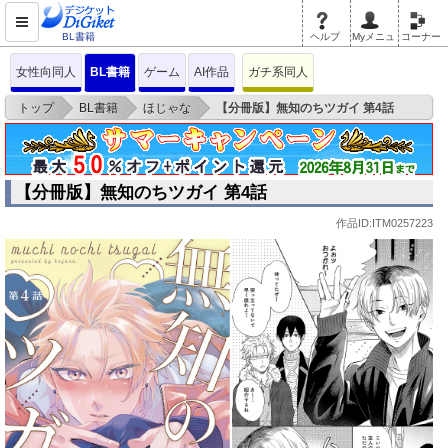
BL書籍
ヘルプ
Myメニュ
コーナー
女性向同人
BL書籍
ゲーム
AI作品
ガチ系同人
>
>
>
トップ
BL書籍
ほじゃな
【分冊版】無知のちツガイ 第4話
【分冊版】無知のちツガイ 第4話
作品ID:ITM0257223