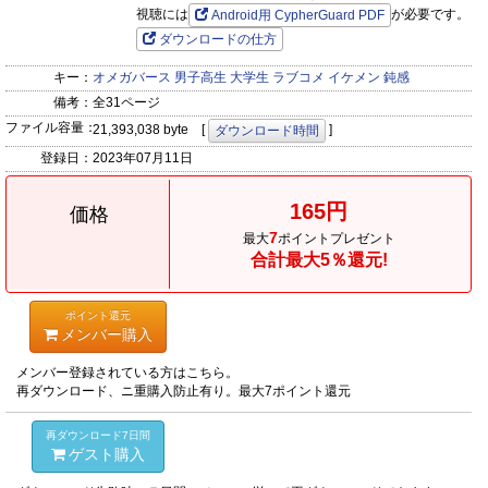
視聴には
が必要です。
Android用 CypherGuard PDF
ダウンロードの仕方
キー：
オメガバース
男子高生
大学生
ラブコメ
イケメン
鈍感
備考：
全31ページ
ファイル容量：
21,393,038 byte [
]
ダウンロード時間
登録日：
2023年07月11日
165円
価格
7
最大
ポイントプレゼント
合計最大5％還元!
ポイント還元
メンバー購入
メンバー登録されている方はこちら。
再ダウンロード、ニ重購入防止有り。最大7ポイント還元
再ダウンロード7日間
ゲスト購入