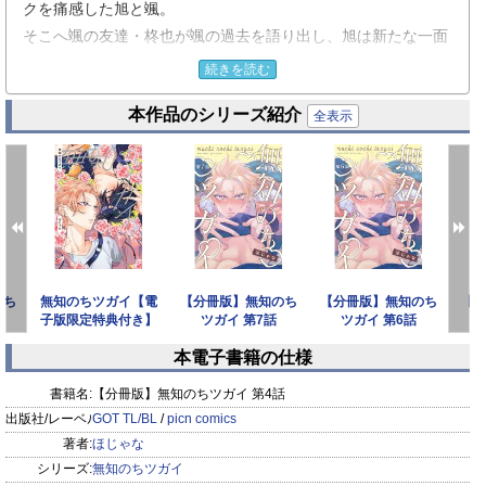
クを痛感した旭と颯。
そこへ颯の友達・柊也が颯の過去を語り出し、旭は新たな一面
を知り無自覚のうちに胸がいっぱいになる。
続きを読む
一方、颯は二人が「運命の番」でなかった場合に未来ある旭が
本作品のシリーズ紹介
辛い思いをするのではないかと考え、関係性の変化を前に尻込
全表示
みしてしまう。
恋愛感情に無自覚の旭と、旭を傷つけたくない颯。二人は新た
な一歩を踏み出すことができるのか──。
※ 「comic picn vol.41」収録作品
のち
無知のちツガイ【電
【分冊版】無知のち
【分冊版】無知のち
【
子版限定特典付き】
ツガイ 第7話
ツガイ 第6話
本電子書籍の仕様
prev
next
書籍名:
【分冊版】無知のちツガイ 第4話
出版社/レーベル:
GOT TL/BL
/
picn comics
著者:
ほじゃな
シリーズ:
無知のちツガイ