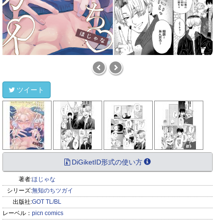
ツイート
DiGiketID形式の使い方
著者:
ほじゃな
シリーズ:
無知のちツガイ
出版社:
GOT TL/BL
レーベル：
picn comics