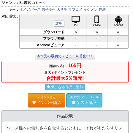
ジャンル：
BL書籍 コミック
キー：
オメガバース
男子高生
大学生
ラブコメ
イケメン
鈍感
対応環境：
PC対応
iPhone対応
Andr
説明
ダウンロード
○
○
○
ブラウザ視聴
-
-
-
Androidビューア
-
-
○
本作品の最初のレビューを募集中！
165円
価格(税込)：
7
最大
ポイントプレゼント
合計最大5％還元!
気になる作品に追加
ポイント還元
再ダウンロード7日間
メンバー購入
ゲスト購入
作品説明
バース性への無知さを自覚するとともに、それがもたらすリス