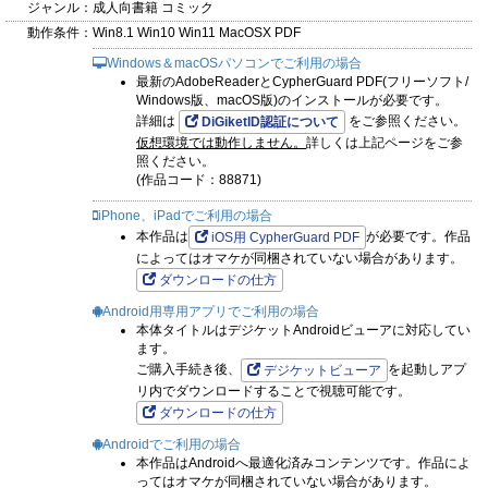
ジャンル：
成人向書籍 コミック
動作条件：
Win8.1 Win10 Win11 MacOSX PDF
Windows＆macOSパソコンでご利用の場合
最新のAdobeReaderとCypherGuard PDF(フリーソフト/
Windows版、macOS版)のインストールが必要です。
詳細は
をご参照ください。
DiGiketID認証について
仮想環境では動作しません。
詳しくは上記ページをご参
照ください。
(作品コード：88871)
iPhone、iPadでご利用の場合
本作品は
が必要です。作品
iOS用 CypherGuard PDF
によってはオマケが同梱されていない場合があります。
ダウンロードの仕方
Android用専用アプリでご利用の場合
本体タイトルはデジケットAndroidビューアに対応してい
ます。
ご購入手続き後、
を起動しアプ
デジケットビューア
リ内でダウンロードすることで視聴可能です。
ダウンロードの仕方
Androidでご利用の場合
本作品はAndroidへ最適化済みコンテンツです。作品によ
ってはオマケが同梱されていない場合があります。