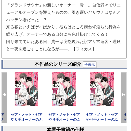
「グランドサウナ」の新しいオーナー・貴一。自信満々でリニ
ューアルオープンを迎えたものの、引き継いだサウナはなんと
ハッテン場だった！？
来る客といえばゲイばかり、彼らはところ構わず淫らな行為を
繰り広げ、オーナーである自分にも色仕掛けしてくる！
困り果てていたある日、貴一は突然現れた訳アリ常連客・理玖
と一夜を過ごすことになるが――。【フィカス】
本作品のシリーズ紹介
全表示
ゼア
ゼア・ノット・ゼア
ゼア・ノット・ゼア
ゼア・ノット・ゼア
ゼ
のふ
やり手オーナーのふ
やり手オーナーのふ
やり手オーナーのふ
や
記
しだら猫教育日記
しだら猫教育日記
しだら猫教育日記
し
本電子書籍の仕様
（フル
（フル
（フル
prev
next