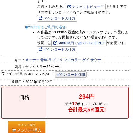
ます。
ご購入手続き後、
を起動しアプ
デジケットビューア
リ内でダウンロードすることで視聴可能です。
ダウンロードの仕方
Androidでご利用の場合
本作品はAndroidへ最適化済みコンテンツです。作品によ
ってはオマケが同梱されていない場合があります。
視聴には
が必要です。
Android用 CypherGuard PDF
ダウンロードの仕方
キー：
オーナー
青年
ラブコメ
フルカラー
ゲイ
サウナ
備考：
全フルカラー35ページ
ファイル容量：
9,406,257 byte [
]
ダウンロード時間
登録日：
2023年10月12日
264円
価格
12
最大
ポイントプレゼント
合計最大5％還元!
ポイント還元
メンバー購入