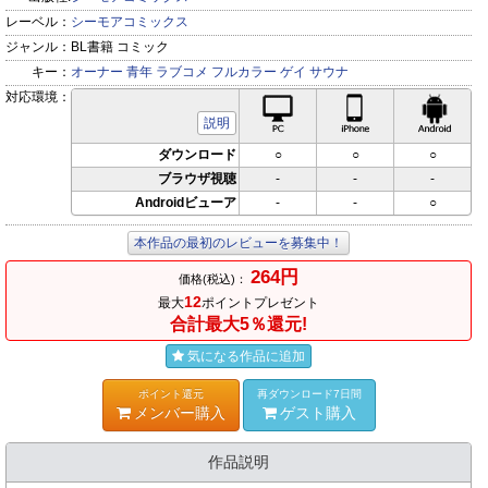
レーベル：
シーモアコミックス
ジャンル：
BL書籍 コミック
キー：
オーナー
青年
ラブコメ
フルカラー
ゲイ
サウナ
対応環境：
PC対応
iPhone対応
Andr
説明
ダウンロード
○
○
○
ブラウザ視聴
-
-
-
Androidビューア
-
-
○
本作品の最初のレビューを募集中！
264円
価格(税込)：
12
最大
ポイントプレゼント
合計最大5％還元!
気になる作品に追加
ポイント還元
再ダウンロード7日間
メンバー購入
ゲスト購入
作品説明