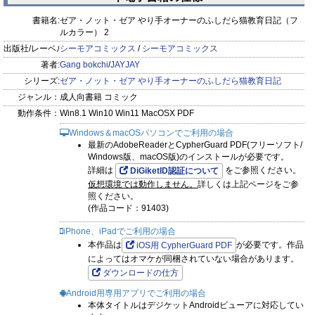
書籍名:
ゼア・ノット・ゼア やり手オーナーのふしだら猫教育日記（フ
ルカラー） 2
出版社/レーベル:
シーモアコミックス
/
シーモアコミックス
著者:
Gang bokchi
/
JAYJAY
シリーズ:
ゼア・ノット・ゼア やり手オーナーのふしだら猫教育日記
ジャンル：
成人向書籍 コミック
動作条件：
Win8.1 Win10 Win11 MacOSX PDF
Windows＆macOSパソコンでご利用の場合
最新のAdobeReaderとCypherGuard PDF(フリーソフト/
Windows版、macOS版)のインストールが必要です。
詳細は
をご参照ください。
DiGiketID認証について
仮想環境では動作しません。
詳しくは上記ページをご参
照ください。
(作品コード：91403)
iPhone、iPadでご利用の場合
本作品は
が必要です。作品
iOS用 CypherGuard PDF
によってはオマケが同梱されていない場合があります。
ダウンロードの仕方
Android用専用アプリでご利用の場合
本体タイトルはデジケットAndroidビューアに対応してい