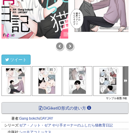
ツイート
サンプル枚数:6枚
DiGiketID形式の使い方
著者:
Gang bokchi
/
JAYJAY
シリーズ:
ゼア・ノット・ゼア やり手オーナーのふしだら猫教育日記
出版社:
シーモアコミックス