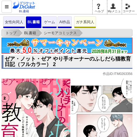
BL書籍
ヘルプ
Myメニュ
コーナー
女性向同人
BL書籍
ゲーム
AI作品
ガチ系同人
>
>
>
トップ
BL書籍
シーモアコミックス
ゼア・ノット・ゼア やり手オーナーのふしだら猫教育日記（フルカラー）
2
ゼア・ノット・ゼア やり手オーナーのふしだら猫教育
日記（フルカラー） 2
作品ID:ITM0263356