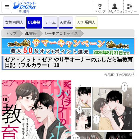
BL書籍
ヘルプ
Myメニュ
コーナー
女性向同人
BL書籍
ゲーム
AI作品
ガチ系同人
>
>
>
トップ
BL書籍
シーモアコミックス
ゼア・ノット・ゼア やり手オーナーのふしだら猫教育日記（フルカラー）
18
ゼア・ノット・ゼア やり手オーナーのふしだら猫教育
日記（フルカラー） 18
作品ID:ITM0283546