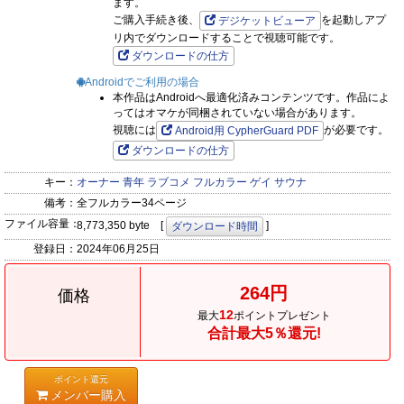
ます。
ご購入手続き後、
を起動しアプ
デジケットビューア
リ内でダウンロードすることで視聴可能です。
ダウンロードの仕方
Androidでご利用の場合
本作品はAndroidへ最適化済みコンテンツです。作品によ
ってはオマケが同梱されていない場合があります。
視聴には
が必要です。
Android用 CypherGuard PDF
ダウンロードの仕方
キー：
オーナー
青年
ラブコメ
フルカラー
ゲイ
サウナ
備考：
全フルカラー34ページ
ファイル容量：
8,773,350 byte [
]
ダウンロード時間
登録日：
2024年06月25日
264円
価格
12
最大
ポイントプレゼント
合計最大5％還元!
ポイント還元
メンバー購入