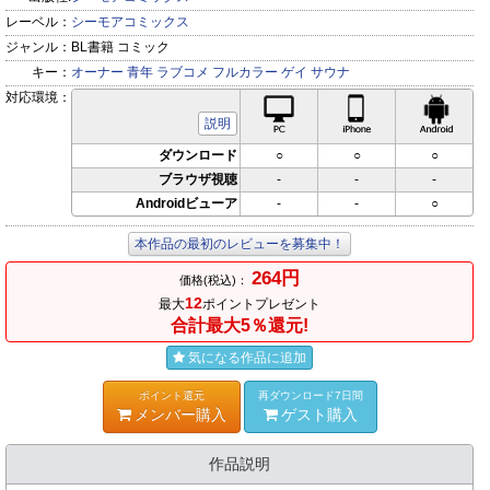
レーベル：
シーモアコミックス
ジャンル：
BL書籍 コミック
キー：
オーナー
青年
ラブコメ
フルカラー
ゲイ
サウナ
対応環境：
PC対応
iPhone対応
Andr
説明
ダウンロード
○
○
○
ブラウザ視聴
-
-
-
Androidビューア
-
-
○
本作品の最初のレビューを募集中！
264円
価格(税込)：
12
最大
ポイントプレゼント
合計最大5％還元!
気になる作品に追加
ポイント還元
再ダウンロード7日間
メンバー購入
ゲスト購入
作品説明