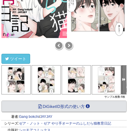
ツイート
サンプル枚数:6枚
DiGiketID形式の使い方
著者:
Gang bokchi
/
JAYJAY
シリーズ:
ゼア・ノット・ゼア やり手オーナーのふしだら猫教育日記
出版社:
シーモアコミックス