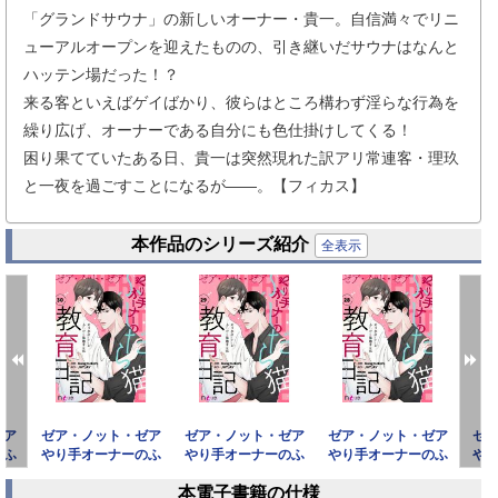
「グランドサウナ」の新しいオーナー・貴一。自信満々でリニ
ューアルオープンを迎えたものの、引き継いだサウナはなんと
ハッテン場だった！？
来る客といえばゲイばかり、彼らはところ構わず淫らな行為を
繰り広げ、オーナーである自分にも色仕掛けしてくる！
困り果てていたある日、貴一は突然現れた訳アリ常連客・理玖
と一夜を過ごすことになるが――。【フィカス】
本作品のシリーズ紹介
全表示
ゼア
ゼア・ノット・ゼア
ゼア・ノット・ゼア
ゼア・ノット・ゼア
ゼ
のふ
やり手オーナーのふ
やり手オーナーのふ
やり手オーナーのふ
や
記
しだら猫教育日記
しだら猫教育日記
しだら猫教育日記
し
本電子書籍の仕様
（フル
（フル
（フル
prev
next