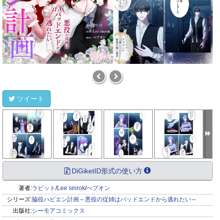
ツイート
DiGiketID形式の使い方
著者:
ラビット
/
Lee sinrok
/
べブオン
シリーズ:
脇役ハピエン計画～悪役の従姉はバッドエンドから逃れたい～
出版社:
シーモアコミックス