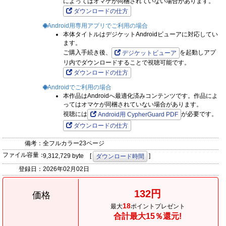
によってはオマケが同梱されていない場合があります。
ダウンロードの仕方
Android用専用アプリでご利用の場合
本体タイトルはデジケットAndroidビューアに対応してい
ます。
ご購入手続き後、
を起動しアプ
デジケットビューア
リ内でダウンロードすることで視聴可能です。
ダウンロードの仕方
Androidでご利用の場合
本作品はAndroidへ最適化済みコンテンツです。作品によ
ってはオマケが同梱されていない場合があります。
視聴には
が必要です。
Android用 CypherGuard PDF
ダウンロードの仕方
備考：
全フルカラー23ページ
ファイル容量：
9,312,729 byte [
]
ダウンロード時間
登録日：
2026年02月02日
132円
価格
18
最大
ポイントプレゼント
合計最大15％還元!