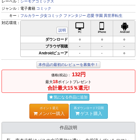
レーベル：
シーモアコミックス
ジャンル：
電子書籍
コミック
キー：
フルカラー
少女コミック
ファンタジー
恋愛
学園
異世界転生
対応環境：
PC対応
iPhone対応
Andr
説明
ダウンロード
○
○
○
ブラウザ視聴
-
-
-
Androidビューア
-
-
○
本作品の最初のレビューを募集中！
132円
価格(税込)：
18
最大
ポイントプレゼント
合計最大15％還元!
気になる作品に追加
ポイント還元
再ダウンロード7日間
メンバー購入
ゲスト購入
作品説明