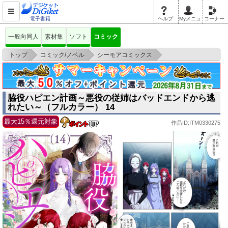
電子書籍
ヘルプ
Myメニュ
コーナー
一般向同人
素材集
ソフト
コミック
>
>
>
トップ
コミック/ノベル
シーモアコミックス
脇役ハピエン計画～悪役の従姉はバッドエンドから逃れたい～（フルカラ
ー） 14
脇役ハピエン計画～悪役の従姉はバッドエンドから逃
れたい～（フルカラー） 14
最大15％還元対象
作品ID:ITM0330275