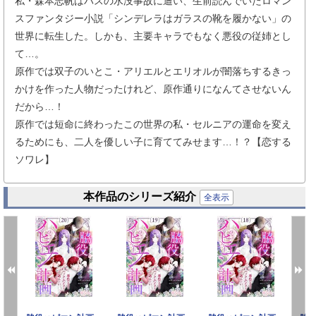
私・森本志帆はバスの水没事故に遭い、生前読んでいたロマン
スファンタジー小説「シンデレラはガラスの靴を履かない」の
世界に転生した。しかも、主要キャラでもなく悪役の従姉とし
て…。
原作では双子のいとこ・アリエルとエリオルが闇落ちするきっ
かけを作った人物だったけれど、原作通りになんてさせないん
だから…！
原作では短命に終わったこの世界の私・セルニアの運命を変え
るためにも、二人を優しい子に育ててみせます…！？【恋する
ソワレ】
本作品のシリーズ紹介
全表示