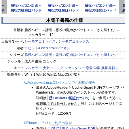
画～
脇役ハピエン計画～
脇役ハピエン計画～
脇役ハピエン計画～
脇
ッド
悪役の従姉はバッド
悪役の従姉はバッド
悪役の従姉はバッド
悪
たい
エンドから逃れたい
エンドから逃れたい
エンドから逃れたい
エ
本電子書籍の仕様
～（フ
～（フ
～（フ
prev
next
書籍名:
脇役ハピエン計画～悪役の従姉はバッドエンドから逃れたい～
（フルカラー） 19
出版社/レーベル:
シーモアコミックス
/
シーモアコミックス
著者:
ラビット
/
Lee sinrok
/
べブオン
シリーズ:
脇役ハピエン計画～悪役の従姉はバッドエンドから逃れたい～
ジャンル：
成人向書籍 コミック
キー：
フルカラー
少女コミック
ファンタジー
恋愛
学園
異世界転生
動作条件：
Win8.1 Win10 Win11 MacOSX PDF
Windows＆macOSパソコンでご利用の場合
最新のAdobeReaderとCypherGuard PDF(フリーソフト/
Windows版、macOS版)のインストールが必要です。
詳細は
をご参照ください。
DiGiketID認証について
仮想環境では動作しません。
詳しくは上記ページをご参
照ください。
(作品コード：125567)
iPhone、iPadでご利用の場合
本作品は
が必要です。作品
iOS用 CypherGuard PDF