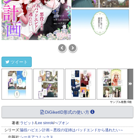
ツイート
サンプル枚数:6枚
DiGiketID形式の使い方
著者:
ラビット
/
Lee sinrok
/
べブオン
シリーズ:
脇役ハピエン計画～悪役の従姉はバッドエンドから逃れたい～
出版社:
シーモアコミックス