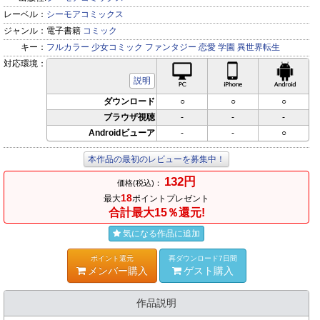
レーベル：
シーモアコミックス
ジャンル：
電子書籍
コミック
キー：
フルカラー
少女コミック
ファンタジー
恋愛
学園
異世界転生
対応環境：
PC対応
iPhone対応
Andr
説明
ダウンロード
○
○
○
ブラウザ視聴
-
-
-
Androidビューア
-
-
○
本作品の最初のレビューを募集中！
132円
価格(税込)：
18
最大
ポイントプレゼント
合計最大15％還元!
気になる作品に追加
ポイント還元
再ダウンロード7日間
メンバー購入
ゲスト購入
作品説明