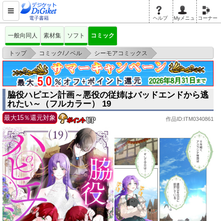
電子書籍
ヘルプ
Myメニュ
コーナー
一般向同人
素材集
ソフト
コミック
>
>
>
トップ
コミック/ノベル
シーモアコミックス
脇役ハピエン計画～悪役の従姉はバッドエンドから逃れたい～（フルカラ
ー） 19
脇役ハピエン計画～悪役の従姉はバッドエンドから逃
れたい～（フルカラー） 19
最大15％還元対象
作品ID:ITM0340861