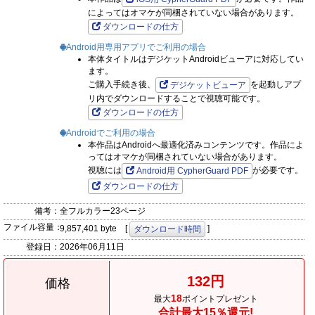
によってはオマケが同梱されていない場合があります。
ダウンロードの仕方
Android用専用アプリでご利用の場合
本体タイトルはデジケットAndroidビューアに対応してい
ます。
ご購入手続き後、
を起動しアプ
デジケットビューア
リ内でダウンロードすることで視聴可能です。
ダウンロードの仕方
Androidでご利用の場合
本作品はAndroidへ最適化済みコンテンツです。作品によ
ってはオマケが同梱されていない場合があります。
視聴には
が必要です。
Android用 CypherGuard PDF
ダウンロードの仕方
備考：
全フルカラー23ページ
ファイル容量：
9,857,401 byte [
]
ダウンロード時間
登録日：
2026年06月11日
132円
価格
18
最大
ポイントプレゼント
合計最大15％還元!