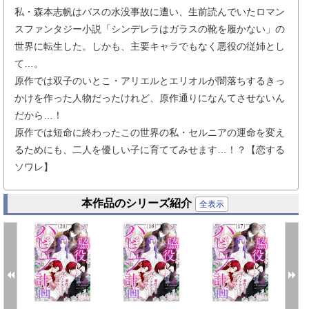
私・森本志帆はバスの水没事故に遭い、生前読んでいたロマン
スファンタジー小説「シンデレラはガラスの靴を履かない」の
世界に転生した。しかも、主要キャラでもなく悪役の従姉とし
て…。
原作では双子のいとこ・アリエルとエリオルが闇落ちするきっ
かけを作った人物だったけれど、原作通りになんてさせないん
だから…！
原作では短命に終わったこの世界の私・セルニアの運命を変え
るためにも、二人を優しい子に育ててみせます…！？【恋する
ソワレ】
本作品のシリーズ紹介
全表示