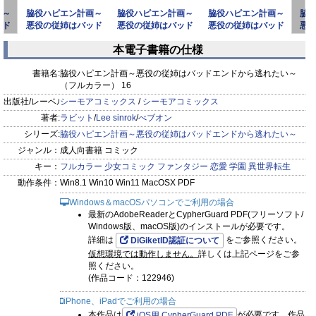
画～
脇役ハピエン計画～
脇役ハピエン計画～
脇役ハピエン計画～
脇
ッド
悪役の従姉はバッド
悪役の従姉はバッド
悪役の従姉はバッド
悪
たい
エンドから逃れたい
エンドから逃れたい
エンドから逃れたい
エ
本電子書籍の仕様
～（フ
～（フ
～（フ
prev
next
書籍名:
脇役ハピエン計画～悪役の従姉はバッドエンドから逃れたい～
（フルカラー） 16
出版社/レーベル:
シーモアコミックス
/
シーモアコミックス
著者:
ラビット
/
Lee sinrok
/
べブオン
シリーズ:
脇役ハピエン計画～悪役の従姉はバッドエンドから逃れたい～
ジャンル：
成人向書籍 コミック
キー：
フルカラー
少女コミック
ファンタジー
恋愛
学園
異世界転生
動作条件：
Win8.1 Win10 Win11 MacOSX PDF
Windows＆macOSパソコンでご利用の場合
最新のAdobeReaderとCypherGuard PDF(フリーソフト/
Windows版、macOS版)のインストールが必要です。
詳細は
をご参照ください。
DiGiketID認証について
仮想環境では動作しません。
詳しくは上記ページをご参
照ください。
(作品コード：122946)
iPhone、iPadでご利用の場合
本作品は
が必要です。作品
iOS用 CypherGuard PDF