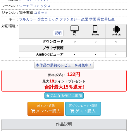
レーベル：
シーモアコミックス
ジャンル：
電子書籍
コミック
キー：
フルカラー
少女コミック
ファンタジー
恋愛
学園
異世界転生
対応環境：
PC対応
iPhone対応
Andr
説明
ダウンロード
○
○
○
ブラウザ視聴
-
-
-
Androidビューア
-
-
○
本作品の最初のレビューを募集中！
132円
価格(税込)：
18
最大
ポイントプレゼント
合計最大15％還元!
気になる作品に追加
ポイント還元
再ダウンロード7日間
メンバー購入
ゲスト購入
作品説明