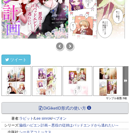
ツイート
サンプル枚数:6枚
DiGiketID形式の使い方
著者:
ラビット
/
Lee sinrok
/
べブオン
シリーズ:
脇役ハピエン計画～悪役の従姉はバッドエンドから逃れたい～
出版社:
シーモアコミックス