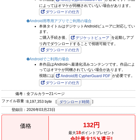
によってはオマケが同梱されていない場合があります。
ダウンロードの仕方
Android用専用アプリでご利用の場合
本体タイトルはデジケットAndroidビューアに対応してい
ます。
ご購入手続き後、
を起動しアプ
デジケットビューア
リ内でダウンロードすることで視聴可能です。
ダウンロードの仕方
Androidでご利用の場合
本作品はAndroidへ最適化済みコンテンツです。作品によ
ってはオマケが同梱されていない場合があります。
視聴には
が必要です。
Android用 CypherGuard PDF
ダウンロードの仕方
備考：
全フルカラー21ページ
ファイル容量：
8,197,353 byte [
]
ダウンロード時間
登録日：
2026年03月23日
132円
価格
18
最大
ポイントプレゼント
合計最大15％還元!