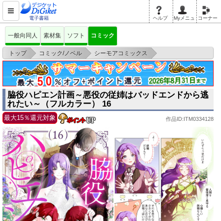
電子書籍
ヘルプ
Myメニュ
コーナー
一般向同人
素材集
ソフト
コミック
>
>
>
トップ
コミック/ノベル
シーモアコミックス
脇役ハピエン計画～悪役の従姉はバッドエンドから逃れたい～（フルカラ
ー） 16
脇役ハピエン計画～悪役の従姉はバッドエンドから逃
れたい～（フルカラー） 16
最大15％還元対象
作品ID:ITM0334128