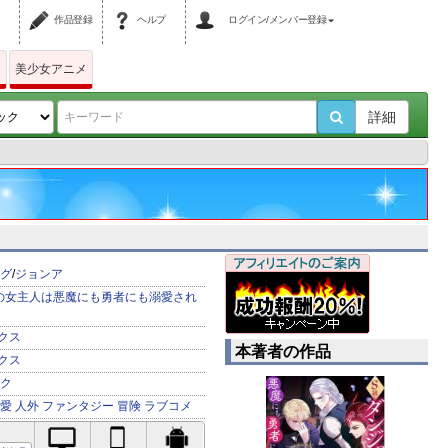
作品登録
ヘルプ
ログイン/メンバー登録
ム
美少女アニメ
詳細
グ
/
ジョンア
の女主人は悪魔にも勇者にも溺愛され
クス
本著者の作品
クス
ク
愛
人外
ファンタジー
冒険
ラブコメ
PC対応
iPhone対応
Android対応