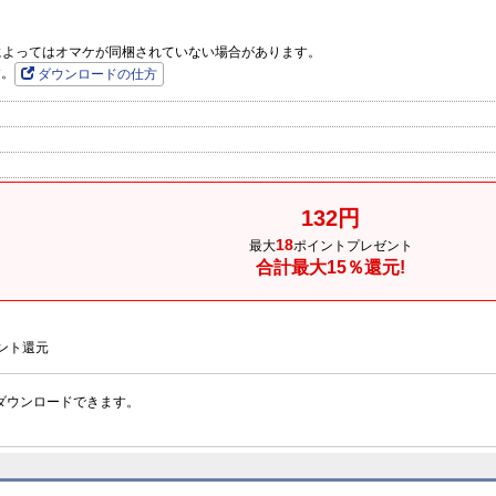
品によってはオマケが同梱されていない場合があります。
す。
ダウンロードの仕方
132円
18
最大
ポイントプレゼント
合計最大15％還元!
ント還元
ダウンロードできます。