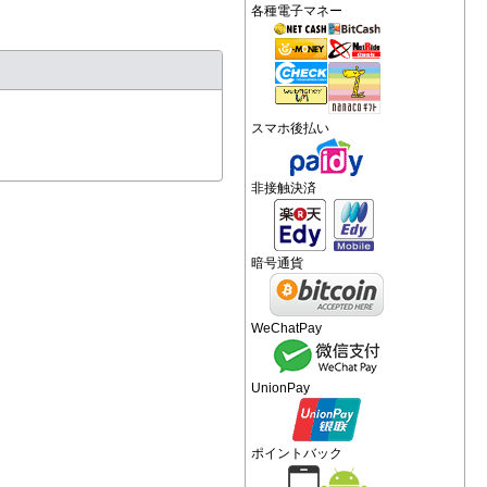
各種電子マネー
スマホ後払い
非接触決済
暗号通貨
WeChatPay
UnionPay
ポイントバック