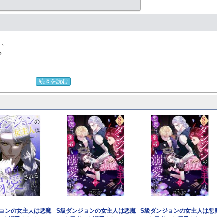
ら、
？
なり、命の危機…！？だったが、幸運なことに祖父が遺してくれたダン
続きを読む
まさかの借金まみれの底辺ダンジョンだった…。
らう必要があって――！？
ー×ダンジョン再建、ここに開幕！
ジョンの女主人は悪魔
S級ダンジョンの女主人は悪魔
S級ダンジョンの女主人は悪