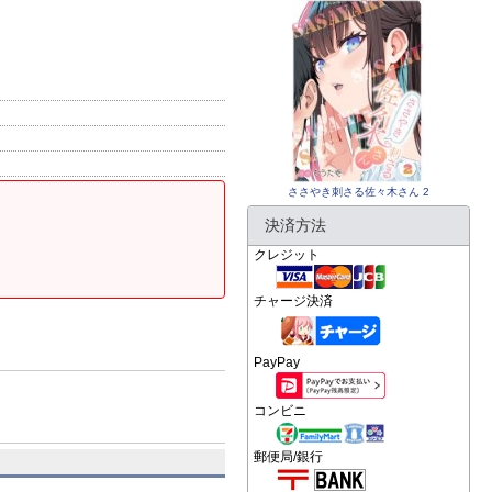
ささやき刺さる佐々木さん 2
決済方法
クレジット
チャージ決済
PayPay
コンビニ
郵便局/銀行