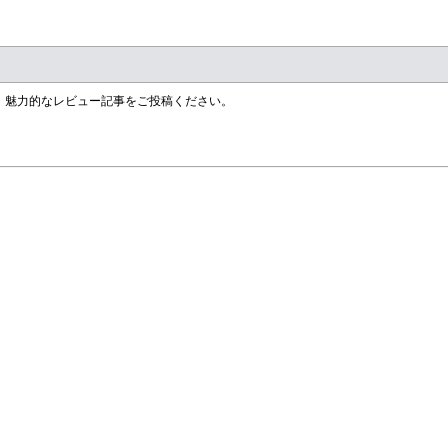
す！魅力的なレビュー記事をご投稿ください。