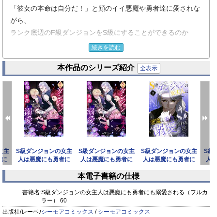
「彼女の本命は自分だ！」と顔のイイ悪魔や勇者達に愛されな
がら、
ランク底辺のF級ダンジョンをS級にすることができるのか
――！？
続きを読む
働かず、ぐうたら過ごしていたサキュバス・アデライデ。
本作品のシリーズ紹介
そのため所属していた連合から追放され、お金も住む場所もな
全表示
くなり、命の危機…！？だったが、幸運なことに祖父が遺して
くれたダンジョンを相続できることに！
ダンジョンマスターになれば、一生楽して暮らせると思いき
や、まさかの借金まみれの底辺ダンジョンだった…。
さらにサキュバスは生きていくために誰かの精気を“キス”して
もらう必要があって――！？
女主
S級ダンジョンの女主
S級ダンジョンの女主
S級ダンジョンの女主
S級
俺様系悪魔、完璧な管理人、儚げな勇者…異種族とのラブスト
者に
人は悪魔にも勇者に
人は悪魔にも勇者に
人は悪魔にも勇者に
人
ーリー×ダンジョン再建、ここに開幕！
フル
も溺愛される（フル
も溺愛される（フル
も溺愛される（フル
も
本電子書籍の仕様
カラ
カラ
カラ
【恋するソワレ】
prev
next
書籍名:
S級ダンジョンの女主人は悪魔にも勇者にも溺愛される（フルカ
ラー） 60
出版社/レーベル:
シーモアコミックス
/
シーモアコミックス