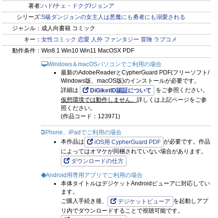
著者:
ハド
/
チェ・ドクグ
/
ジョンア
シリーズ:
S級ダンジョンの女主人は悪魔にも勇者にも溺愛される
ジャンル：
成人向書籍 コミック
キー：
女性コミック
恋愛
人外
ファンタジー
冒険
ラブコメ
動作条件：
Win8.1 Win10 Win11 MacOSX PDF
Windows＆macOSパソコンでご利用の場合
最新のAdobeReaderとCypherGuard PDF(フリーソフト/
Windows版、macOS版)のインストールが必要です。
詳細は
をご参照ください。
DiGiketID認証について
仮想環境では動作しません。
詳しくは上記ページをご参
照ください。
(作品コード：123971)
iPhone、iPadでご利用の場合
本作品は
が必要です。作品
iOS用 CypherGuard PDF
によってはオマケが同梱されていない場合があります。
ダウンロードの仕方
Android用専用アプリでご利用の場合
本体タイトルはデジケットAndroidビューアに対応してい
ます。
ご購入手続き後、
を起動しアプ
デジケットビューア
リ内でダウンロードすることで視聴可能です。