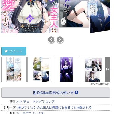
ツイート
サンプル枚数:6枚
DiGiketID形式の使い方
著者:
ハド
/
チェ・ドクグ
/
ジョンア
シリーズ:
S級ダンジョンの女主人は悪魔にも勇者にも溺愛される
出版社:
シーモアコミックス