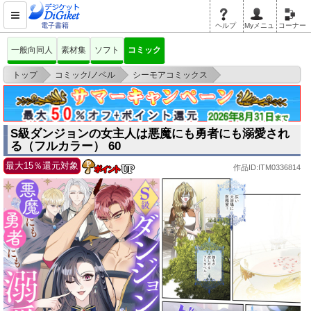
電子書籍
ヘルプ
Myメニュ
コーナー
一般向同人
素材集
ソフト
コミック
>
>
>
トップ
コミック/ノベル
シーモアコミックス
S級ダンジョンの女主人は悪魔にも勇者にも溺愛される（フルカラー） 60
S級ダンジョンの女主人は悪魔にも勇者にも溺愛され
る（フルカラー） 60
最大15％還元対象
作品ID:ITM0336814