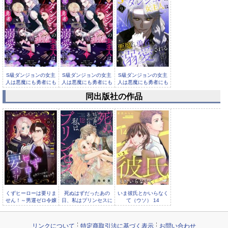
S級ダンジョンの女主
S級ダンジョンの女主
S級ダンジョンの女主
人は悪魔にも勇者にも
人は悪魔にも勇者にも
人は悪魔にも勇者にも
溺愛され...
溺愛され...
溺愛され...
同出版社の作品
S級ダンジョンの女主
人は悪魔にも勇者にも
溺愛され...
くずヒーローは要りま
死ぬはずだったあの
いま彼氏とかいらなく
せん！～男運ゼロ令嬢
日、私はプリンセスに
て（ウソ） 14
の華麗な復讐～（フル
なった。 12
リンクについて
特定商取引法に基づく表示
お問い合わせ