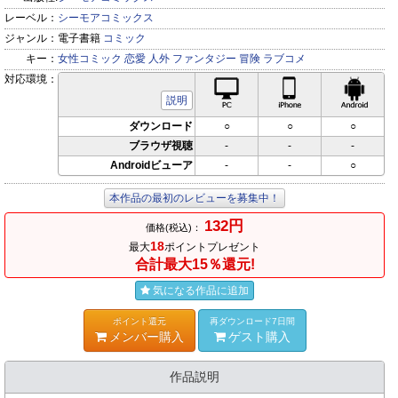
レーベル：
シーモアコミックス
ジャンル：
電子書籍
コミック
キー：
女性コミック
恋愛
人外
ファンタジー
冒険
ラブコメ
対応環境：
PC対応
iPhone対応
Andr
説明
ダウンロード
○
○
○
ブラウザ視聴
-
-
-
Androidビューア
-
-
○
本作品の最初のレビューを募集中！
132円
価格(税込)：
18
最大
ポイントプレゼント
合計最大15％還元!
気になる作品に追加
ポイント還元
再ダウンロード7日間
メンバー購入
ゲスト購入
作品説明