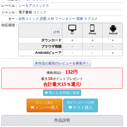
レーベル：
シーモアコミックス
ジャンル：
電子書籍
コミック
キー：
女性コミック
恋愛
人外
ファンタジー
冒険
ラブコメ
対応環境：
PC対応
iPhone対応
Andr
説明
ダウンロード
○
○
○
ブラウザ視聴
-
-
-
Androidビューア
-
-
○
本作品の最初のレビューを募集中！
132円
価格(税込)：
18
最大
ポイントプレゼント
合計最大15％還元!
気になる作品に追加
ポイント還元
再ダウンロード7日間
メンバー購入
ゲスト購入
作品説明