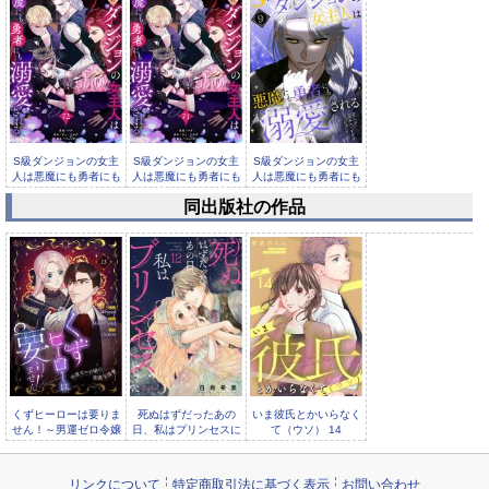
S級ダンジョンの女主
S級ダンジョンの女主
S級ダンジョンの女主
人は悪魔にも勇者にも
人は悪魔にも勇者にも
人は悪魔にも勇者にも
溺愛され...
溺愛され...
溺愛され...
同出版社の作品
S級ダンジョンの女主
人は悪魔にも勇者にも
溺愛され...
くずヒーローは要りま
死ぬはずだったあの
いま彼氏とかいらなく
せん！～男運ゼロ令嬢
日、私はプリンセスに
て（ウソ） 14
の華麗な復讐～（フル
なった。 12
リンクについて
特定商取引法に基づく表示
お問い合わせ