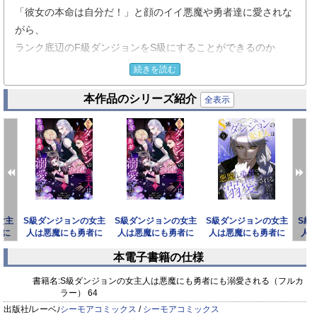
「彼女の本命は自分だ！」と顔のイイ悪魔や勇者達に愛されな
がら、
ランク底辺のF級ダンジョンをS級にすることができるのか
――！？
続きを読む
働かず、ぐうたら過ごしていたサキュバス・アデライデ。
本作品のシリーズ紹介
そのため所属していた連合から追放され、お金も住む場所もな
全表示
くなり、命の危機…！？だったが、幸運なことに祖父が遺して
くれたダンジョンを相続できることに！
ダンジョンマスターになれば、一生楽して暮らせると思いき
や、まさかの借金まみれの底辺ダンジョンだった…。
さらにサキュバスは生きていくために誰かの精気を“キス”して
もらう必要があって――！？
女主
S級ダンジョンの女主
S級ダンジョンの女主
S級ダンジョンの女主
S級
俺様系悪魔、完璧な管理人、儚げな勇者…異種族とのラブスト
者に
人は悪魔にも勇者に
人は悪魔にも勇者に
人は悪魔にも勇者に
人
ーリー×ダンジョン再建、ここに開幕！
フル
も溺愛される（フル
も溺愛される（フル
も溺愛される（フル
も
本電子書籍の仕様
カラ
カラ
カラ
【恋するソワレ】
prev
next
書籍名:
S級ダンジョンの女主人は悪魔にも勇者にも溺愛される（フルカ
ラー） 64
出版社/レーベル:
シーモアコミックス
/
シーモアコミックス