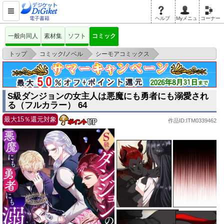
電子書籍
ヘルプ
Myメニュ
コーナー
一般向同人
素材集
ソフト
コミック
>
>
>
トップ
コミック/ノベル
シーモアコミックス
S級ダンジョンの女主人は悪魔にも勇者にも溺愛される（フルカラー） 64
S級ダンジョンの女主人は悪魔にも勇者にも溺愛され
る（フルカラー） 64
最大15％還元対象
作品ID:ITM0339462