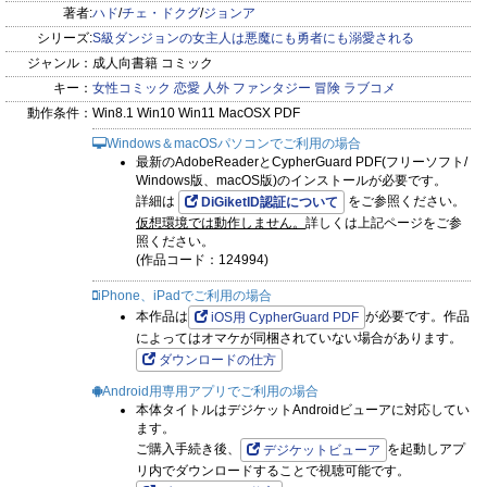
著者:
ハド
/
チェ・ドクグ
/
ジョンア
シリーズ:
S級ダンジョンの女主人は悪魔にも勇者にも溺愛される
ジャンル：
成人向書籍 コミック
キー：
女性コミック
恋愛
人外
ファンタジー
冒険
ラブコメ
動作条件：
Win8.1 Win10 Win11 MacOSX PDF
Windows＆macOSパソコンでご利用の場合
最新のAdobeReaderとCypherGuard PDF(フリーソフト/
Windows版、macOS版)のインストールが必要です。
詳細は
をご参照ください。
DiGiketID認証について
仮想環境では動作しません。
詳しくは上記ページをご参
照ください。
(作品コード：124994)
iPhone、iPadでご利用の場合
本作品は
が必要です。作品
iOS用 CypherGuard PDF
によってはオマケが同梱されていない場合があります。
ダウンロードの仕方
Android用専用アプリでご利用の場合
本体タイトルはデジケットAndroidビューアに対応してい
ます。
ご購入手続き後、
を起動しアプ
デジケットビューア
リ内でダウンロードすることで視聴可能です。