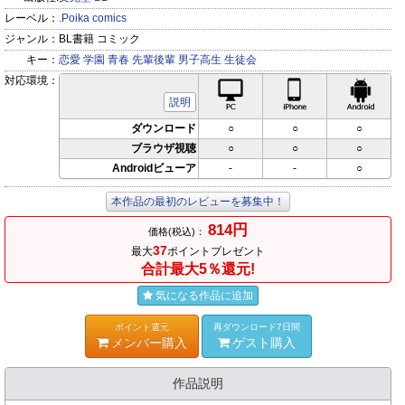
レーベル：
.Poika comics
ジャンル：
BL書籍 コミック
キー：
恋愛
学園
青春
先輩後輩
男子高生
生徒会
対応環境：
PC対応
iPhone対応
Andr
説明
ダウンロード
○
○
○
ブラウザ視聴
○
○
○
Androidビューア
-
-
○
本作品の最初のレビューを募集中！
814円
価格(税込)：
37
最大
ポイントプレゼント
合計最大5％還元!
気になる作品に追加
ポイント還元
再ダウンロード7日間
メンバー購入
ゲスト購入
作品説明