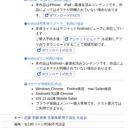
iPhone、iPadでご利用の場合
本作品はiPhone、iPadへ最適化済みコンテンツです。作
品によってはオマケが同梱されていない場合がありま
す。
ダウンロードの仕方
Android用専用アプリでご利用の場合
本体タイトルはデジケットAndroidビューアに対応してい
ます。
ご購入手続き後、
を起動しアプ
デジケットビューア
リ内でダウンロードすることで視聴可能です。
ダウンロードの仕方
Androidでご利用の場合
本作品はAndroidへ最適化済みコンテンツです。作品によ
ってはオマケが同梱されていない場合があります。
ダウンロードの仕方
ブラウザ視聴対応作品
Windows:Chrome、Firefox推奨、mac:Safari推奨
Android4.0以降:Chrome
iOS 13.x以降:Mobile Safari
ブラウザ視聴はメンバー購入専用です。ゲスト購入では
ご利用できません。
キー：
恋愛
学園
青春
先輩後輩
男子高生
生徒会
備考：
全190ページ/印刷不可設定