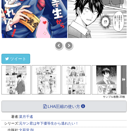
ツイート
サンプル枚数:20枚
LHA圧縮の使い方
著者:
菜月千遙
シリーズ:
元ヤン君は年下優等生から逃れたい！
出版社:
文苑堂 BL