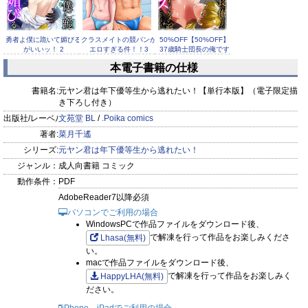
秘密を守りたい元ヤン副会長 × 絶対に仲良くなりたい後輩。
勇者よ僕に跪いて媚びる
クラスメイトの競パンが
50%OFF
【50%OFF】
W優等生が織りなすシークレット学園ラブ、その行方は――!?
がいいッ！ 2
エロすぎる件！！3
37歳騎士団長の俺です
が、今夜一...
本電子書籍の仕様
書籍名:
元ヤン君は年下優等生から逃れたい！【単行本版】（電子限定描
さらに、
き下ろし付き）
・本編後の二人を描いた、紙単行本未収録の《番外編19P》
出版社/レーベル:
文苑堂 BL
/
.Poika comics
・電子単行本の特典（描き下ろし）
著者:
菜月千遙
支配 壊れていく水泳部
年上のひと─loving
○○アプリで後輩のオナ
table─ 【電子限...
ホになった宇佐美くん
上記を収録した超豪華版！
シリーズ:
元ヤン君は年下優等生から逃れたい！
ジャンル：
成人向書籍 コミック
＜収録作品＞
動作条件：
PDF
「元ヤン君は年下優等生から逃れたい！」1～5話
AdobeReader7以降必須
紙単行本未収録番外編 19P
パソコンでご利用の場合
WindowsPCで作品ファイルをダウンロード後、
で解凍を行って作品をお楽しみくださ
Lhasa(無料)
い。
macで作品ファイルをダウンロード後、
で解凍を行って作品をお楽しみく
HappyLHA(無料)
ださい。