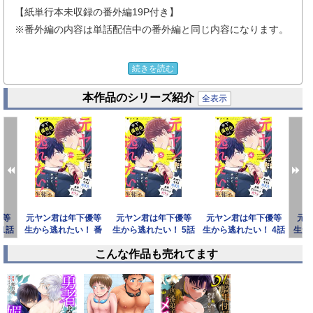
【紙単行本未収録の番外編19P付き】
※番外編の内容は単話配信中の番外編と同じ内容になります。
「この秘密、絶対バレたくない。……それなのに！」
続きを読む
本作品のシリーズ紹介
優秀で文武両道。
全表示
完璧な副会長・神崎には、誰にも言えない黒歴史があった。
――それは、中学時代ヤンキーだったこと！
平穏な高校生活を守るため、
必死に“優等生”を演じてきた神崎。
優等
元ヤン君は年下優等
元ヤン君は年下優等
元ヤン君は年下優等
元
ところがある日、元ヤン時代に関わりのある後輩・守谷が入学
1話
生から逃れたい！ 番
生から逃れたい！ 5話
生から逃れたい！ 4話
生か
してくる。
外編
こんな作品も売れてます
しかも彼は、成績も人望も本物の優等生…。
prev
next
正体がバレることを恐れ、距離を置こうとする神崎。
けれど離れようとするほど、なぜか守谷に懐かれてしまい…!?