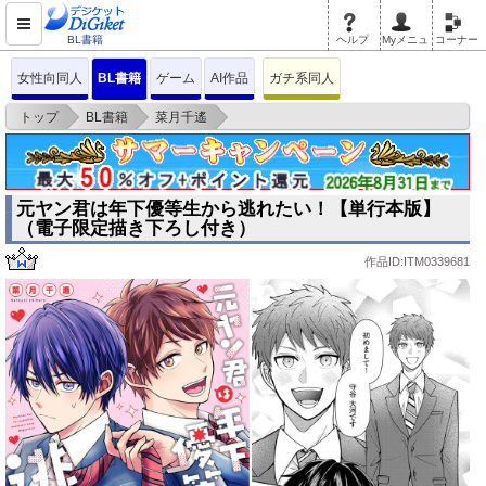
BL書籍
ヘルプ
Myメニュ
コーナー
女性向同人
BL書籍
ゲーム
AI作品
ガチ系同人
>
>
>
トップ
BL書籍
菜月千遙
元ヤン君は年下優等生から逃れたい！【単行本版】（電子限定描き下ろし付
き）
元ヤン君は年下優等生から逃れたい！【単行本版】
（電子限定描き下ろし付き）
作品ID:ITM0339681