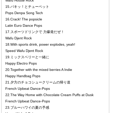
Wafu House Rock
15.パキッ！とチューペット
Pops Denpa Song Tech
16.Crack! The popsicle
Latin Euro Dance Pops
17.スポーツドリンクで 力爆発だぜ！
Wafu Djent Rock
18.With sports drink, power explodes, yeah!
Speed Wafu Djent Rock
19.ミックスベリーと一緒に
Happy Electro Pops
20.Together with the mixed berries A Indie
Happy Handbag Pops
21.夕方のチョコシュークリームの帰り道
French Upbeat Dance-Pops
22.The Way Home with Chocolate Cream Puffs at Dusk
French Upbeat Dance-Pops
23.ブルーハワイの夏の予感