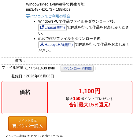
WindowsMediaPlayer等で再生可能
mp3/48kHz/173～188kbps
パソコンでご利用の場合
WindowsPCで作品ファイルをダウンロード後、
で解凍を行って作品をお楽しみくださ
Lhasa(無料)
い。
macで作品ファイルをダウンロード後、
で解凍を行って作品をお楽しみく
HappyLHA(無料)
ださい。
備考：
ファイル容量：
177,541,439 byte [
]
ダウンロード時間
登録日：
2026年06月03日
1,100円
価格
150
最大
ポイントプレゼント
合計最大15％還元!
ポイント還元
メンバー購入
メンバー登録されている方はこちら。