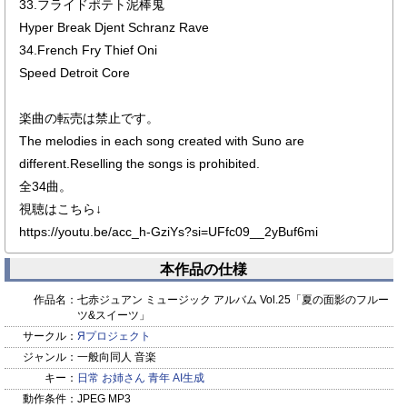
33.フライドポテト泥棒鬼
Hyper Break Djent Schranz Rave
34.French Fry Thief Oni
Speed Detroit Core
楽曲の転売は禁止です。
The melodies in each song created with Suno are
different.Reselling the songs is prohibited.
全34曲。
視聴はこちら↓
https://youtu.be/acc_h-GziYs?si=UFfc09__2yBuf6mi
本作品の仕様
作品名：
七赤ジュアン ミュージック アルバム Vol.25「夏の面影のフルー
ツ&スイーツ」
サークル：
Яプロジェクト
ジャンル：
一般向同人 音楽
キー：
日常
お姉さん
青年
AI生成
動作条件：
JPEG MP3