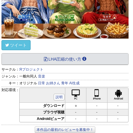
ツイート
LHA圧縮の使い方
サークル：
Яプロジェクト
ジャンル：
一般向同人
音楽
キー：
オリジナル
日常
お姉さん
青年
AI生成
対応環境：
PC対応
iPhone対応
Andr
説明
ダウンロード
○
-
-
ブラウザ視聴
-
-
-
Androidビューア
-
-
-
本作品の最初のレビューを募集中！