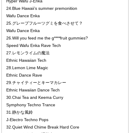
Hyper Wafu J-Enka
24.Blue Hawaii’s summer premonition
Wafu Dance Enka
25.グレープフルーツグミを食べさせて？
Wafu Dance Enka
26.Will you feed me the g****fruit gummies?
Speed Wafu Enka Rave Tech
27.レモンライムの魔法
Ethnic Hawaiian Tech
28.Lemon Lime Magic
Ethnic Dance Rave
29.チャイティーとキーマカレー
Ethnic Hawaiian Dance Tech
30.Chai Tea and Keema Curry
Symphony Techno Trance
31.静かな風鈴
J-Electro Techno Pops
32.Quiet Wind Chime Break Hard Core