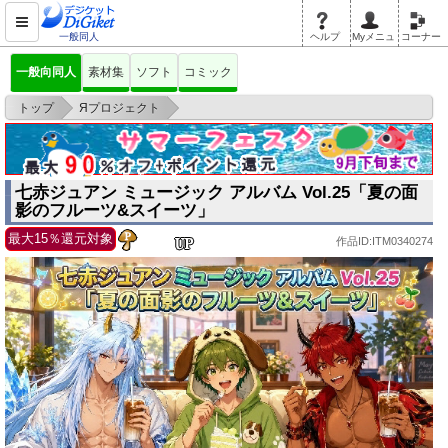
一般同人
ヘルプ
Myメニュ
コーナー
一般向同人
素材集
ソフト
コミック
>
>
トップ
Яプロジェクト
七赤ジュアン ミュージック アルバム Vol.25「夏の面影のフルーツ&スイー
ツ
七赤ジュアン ミュージック アルバム Vol.25「夏の面
影のフルーツ&スイーツ」
最大15％還元対象
作品ID:ITM0340274