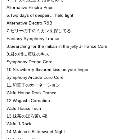
Alternative Electro Pops
6.Two days of despair… held tight
Alternative Electro R&B
7.ゼリーの中のミカンを探してる
Fantasy Symphony Trance
8.Searching for the mikan in the jelly J-Trance Core
9.君の指に苺味のキス
Symphony Denpa Core
10.Strawberry-flavored kiss on your finger
Symphony Arcade Euro Core
11.和菓子のカーネーション
Wafu House Rock Trance
12.Wagashi Carnation
Wafu House Tech
13.抹茶のほろ苦い夜
Wafu J-Rock
14.Matcha’s Bittersweet Night