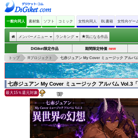
一般向同人
素材集
ソフト
コミック
女性向同人
BL書籍
女性向ゲー
メンバーメニュー
ランキング
気になる作品
DiGiket限定作品
期間限定特価
new
>
>
トップ
Яプロジェクト
七赤ジュアン My Cover ミュージック アルバム
七赤ジュアン My Cover ミュージック アルバム Vol
最大15％還元対象