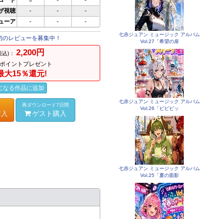
ロード
○
-
-
ザ視聴
-
-
-
ビューア
-
-
-
七赤ジュアン ミュージック アルバム
初のレビューを募集中！
Vol.27「希望の扉
2,200円
税込)：
ポイントプレゼント
最大15％還元!
になる作品に追加
七赤ジュアン ミュージック アルバム
再ダウンロード7日間
Vol.26「ピピピッ
購入
ゲスト購入
七赤ジュアン ミュージック アルバム
Vol.25「夏の面影