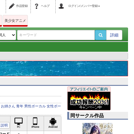
作品登録
ヘルプ
ログイン/メンバー登録
ム
美少女アニメ
詳細
お姉さん
青年
男性ボーカル
女性ボー
同サークル作品
PC対応
iPhone対応
Android対応
説明