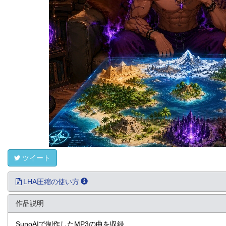
ツイート
LHA圧縮の使い方
作品説明
SunoAIで制作したMP3の曲を収録