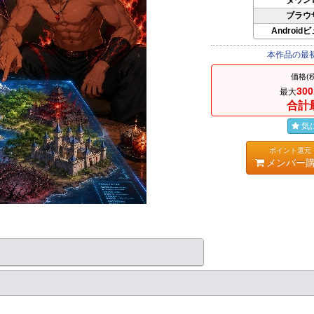
ダウン
ブラウ
Android
本作品の最
価格(
300
最大
合計
気
ポイント還元
メンバー