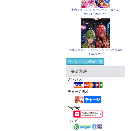
七赤ジュアン ミュージック アルバム
Vol.24「春のフー
七赤ジュアン ミュージック アルバム My
Cover Vo
同一サークル作品一覧
決済方法
クレジット
チャージ決済
PayPay
コンビニ