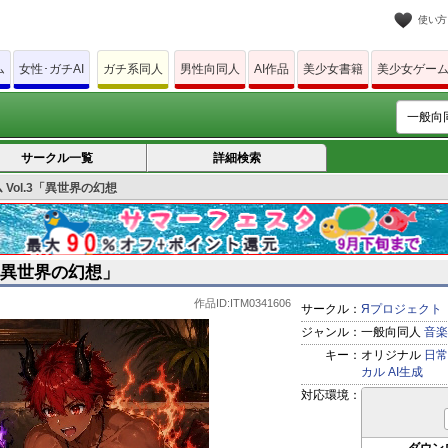
使い方
ム
女性･ガチAI
ガチ系同人
男性向同人
AI作品
美少女書籍
美少女ゲー
サークル一覧
詳細検索
 Vol.3「異世界の幻想
.3「異世界の幻想」
作品ID:ITM0341606
サークル：
Яプロジェクト
ジャンル：
一般向同人
音楽
キー：
オリジナル
日常
カル
AI生成
対応環境：