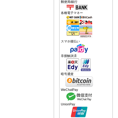
郵便局/銀行
各種電子マネー
スマホ後払い
非接触決済
暗号通貨
WeChatPay
UnionPay